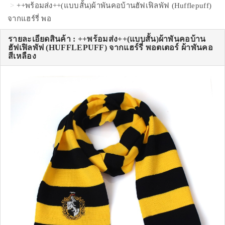
++พร้อมส่ง++(แบบสั้น)ผ้าพันคอบ้านฮัฟเฟิลพัฟ (Hufflepuff)
จากแฮร์รี่ พอ
รายละเอียดสินค้า : ++พร้อมส่ง++(แบบสั้น)ผ้าพันคอบ้าน
ฮัฟเฟิลพัฟ (HUFFLEPUFF) จากแฮร์รี่ พอตเตอร์ ผ้าพันคอ
สีเหลือง