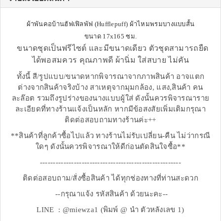
ผ้าพันคอบ้านฮัฟเฟิลพัฟ (Hufflepuff) ผ้าไหมพรมบางแบบสั้น
ขนาด 17x165 ซม.
ขนาดชุดเป็นฟรีไซต์ และมีขนาดเดียว ตัวชุดสามารถยืด
ได้พอสมควร คุณภาพดี ผ้านิ่ม ใส่สบาย ไม่คัน
ทั้งนี้ สี/รูปแบบ/ขนาดหากพิจารณาจากภาพสินค้า อาจแตก
ต่างจากสินค้าจริงบ้าง สาเหตุจากมุมกล้อง, แสง,สินค้า คน
ละล๊อต รวมถึงรูปร่างของนางแบบผู้ใส่ ดังนั้นควรพิจารณาราย
ละเอียดที่ทางร้านแจ้งเป็นหลัก หากมีข้อสงสัยเพิ่มเติมกรุณา
ติดต่อสอบถามทางร้านค่ะ++
**สินค้าที่ลูกค้าซื้อไปแล้ว ทางร้านไม่รับเปลี่ยน-คืน ไม่ว่ากรณี
ใดๆ ดังนั้นควรพิจารณาให้ดีก่อนตัดสินใจซื้อ**
------------------------------------------------------
ติดต่อสอบถาม/สั่งซื้อสินค้า ได้ทุกช่องทางที่ท่านสะดวก
--กรุณาแจ้ง รหัสสินค้า ด้วยนะคะ--
LINE : @miewza1 (พิมพ์ @ นำ ตัวหลังเลข 1)