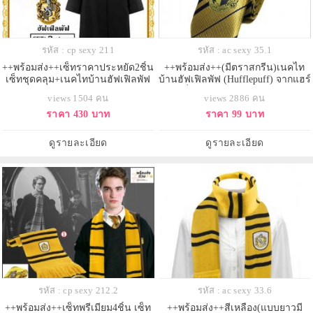
รหัส : cp sexy 211
รหัส : ac sexy 35.1
++พร้อมส่ง++เซ็ทราคาประหยัด2ชิ้น
++พร้อมส่ง++(มีตราสกรีน)เนคไท
เซ็ทชุดคลุม+เนคไทบ้านฮัฟเฟิลพัฟ
บ้านฮัฟเฟิลพัฟ (Hufflepuff) จากแฮร์
(Hufflepuff) แห่งฮอกวอตส์ ชุดคลุม
รี่ พอตเตอร์ งานสวยมาก
views 1504 คน
views 2886 คน
แฮรี่พอตเตอร์
ราคา 430 บาท
ราคา 99 บาท
ดูรายละเอียด
ดูรายละเอียด
รหัส : cp sexy 212.2
รหัส : ac sexy 33.6
++พร้อมส่ง++เซ็ทพรีเมียม4ชิ้น เซ็ท
++พร้อมส่ง++สีเหลือง(แบบยาวมี