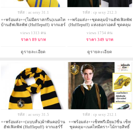
รหัส : ac sexy 31.1
รหัส : cp sexy 212.3
++พร้อมส่ง++(ไม่มีตราสกรีน)เนคไท
++พร้อมส่ง++ชุดคลุมบ้านฮัฟเฟิลพัฟ
บ้านฮัฟเฟิลพัฟ (Hufflepuff) จากแฮร์
(Hufflepuff) แห่งฮอกวอตส์ ชุดคลุม
รี่ พอตเตอร์
แฮรี่พอตเตอร์
views 1313 คน
views 1754 คน
ราคา 89 บาท
ราคา 349 บาท
ดูรายละเอียด
ดูรายละเอียด
รหัส : ac sexy 31.5
รหัส : cp sexy 212.1
++พร้อมส่ง++(แบบสั้น)ผ้าพันคอบ้าน
++พร้อมส่ง++เซ็ทพรีเมียม3ชิ้น เซ็ท
ฮัฟเฟิลพัฟ (Hufflepuff) จากแฮร์รี่
ชุดคลุม+เนคไทมีตรา+ไม้กายสิทธิ์
พอตเตอร์ ผ้าพันคอสีเหลือง
บ้านฮัฟเฟิลพัฟ (Hufflepuff) แห่งฮอก