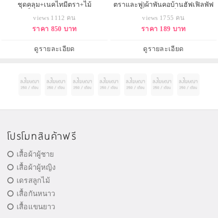
ชุดคลุม+เนคไทมีตรา+ไม้
ตราและพู่)ผ้าพันคอบ้านฮัฟเฟิลพัฟ
กายสิทธิ์+ผ้าพันคอ บ้านฮัฟเฟิลพัฟ
(Hufflepuff) จากแฮร์รี่ พอตเตอร์ ผ้า
views 1112 คน
views 1755 คน
(Hufflepuff) แห่งฮอกวอตส์ ชุดคลุม
พันคอสีดำเหลือง
ราคา 850 บาท
ราคา 189 บาท
แฮรี่พอตเตอร์
ดูรายละเอียด
ดูรายละเอียด
โปรโมทสินค้าฟรี
เสื้อผ้าผู้ชาย
เสื้อผ้าผู้หญิง
เดรสลูกไม้
เสื้อกันหนาว
เสื้อแขนยาว