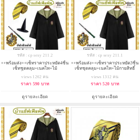
รหัส : cp sexy 211.2
รหัส : cp sexy 211.1
++พร้อมส่ง++เซ็ทราคาประหยัด4ชิ้น
++พร้อมส่ง++เซ็ทราคาประหยัด3ชิ้น
เซ็ทชุดคลุม+เนคไท+ไม้
เซ็ทชุดคลุม+เนคไท+ไม้กายสิทธิ์
กายสิทธิ์+หมวก บ้านฮัฟเฟิลพัฟ
บ้านฮัฟเฟิลพัฟ (Hufflepuff) แห่งฮอก
views 1262 คน
views 1312 คน
(Hufflepuff) แห่งฮอกวอตส์ ชุดคลุม
วอตส์ ชุดคลุมแฮรี่พอตเตอร์
ราคา 590 บาท
ราคา 520 บาท
แฮรี่พอตเตอร์
ดูรายละเอียด
ดูรายละเอียด