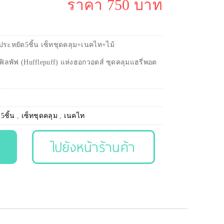
ราคา 750 บาท
ระหยัด5ชิ้น เซ็ทชุดคลุม+เนคไท+ไม้
ฟิลพัฟ (Hufflepuff) แห่งฮอกวอตส์ ชุดคลุมแฮรี่พอต
5ชิ้น
,
เซ็ทชุดคลุม
,
เนคไท
ไปยังหน้าร้านค้า