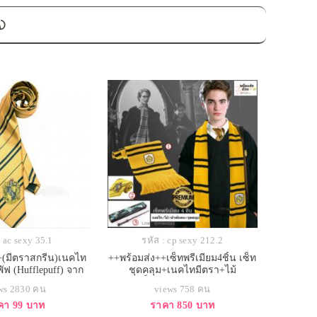
อง
: ac sexy 35.1
รหัส : cp sexy 212.2
+(มีตราสกรีน)เนคไท
++พร้อมส่ง++เซ็ทพรีเมียม4ชิ้น เซ็ท
ัฟ (Hufflepuff) จาก
ชุดคลุม+เนคไทมีตรา+ไม้
อตเตอร์ งานสวยมาก
กายสิทธิ์+ผ้าพันคอ บ้านฮัฟเฟิลพัฟ
ws 2830 คน
views 758 คน
(Hufflepuff) แห่งฮอกวอตส์ ชุดคลุม
คา 99 บาท
ราคา 850 บาท
แฮรี่พอตเตอร์