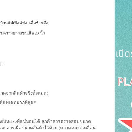
บ้านฮัฟเฟิลพัฟอกเสื้อซ้ายมือ
ิ้ว ความยาวแขนเสื้อ 23 นิ้ว
เบา
าดจากสินค้าจริงทั้งหมด)
ี่อัฟเดทมากที่สุด*
งเป็นsizeที่แน่นอนได้ ลูกค้าควรตรวจสอบขนาด
้วและควรเผื่อขนาดสินค้าไว้ด้วย (ความคลาดเคลื่อน