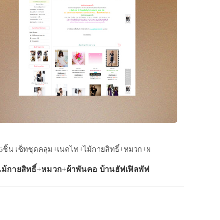
ชิ้น เซ็ทชุดคลุม+เนคไท+ไม้กายสิทธิ์+หมวก+ผ
ม้กายสิทธิ์+หมวก+ผ้าพันคอ บ้านฮัฟเฟิลพัฟ