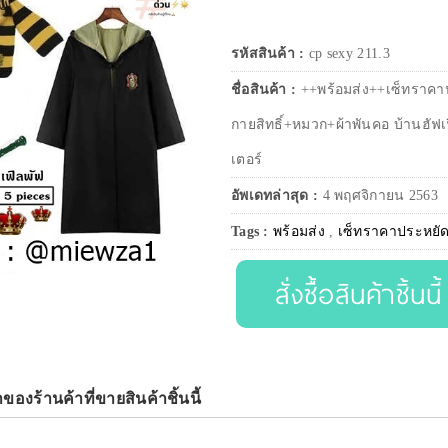
รหัสสินค้า :
cp sexy 211.3
ชื่อสินค้า :
++พร้อมส่ง++เซ็ทราคาป
กายสิทธิ์+หมวก+ผ้าพันคอ บ้านฮัฟเ
เตอร์
อัพเดทล่าสุด :
4 พฤศจิกายน 2563
Tags :
พร้อมส่ง
,
เซ็ทราคาประหยัด
สั่งซื้อสินค้าชิ้นนี้
าของร้านค้าที่ขายสินค้าชิ้นนี้