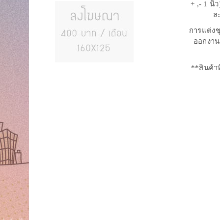
+ ,- 1 น
ล
การแต่งช
ออกงานห
**สินค้า