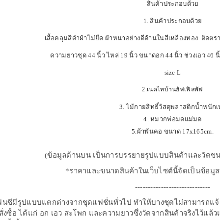
สินค้าประกอบด้วย
1. สินค้าประกอบด้วย
เสื้อคลุมสีดำผ้าไม่ยืด ผ้าหนาอย่างดีด้านในสีเหลืองทอง ติดตรา
ความยาวชุด 44 นิ้ว ไหล่ 19 นิ้ว ขนาดอก 44 นิ้ว ช่วงเอว 46 น
size L
2.เนคไทบ้านฮัฟเฟิลพัฟ
3. ไม้กายสิทธิ์วัสดุพลาสติกน้ำหนัก
4. หมวกพ่อมดแม่มด
5.ผ้าพันคอ ขนาด 17x165cm.
(ข้อมูลด้านบน เป็นการบรรยายรูปแบบสินค้าและวัดขน
*ราคาและขนาดสินค้าในเว็บไซต์นี้จัดเป็นข้อมูลท
-----------------------------
นซีมีรูปแบบแตกต่างจากชุดแฟชั่นทั่วไป ทำให้บางชุดไม่สามารถแจ้
นสั่งซื้อ ได้แก่ อก เอว สะโพก และความยาวซึ่งวัดจากสินค้าจริงไว้แล