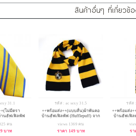
สินค้าอื่นๆ ที่เกี่ยวข้
sexy 31.1
รหัส : ac sexy 31.5
รหัส 
++(ไม่มีตรา
++พร้อมส่ง++(แบบสั้น)ผ้าพันคอ
++พร้อมส่ง+
้านฮัฟเฟิลพัฟ
บ้านฮัฟเฟิลพัฟ (Hufflepuff) จาก
บ้านฮัฟเฟิลพ
แฮร์รี่ พอตเตอร์
แฮร์รี่ พอตเตอร์ ผ้าพันคอสีเหลือง
แฮร์รี่ พ
1025 คน
views 1369 คน
vie
89 บาท
ราคา 149 บาท
รา