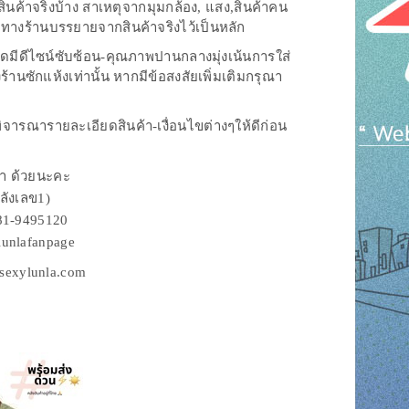
ินค้าจริงบ้าง สาเหตุจากมุมกล้อง, แสง,สินค้าคน
่ทางร้านบรรยายจากสินค้าจริงไว้เป็นหลัก
ุดมีดีไซน์ซับซ้อน-คุณภาพปานกลางมุ่งเน้นการใส่
ซักแห้งเท่านั้น หากมีข้อสงสัยเพิ่มเติมกรุณา
วรพิจารณารายละเอียดสินค้า-เงื่อนไขต่างๆให้ดีก่อน
ค้า ด้วยนะคะ
ลังเลข1)
081-9495120
lunlafanpage
.sexylunla.com