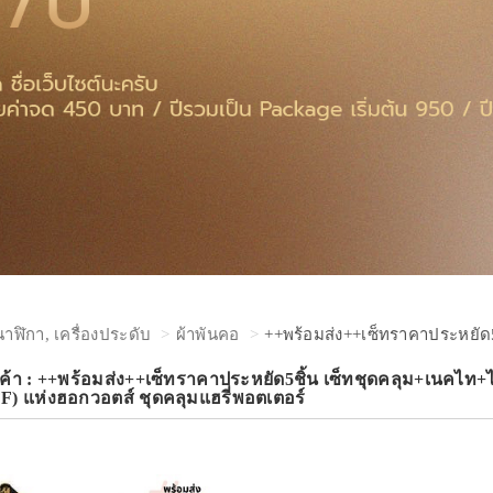
นาฬิกา, เครื่องประดับ
ผ้าพันคอ
++พร้อมส่ง++เซ็ทราคาประหยัด5
ค้า : ++พร้อมส่ง++เซ็ทราคาประหยัด5ชิ้น เซ็ทชุดคลุม+เนคไท+ไ
 แห่งฮอกวอตส์ ชุดคลุมแฮรี่พอตเตอร์