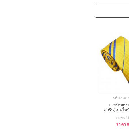
รหัส : ac 
++พร้อมส่ง
สกรีน)เนคไทบ
(Hufflepuff) จาก
views 
ราคา 