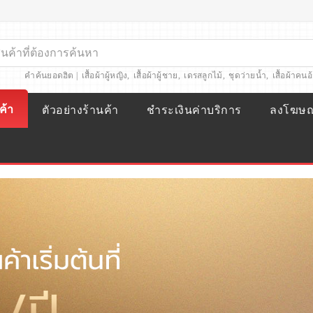
คำค้นยอดฮิต |
เสื้อผ้าผู้หญิง
,
เสื้อผ้าผู้ชาย
,
เดรสลูกไม้
,
ชุดว่ายน้ำ
,
เสื้อผ้าคนอ
ค้า
ตัวอย่างร้านค้า
ชำระเงินค่าบริการ
ลงโฆษ