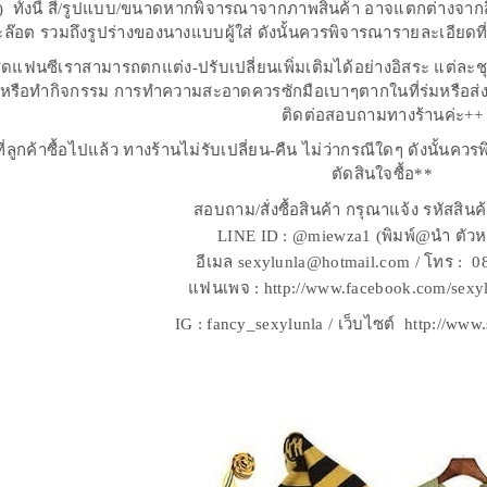
ิ้ว) ทั้งนี้ สี/รูปแบบ/ขนาดหากพิจารณาจากภาพสินค้า อาจแตกต่างจากส
ะล๊อต รวมถึงรูปร่างของนางแบบผู้ใส่ ดังนั้นควรพิจารณารายละเอียดที
ุดแฟนซีเราสามารถตกแต่ง-ปรับเปลี่ยนเพิ่มเติมได้อย่างอิสระ แต่ละช
รือทำกิจกรรม การทำความสะอาดควรซักมือเบาๆตากในที่ร่มหรือส่งร้าน
ติดต่อสอบถามทางร้านค่ะ++
ที่ลูกค้าซื้อไปแล้ว ทางร้านไม่รับเปลี่ยน-คืน ไม่ว่ากรณีใดๆ ดังนั้นค
ตัดสินใจซื้อ**
สอบถาม/สั่งซื้อสินค้า กรุณาแจ้ง รหัสสิน
LINE ID : @miewza1 (พิมพ์@นำ ตัวห
อีเมล sexylunla@hotmail.com / โทร : 
แฟนเพจ : http://www.facebook.com/sexy
IG : fancy_sexylunla / เว็บไซต์ http://www