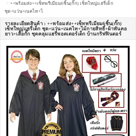
++พร้อมส่ง++เซ็ทพรีเมียม6ชิ้น(กั๊ก) เซ็ทใหญ่แฮรี่เด็ก
ชุด+แว่น+เนคไท+ไ
รายละเอียดสินค้า : ++พร้อมส่ง++เซ็ทพรีเมียม6ชิ้น(กั๊ก)
เซ็ทใหญ่แฮรี่เด็ก ชุด+แว่น+เนคไท+ไม้กายสิทธิ์+ผ้าพันคอ
ยาว+เสื้อกั๊ก ชุดคลุมแฮรี่พอตเตอร์เด็ก บ้านกริฟฟินดอร์