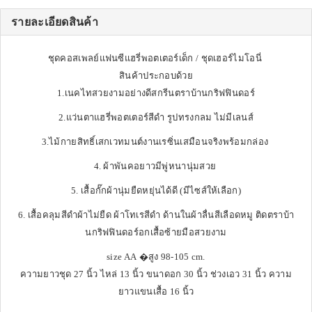
รายละเอียดสินค้า
ชุดคอสเพลย์แฟนซีแฮรี่พอตเตอร์เด็ก / ชุดเฮอร์ไมโอนี่
สินค้าประกอบด้วย
1.เนคไทสวยงามอย่างดีสกรีนตราบ้านกริฟฟินดอร์
2.แว่นตาแฮรี่พอตเตอร์สีดำ รูปทรงกลม ไม่มีเลนส์
3.ไม้กายสิทธิ์เสกเวทมนต์งานเรซิ่นเสมือนจริงพร้อมกล่อง
4. ผ้าพันคอยาวมีพู่หนานุ่มสวย
5. เสื้อกั๊กผ้านุ่มยืดหยุ่นได้ดี (มีไซส์ให้เลือก)
6. เสื้อคลุมสีดำผ้าไม่ยืด ผ้าโทเรสีดำ ด้านในผ้าลื่นสีเลือดหมู ติดตราบ้า
นกริฟฟินดอร์อกเสื้อซ้ายมือสวยงาม
size AA �สูง 98-105 cm.
ความยาวชุด 27 นิ้ว ไหล่ 13 นิ้ว ขนาดอก 30 นิ้ว ช่วงเอว 31 นิ้ว ความ
ยาวแขนเสื้อ 16 นิ้ว