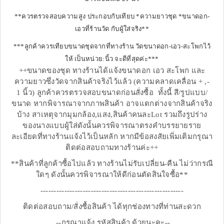
**ควรตรวจสอบความสูง ประกอบกับเทียบ *ความยาวชุด *ขนาดอก-
เอวที่ร้านวัด กับผู้ใส่จริง**
***ลูกค้าควรเทียบขนาดชุดจากที่ทางร้าน วัดขนาดอก-เอว-สะโพกไว้
ให้ เป็นหน่วย:นิ้ว จะดีที่สุดค่ะ***
++ขนาดของชุด ทางร้านได้แจ้งขนาดอก เอว สะโพก และ
ความยาวซึ่งวัดจากสินค้าจริงไว้แล้ว (ความคลาดเคลื่อน + ,-
1 นิ้ว) ลูกค้าควรตรวจสอบขนาดก่อนสั่งซื้อ ทั้งนี้ สี/รูปแบบ/
ขนาด หากพิจารณาจากภาพสินค้า อาจแตกต่างจากสินค้าจริง
บ้าง สาเหตุจากมุมกล้อง,แสง,สินค้าคนละLot รวมถึงรูปร่าง
ของนางแบบผู้ใส่ดังนั้นควรพิจารณาตรงคำบรรยายราย
ละเอียดที่ทางร้านแจ้งไว้เป็นหลัก หากมีข้อสงสัยเพิ่มเติมกรุณา
ติดต่อสอบถามทางร้านค่ะ++
**สินค้าที่ลูกค้าซื้อไปแล้ว ทางร้านไม่รับเปลี่ยน-คืน ไม่ว่ากรณี
ใดๆ ดังนั้นควรพิจารณาให้ดีก่อนตัดสินใจซื้อ**
------------------------------------------------------
ติดต่อสอบถาม/สั่งซื้อสินค้า ได้ทุกช่องทางที่ท่านสะดวก
--กรุณาแจ้ง รหัสสินค้า ด้วยนะคะ--