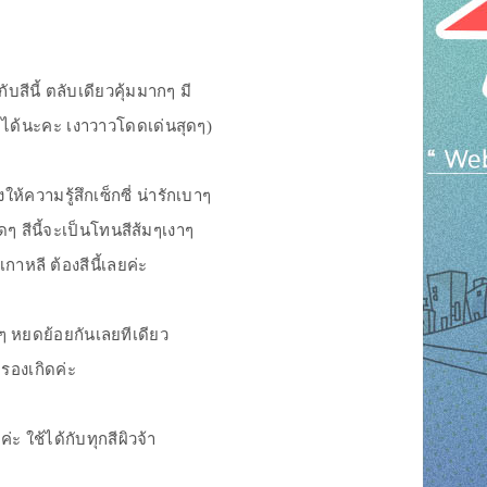
ีนี้ ตลับเดียวคุ้มมากๆ มี
 ได้นะคะ เงาวาวโดดเด่นสุดๆ)
้ความรู้สึกเซ็กซี่ น่ารักเบาๆ
ดๆ สีนี้จะเป็นโทนสีส้มๆเงาๆ
กาหลี ต้องสีนี้เลยค่ะ
นๆ หยดย้อยกันเลยทีเดียว
บรองเกิดค่ะ
ะ ใช้ได้กับทุกสีผิวจ้า