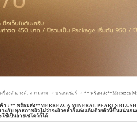
เครื่องสำอางค์, ความงาม
บรอนเซอร์
** พร้อมส่ง**Merrezca Mi
นค้า : ** พร้อมส่ง**MERREZCA MINERAL PEARLS BLUSH บลั
ะกับ ทุกสภาพผิวไม่ว่าจะผิวคล้ำก็แต่งแต้มด้วยตัวนี้ขึ้นแน่นอน
ใช้เป็นอายเชโดว์ก็ได้