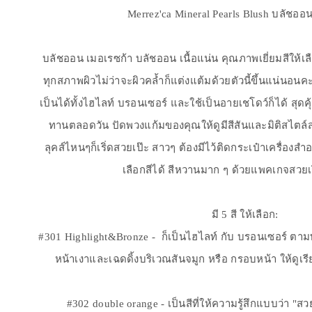
Merrez'ca Mineral Pearls Blush บลัชออ
บลัชออน เมอเรซก้า บลัชออน เนื้อแน่น คุณภาพเยี่ยมสีให้
ทุกสภาพผิวไม่ว่าจะผิวคล้ำก็แต่งแต้มด้วยตัวนี้ขึ้นแน่นอน
เป็นได้ทั้งไฮไลท์ บรอนเซอร์ และใช้เป็นอายเชโดว์ก็ได้ สุดคุ
ทานตลอดวัน ปัดพวงแก้มของคุณให้ดูมีสีสันและมิติสไตล์
ลุคส์ไหนๆก็เริ่ดสวยเป๊ะ สาวๆ ต้องมีไว้ติดกระเป๋าเครื่องสำ
เลือกสีได้ สีหวานมาก ๆ ด้วยแพคเกจสวยเ
มี 5 สี ให้เลือก:
#301 Highlight&Bronze - ก็เป็นไฮไลท์ กับ บรอนเซอร์ ตามท้
หน้าเงาและเฉดดิ้งบริเวณสันจมูก หรือ กรอบหน้า ให้ดูเรี
#302 double orange - เป็นสีที่ให้ความรู้สึกแบบว่า "สวย