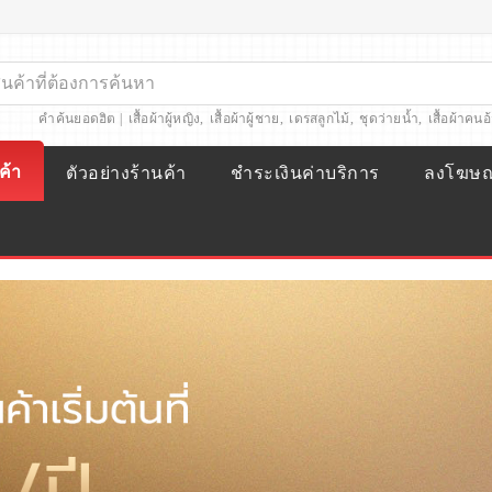
คำค้นยอดฮิต |
เสื้อผ้าผู้หญิง
,
เสื้อผ้าผู้ชาย
,
เดรสลูกไม้
,
ชุดว่ายน้ำ
,
เสื้อผ้าคนอ
ค้า
ตัวอย่างร้านค้า
ชำระเงินค่าบริการ
ลงโฆษ