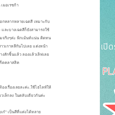
น เมอเรซก้า
เลือกหลากหลายเฉดสี เหมาะกับ
คะ และบางเฉดสีก็ยังสามารถใช้
้มจริงๆค่ะ พิกเม้นท์แน่น ติดทน
สาวเกาหลีกันไปเลย แต่งหน้า
อางสักชิ้นแล้ว ลองแล้วเลิฟเลย
ริ่ดคลาสสิค
องเรื่องเลยละค่ะ.ใช้ไฮไลท์ให้
ยวเล็กลง ในตลับเดียวกันค่ะ
เก๋" เป็นสีที่แต่งได้หลาย