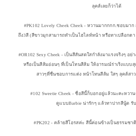
ลุคส์เลยก็ว่าได้
#PK102 Lovely Cheek Cheek - หวานมากกกก.ชอบมาก กับส
ถึง3สี (สีขาวมุกสามารถทำเป็นไฮไลท์หน้า หรือทาเปลือกตา
#OR102 Sexy Cheek - เป็นสีสันสดใสกำลังมาแรงจริงๆ อย่างให
หรือเป็นสีส้มอ่อนๆ ที่เป็นโทนสีส้ม ให้อารมณ์ร่าเริงแบบสุ
สาวๆที่ชื่นชอบการแต่ง หน้าโทนสีส้ม ใสๆ ลุคส์สาวเ
#102 Sweetie Cheek - ชื่อสีนี้ก็บอกอยู่แล้วนะคะหวา
ดูแบบBarbie น่ารักๆ แล้วทาปากสีนู้ด รั
#PK202 - คล้ายสีโอรสค่ะ สีนี้ค่อนข้างเป็นธรรมชาติค่