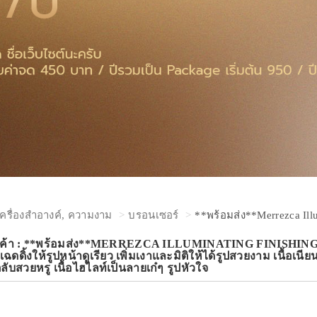
เครื่องสำอางค์, ความงาม
บรอนเซอร์
**พร้อมส่ง**Merrezca Ill
ินค้า : **พร้อมส่ง**MERREZCA ILLUMINATING FINISHI
ฉดดิ้งให้รูปหน้าดูเรียว เพิ่มเงาและมิติให้ได้รูปสวยงาม เนื้อ
ับสวยหรู เนื้อไฮไลท์เป็นลายเก๋ๆ รูปหัวใจ