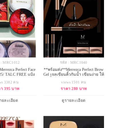
ส : MRC1012
รหัส : MRC1040
errezca Perfect Face
**พร้อมส่ง**Merrezca Perfect Brow
25/ TALC FREE แป้ง
Gel เจลเขียนคิ้วกันน้ำ เขียนง่าย ให้
ียนละเอียด พร้อมสาร
สีคิ้วที่เป็นธรรมชาติ ไม่จับตัวกัน
ws 3382 คน
views 1501 คน
ดด ปราศจากแร่ทัลคัม
เป็นก้อน สามารถทาทับเพิ่มความ
า 395 บาท
ราคา 280 บาท
ดกังวลเรื่องการระคาย
เข้มของสีได้อย่างหมดกังวลเพราะ
วและการสะสมของแร่
ไม่ทำให้เกิดการหลุดลอกของสีและ
 ดูดซับความมันส่วน
เนื้อเจล
รายละเอียด
ดูรายละเอียด
รับสมดุลความมันบน
้าได้เป็นอย