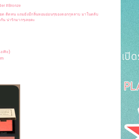
wder #Bronze
ละเอียด ติดทน แถมยังมีกลิ่นหอมอ่อนๆของดอกกุหลาบ มาในตลับ
ัวกัน น่ารักมากๆเลยคะ
นะคะ)
om