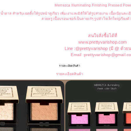
Merrezca Illuminating Finishing Pressed Po
ีน้ำตาล สำหรับเฉดดิ้งให้รูปหน้าดูเรียว เพิ่มเงาและมิติให้ได้รูปสวยงาม เนื้อเนียน
สวยหรู เนื้อบรอนเซอร์เป็นลายเก๋ๆ รูปหัวใจเล็กใหญ่เรียงต
สนใจสั่งซื้อได้ที่
www.prettyvarishop.com
Line :@prettyvarishop (มี @ ด้วย
Email :prettyvarishop@gmail.c