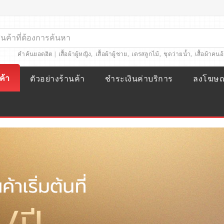
คำค้นยอดฮิต |
เสื้อผ้าผู้หญิง
,
เสื้อผ้าผู้ชาย
,
เดรสลูกไม้
,
ชุดว่ายน้ำ
,
เสื้อผ้าคนอ
ค้า
ตัวอย่างร้านค้า
ชำระเงินค่าบริการ
ลงโฆษ