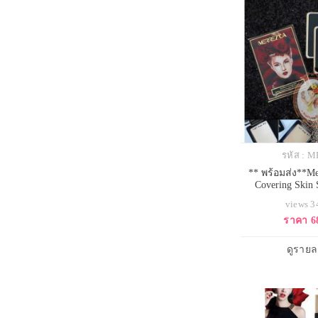
รหัส : 
** พร้อมส่ง**Me
Covering Skin 
Powder แป้งพัฟป
views 
เหงื่อ ควบคุมควา
ราคา 6
และไม่หมองคล้ำร
ผสมจากสารสกัด
ทำให้เกิดการระ
ดูรายล
และไม่เป็นต้นเห