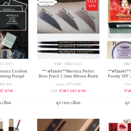
SALE
42%
MRC1027
รหัส : MRC1021
รหั
rrezca Excellent
** พร้อมส่ง**Merrezca Perfect
**พร้อมส่ง**M
Setting Pressed
Brow Pencil 1.5mm #Brown ดินสอ
Powder SPF 
กปิดแบบกันน้ำกัน
เขียนคิ้วชนิดออโต้ ใช้งานง่ายโดย
ฝุ่นเนื้อเน
3401 คน
views 2979 คน
vie
มมัน ไม่เป็นคราบ
ไม่ต้องเหลา ออกแบบคิ้วให้สวยได้
ป้องกันแสงแ
85 บาท
250
ราคา 145 บาท
ราค
ะหว่างวัน มีส่วน
รูปทรงด้วยหัวดินสอขนาดเล็กพิเศษ
(Talc) จึงหม
ของสมุนไพร ไม่
เพียง 1.5 ม.ม.
เคืองต่อผิ
คายเคืองรูขุมขน
ทัลคัมในปอด
ะเอียด
ดูรายละเอียด
ดู
ตุของการเกิดสิว
เกิน ช่วยป
ใบหน