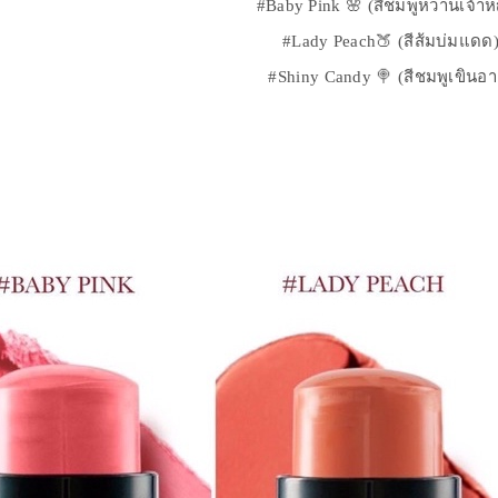
#Baby Pink 🌸 (สีชมพูหวานเจ้าห
#Lady Peach🍑 (สีส้มบ่มแดด
#Shiny Candy 🍭 (สีชมพูเขินอา