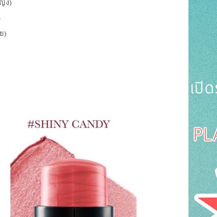
ญิง)
)
ย)