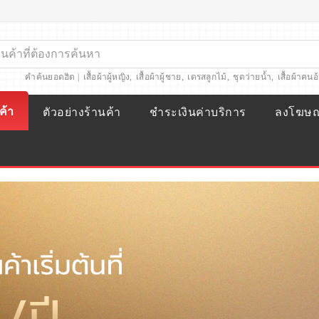
คำค้นยอดฮิต |
เสื้อผ้าผู้หญิง
,
เสื้อผ้าผู้ชาย
,
เดรสลูกไม้
,
ชุดว่ายน้ำ
,
เสื้อผ้าคนอ
ค้า
ตัวอย่างร้านค้า
ชำระเงินค่าบริการ
ลงโฆษ