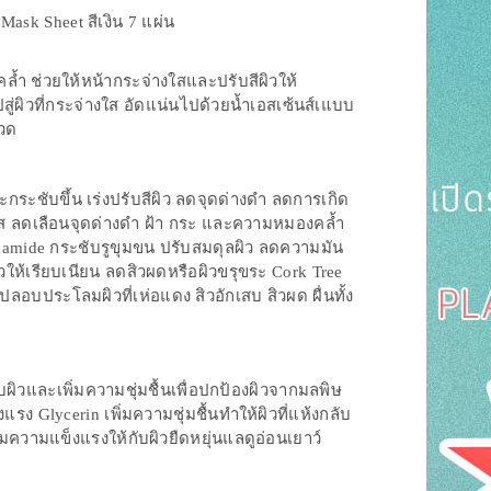
ask Sheet สีเงิน 7 แผ่น
คล้ำ ช่วยให้หน้ากระจ่างใสและปรับสีผิวให้
ู่ผิวที่กระจ่างใส อัดแน่นไปด้วยน้ำเอสเซ้นส์เแบบ
ขวด
ะกระชับขึ้น เร่งปรับสีผิว ลดจุดด่างดำ ลดการเกิด
่างใส ลดเลือนจุดด่างดำ ฝ้า กระ และความหมองคล้ำ
amide กระชับรูขุมขน ปรับสมดุลผิว ลดความมัน
ิวให้เรียบเนียน ลดสิวผดหรือผิวขรุขระ Cork Tree
ปลอบประโลมผิวที่เห่อแดง สิวอักเสบ สิวผด ผื่นทั้ง
บผิวและเพิ่มความชุ่มชื้นเพื่อปกป้องผิวจากมลพิษ
แรง Glycerin เพิ่มความชุ่มชื้นทำให้ผิวที่แห้งกลับ
พิ่มความแข็งแรงให้กับผิวยืดหยุ่นแลดูอ่อนเยาว์