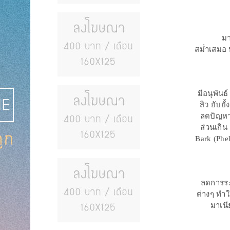
มา
สม่ำเสมอ 
มีอนุพันธ
สิว ยับย
ลดปัญหา
ส่วนเกิน
Bark (Phel
ลดการระค
ต่างๆ ทำใ
มาเนี