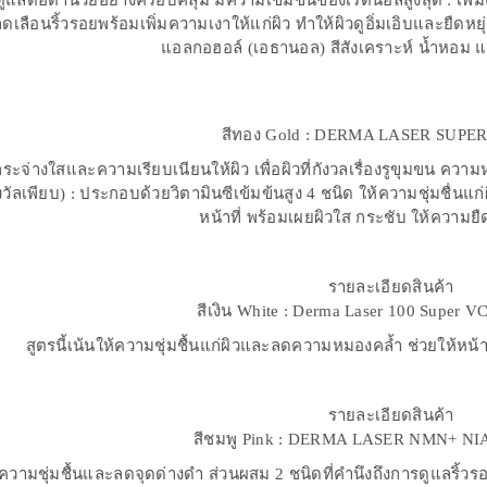
รดูแลต่อต้านวัยอย่างครอบคลุม มีความเข้มข้นของเรตินอลสูงสุด : เพิ
 ลดเลือนริ้วรอยพร้อมเพิ่มความเงาให้แก่ผิว ทำให้ผิวดูอิ่มเอิบและยืด
แอลกอฮอล์ (เอธานอล) สีสังเคราะห์ น้ำหอม แ
สีทอง Gold : DERMA LASER SUPE
กระจ่างใสและความเรียบเนียนให้ผิว เพื่อผิวที่กังวลเรื่องรูขุมขน ค
รางวัลเพียบ) : ประกอบด้วยวิตามินซีเข้มข้นสูง 4 ชนิด ให้ความชุ่มชื่น
หน้าที่ พร้อมเผยผิวใส กระชับ ให้ความยืด
สีเงิน White : Derma Laser 100 Super 
สูตรนี้เน้นให้ความชุ่มชื้นแก่ผิวและลดความหมองคล้ำ ช่วยให้หน้
สีชมพู Pink : DERMA LASER NMN+ 
้ความชุ่มชื้นและลดจุดด่างดำ ส่วนผสม 2 ชนิดที่คำนึงถึงการดูแลริ้วรอ