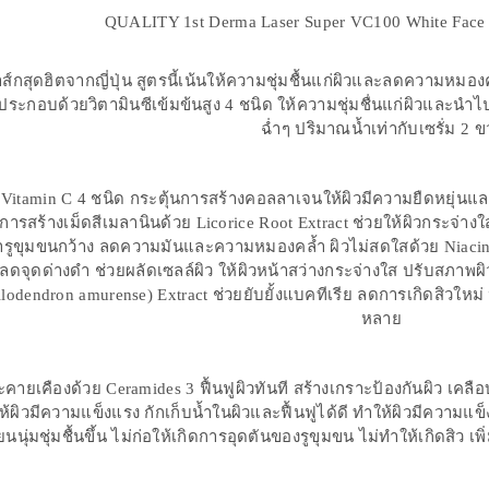
QUALITY 1st Derma Laser Super VC100 White Face M
ส์กสุดฮิตจากญี่ปุ่น สูตรนี้เน้นให้ความชุ่มชื้นแก่ผิวและลดความหมอง
ประกอบด้วยวิตามินซีเข้มข้นสูง 4 ชนิด ให้ความชุ่มชื่นแก่ผิวและนำไปส
ฉ่ำๆ ปริมาณน้ำเท่ากับเซรั่ม 2 
์ Vitamin C 4 ชนิด กระตุ้นการสร้างคอลลาเจนให้ผิวมีความยืดหยุ่นแล
ั้งการสร้างเม็ดสีเมลานินด้วย Licorice Root Extract ช่วยให้ผิวกระจ
รูขุมขนกว้าง ลดความมันและความหมองคล้ำ ผิวไม่สดใสด้วย Niacin
 ลดจุดด่างดำ ช่วยผลัดเซลล์ผิว ให้ผิวหน้าสว่างกระจ่างใส ปรับสภาพผ
lodendron amurense) Extract ช่วยยับยั้งแบคทีเรีย ลดการเกิดสิวใหม่ 
หลาย
ายเคืองด้วย Ceramides 3 ฟื้นฟูผิวทันที สร้างเกราะป้องกันผิว เคลือ
ห้ผิวมีความแข็งแรง กักเก็บน้ำในผิวและฟื้นฟูได้ดี ทำให้ผิวมีความแข็ง
ยนนุ่มชุ่มชื้นขึ้น ไม่ก่อให้เกิดการอุดตันของรูขุมขน ไม่ทำให้เกิดสิว เ