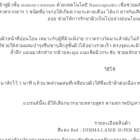
ข้าสู่ผิวชั้น stratum corneum ด้วยเทคโนโลยี Nanocapsules เพื่อช่วยผลัก
งปราศจากสาร 5 ชนิดที่อาจก่อให้เกิดความระคายเคือง ได้แก่ สารกันเส
ออย ช่วยให้การรักษาผิวเป็นไปอย่างอ่อนโยน
งผิวหน้าที่อ่อนโยน เหมาะกับผู้ที่ผิวแพ้ง่าย กวาดรางวัลมาแล้วนับไม
ี่ช่วยให้ส่วนผสมบำรุงซึมซาบลึกสู่ชั้นผิวได้อย่างรวดเร็ว ตรงจุดและ
ล้ำลึก แผ่นมาส์กทำจากฝ้ายละมุน แนบชิดผิวกระชับ ช่วยผลักสารบ
วิธีใช้
มาส์กไว้ 3 นาที แล้วนวดส่วนผสมที่เหลือบนผิวให้ซึมเข้าผิวต่อเนื่อ
แบรนด์นี้จะมีให้เลือกมากมายหลายสูตร ตามสภาพปัญหาของผ
สีแดง Red : DERMA LASER SUPER R