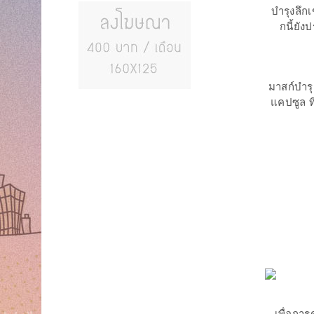
บำรุงลึกเ
กนี้ยั
มาสก์บำรุ
แคปซูล ท