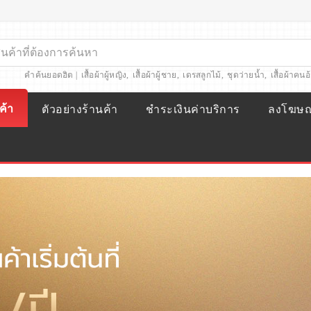
คำค้นยอดฮิต |
เสื้อผ้าผู้หญิง
,
เสื้อผ้าผู้ชาย
,
เดรสลูกไม้
,
ชุดว่ายน้ำ
,
เสื้อผ้าคนอ
ค้า
ตัวอย่างร้านค้า
ชำระเงินค่าบริการ
ลงโฆษ