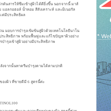
ดันสารให้ซึมเข้าสู่ผิวได้ดียิ่งขึ้น นอกจากนี้ มาส์
ีย แอลกอฮอล์ น้ำหอม สีสังเคราะห์ และมิเนอรัล
แต่มีประสิทธิผล
่ถ้วน มอบการบำรุงเข้มข้นสู่ผิวด้วยเทคโนโลยีนาโน
มีประสิทธิภาพ พร้อมฟื้นฟูและแก้ไขปัญหาผิวอย่าง
ำรุงเข้าสู่ผิวอย่างมีประสิทธิภาพ
ง หลังจากนั้นทาครีมบำรุงตามได้ตามปกติ
ิว ที่ขายดีมี 6 สูตรนี้ค่ะ
ETINOL100