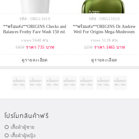
รหัส : ORG11019
รหัส : ORG11020
**พร้อมส่ง**ORIGINS Checks and
**พร้อมส่ง**ORIGINS Dr.Andrew
Balances Frothy Face Wash 150 ml.
Weil For Origins Mega-Mushroom
โฟมล้างหน้าสูตรยอดนิยมที่คว้า
Skin Relief Eye Serum 15 ml. เซรั่มดู
views 5648 คน
views 5128 คน
รางวัลด้านความงามจากนิตยสาร
แลผิวรอบดวงตา Mega-Mushroom
1050
ราคา 735 บาท
2250
ราคา 1465 บาท
มากมาย ช่วยทำความสะอาดพร้อม
Skin Relief Eye Serum เนื้อบางเบา
ปรับสมดุลให้ผิว ลดความมันส่วน
สูตรพิเศษ ช่วยลดเลือนรอยหมอง
เกินบริเวณ T-zone เติมความชุ่มชื่น
คล้ำและริ้วรอยแห่งความอ่อนล้า
ดูรายละเอียด
ดูรายละเอียด
ให้ผิวเนียนนุ่ม ไม่แห้งตึงหลังล้าง
รอบดวงตา
หน้า
โปรโมทสินค้าฟรี
เสื้อผ้าผู้ชาย
เสื้อผ้าผู้หญิง