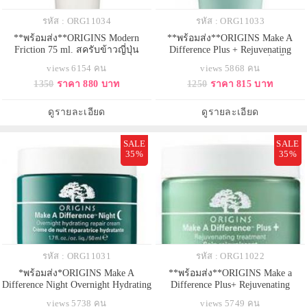
รหัส : ORG11034
รหัส : ORG11033
**พร้อมส่ง**ORIGINS Modern
**พร้อมส่ง**ORIGINS Make A
Friction 75 ml. สครับข้าวญี่ปุ่น
Difference Plus + Rejuvenating
สำหรับผิวหน้าสูตรอ่อนโยน ทาง
Cleansing Milk 150 ml. โลชั่นน้ำนม
views 6154 คน
views 5868 คน
เลือกของการผลัดผิวด้วยพลัง
ทำความสะอาดผิวเนื้อโลชั่นกึ่งครีม
1350
ราคา 880 บาท
1250
ราคา 815 บาท
ธรรมชาติ ครีมที่นุ่มนวลจากแป้ง
ผสานพลังธรรมชาติตรงเข้าขจัด
ข้าวญี่ปุ่น จะช่วยผลัดผิวให้กลับมา
คราบเครื่องสำอาง สิ่งสกปรก และ
เรียบเนียน สดใสอย่างอ่อนโยน
น้ำมันที่อุดตันตามรูขุมขน พร้อม
ดูรายละเอียด
ดูรายละเอียด
ปกป้องผิวจากความแห้งกร้าน
SALE
SALE
35%
35%
รหัส : ORG11031
รหัส : ORG11022
*พร้อมส่ง*ORIGINS Make A
**พร้อมส่ง**ORIGINS Make a
Difference Night Overnight Hydrating
Difference Plus+ Rejuvenating
Repair Cream 50 ml. ครีมบำรุงผิว
Treatment 50ml. ทรีทเม้นท์ ซึมซาบ
views 5738 คน
views 5749 คน