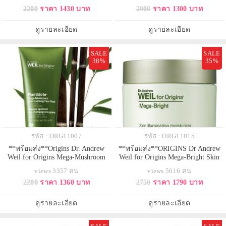
สำหรับกลางคืน เป็นมอยซเจอไร
เข้าสู่ผิวอย่างรวดเร็วและล้ำลึก ฟื้น
2200
ราคา 1430 บาท
2000
ราคา 1300 บาท
เซอร์มอบความชุ่มชื้น ฟื้นบำรุงผิว
บำรุงผิวเสื่อมสภาพจากความแห้ง
แห้งกร้านให้กลับเนียนนุ่ม เผยผิวดู
กร้าน Rose of Jericho รับมือกับปัญหา
เรียบเนียนน่าสัมผัส แลดูสุขภาพดี
ผิวแห้งอย่างตรงจุด พร้อมปกป้องผิว
ดูรายละเอียด
ดูรายละเอียด
ผิวเนียนนุ่มชุ่มชื้นเพียงข้
จากสภาวะขาดน้ำ
SALE
SALE
38%
35%
รหัส : ORG11007
รหัส : ORG11015
**พร้อมส่ง**Origins Dr. Andrew
**พร้อมส่ง**ORIGINS Dr Andrew
Weil for Origins Mega-Mushroom
Weil for Origins Mega-Bright Skin
Skin Relief Face Mask 100 ml. มาส์ก
Illuminating Moisturizer 50 ml.
views 3357 คน
views 5616 คน
เนื้อครีมปลอบประโลมผิวลดรอยแดง
มอยซ์เจอไรเซอร์เนื้อบางเบาเติมเต็ม
2200
ราคา 1360 บาท
2750
ราคา 1790 บาท
ช่วยฟื้นบำรุงผิวให้สมดุลได้ทันใจ
ความชุ่มชื่นประจำวันแก่ผิว ช่วย
เสริมปราการปกป้องผิวและคืนความ
ปลอบประโลม มอบความรู้สึกสบาย
สดชื่นสู่ผิวอ่อนล้า ปลอบประโลมผิว
ผิว ลดปัญหาการเกิดสีผิวไม่
ดูรายละเอียด
ดูรายละเอียด
คืนความชุ่มชื้นและความกระจ่างใ
สม่ำเสมอในอนาคต