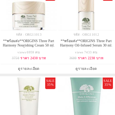
รหัส : ORG11013
รหัส : ORG11012
**พร้อมส่ง**ORIGINS Three Part
**พร้อมส่ง**ORIGINS Three Part
Harmony Nourishing Cream 50 ml.
Harmony Oil-Infused Serum 30 ml.
ครีมบำรุงผิวเนื้อเข้มข้น มอบผิวที่ดู
เซรั่มบำรุงผิวหน้า เพื่อการต่อสู้ 8
views 6959 คน
views 7433 คน
อ่อนเยาว์ ผิวดูกระชับ เรียบเนียน ริ้ว
สัญญาณผิวร่วงโรย ลดเลือนริ้วรอย
3750
ราคา 2430 บาท
3600
ราคา 2230 บาท
รอยดูจางลง ผิวหมองคล้ำแลดูอ่อน
ร่องลึก คืนความกระจ่างใส
ล้า กลับแลดูสดใสมีชีวิตชีวา ผิวดู
เปล่งปลั่ง อิ่มเอิบให้ผิวสุขภาพดี
สว่างกระจ่างจับตาอย่างเห็นได้ชัด
ดูรายละเอียด
ดูรายละเอียด
SALE
SALE
35%
35%