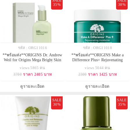
SALE
SALE
35%
38%
รหัส : ORG11016
รหัส : ORG11018
**พร้อมส่ง**ORIGINS Dr. Andrew
**พร้อมส่ง**ORIGINS Make a
Weil for Origins Mega Bright Skin
Difference Plus+ Rejuvenating
Illuminating Serum 50ml. เซรั่มบำรุง
Moisturizer 50 ml. มอยเจอร์ไรเซอร์
views 5865 คน
views 5044 คน
เข้มข้นสูงด้วย Dr. Andrew Weils
นวัตกรรมใหม่ในการฟื้นฟูปัญหาผิว
3700
ราคา 2405 บาท
2300
ราคา 1425 บาท
natural light complex ตรงเข้าดูแลที่
ที่แห้งกร้าน ขาดน้ำ ช่วยเสริม
ต้นเหตุจุดด่างดำ และรับมือกับ
ปราการความชุ่มชื้น และการกักเก็บ
กระบวนการทำร้ายผิว เพื่อผิวดู
น้ำตามธรรมชาติผิว เมื่อใช้เป็น
ดูรายละเอียด
ดูรายละเอียด
กระจ่างใส เปล่งประกายอย่างแ
ประจำจนสังเกตได้ถึงผิวชุ่มชื่นดู
สุขภาพดี
SALE
SALE
30%
35%