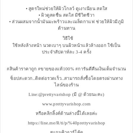
• สูตรใหม่ช่วยให้ผิวโกลว์ ดูเงาเนียน สดใส
​• ผิวดูสดชื่น สดใส มีชีวิตชีวา
​• ส่วนผสมจากน้ำมันมะพร้าวและเมล็ดกาแฟ ช่วยให้ผิวมีภูมิ
ต้านทาน
วิธีใช้
ใช้หลังล้างหน้า นวดเบาๆ บนผิวหน้าแล้วล้างออก ใช้เป็น
ประจำสัปดาห์ละ 3-4 ครั้ง
#สินค้าราคาถูก #ขายของแท้100% #การันตีคืนเงินเต็มจำนวน
ช็อปสะดวก..ติดต่อรวดเร็ว..สามารถสั่งซื้อโดยตรงผ่านทาง
ไลน์ของร้าน
Line:@prettyvarishop (มี @ ด้วยนะคะ)
www.prettyvarishop.com
หรือคลิกลิ้งค์ด้านล่างนี้ได้เลยค่ะ
https://line.me/R/ti/p/%40prettyvarishop
สแกนคิวอาร์โค้ด