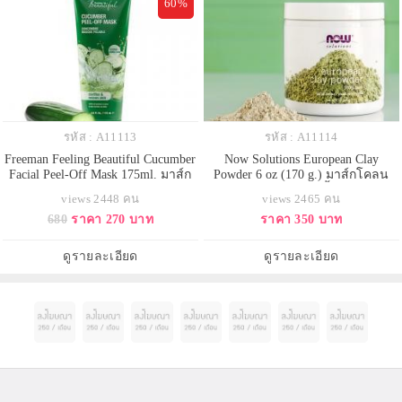
60%
รหัส : A11113
รหัส : A11114
Freeman Feeling Beautiful Cucumber
Now Solutions European Clay
Facial Peel-Off Mask 175ml. มาส์ก
Powder 6 oz (170 g.) มาส์กโคลน
หน้าแบบลอกออกได้ เน้นผลัดเซลล์
สูตรพิเศษจากยุโรป เนื้อผงโคลนสี
views 2448 คน
views 2465 คน
ผิว ลดการหมักหมม ของชั้นผิว ที่เป็น
เขียวเหมาะสำหรับผิวมัน ช่วยดีท็
680
ราคา 270 บาท
ราคา 350 บาท
สาเหตุของผิวหยาบกร้าน และหมอง
อกซ์ผิว ดูดสารพิษและสิ่งสกปรกบน
คล้ำ ด้วยส่วนผสม จากสารสกัดว่าน
ใบหน้า กระชับรูขุมขน ช่วยลดสิว
หางจระเข้ + แตงกวา เพิ่มความชุ่ม
และปรับสภาพสีผิวให้เรียบเนียน ที่
ดูรายละเอียด
ดูรายละเอียด
ชื้น ผิวจะรู้สึกน
สำคัญคือทำจากธรรมชาติ 100% ไ