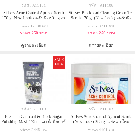
รหัส : A11101
รหัส : A11106
St.Ives Acne Control Apricot Scrub
St.Ives Blackhead Clearing Green Tea
170 g. New Look สครับผิวหน้า สูตร
Scrub 170 g. (New Look) สครับผิว
ขจัดสิิวเสี้ยน ให้หน้าใสกริ้บบๆๆ ไร้
หน้าเนื้อละเอียดสูตรสำหรับผู้มี
views 17508 คน
views 3211 คน
สิวใหม่แท้ 100% ส่งตรงจาก USA
ปัญหาสิว ขจัดสิวเสี้ยน สิวหัวดำ
ราคา 250 บาท
ราคา 250 บาท
ช่วยลดรอยแดง คืนผิวกระจ่างใส
ด้วยสารสกัดจากธรรมชาติ ประกอบ
ด้วย ชาเขียว ซิลิก้า น้ำมันมะกอก
ดูรายละเอียด
ดูรายละเอียด
และใบมะกอก ที่จะช่วย
SALE
60%
รหัส : A11110
รหัส : A11103
Freeman Charcoal & Black Sugar
St.Ives Acne Control Apricot Scrub
Polishing Mask 175ml. มาส์กดีท็อกซ์
(New Look) 283 g. แพคเกจใหม่
ผิวหน้า ถ่าน Charcoal จะช่วยดูดซับ
กระปุกใหญ่สุดคุ้ม สครับสูตรพิเศษ
views 2445 คน
views 4491 คน
ความมัน และสิ่งสกปรกออกจากผิว
จากแบรนด์สครับอันดับ 1 จาก