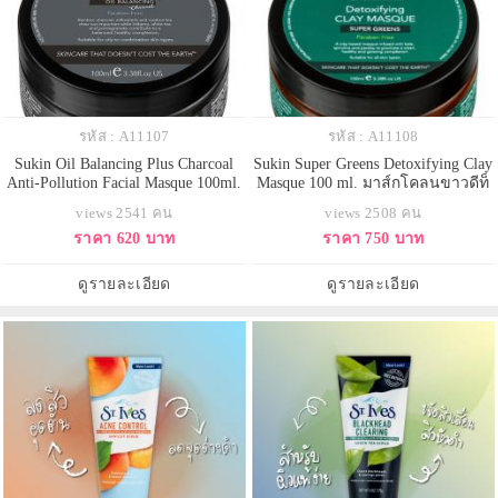
รหัส : A11107
รหัส : A11108
Sukin Oil Balancing Plus Charcoal
Sukin Super Greens Detoxifying Clay
Anti-Pollution Facial Masque 100ml.
Masque 100 ml. มาส์กโคลนขาวดีท็
มาส์กถ่านชาร์โคว์ จากประเทศ
อกซ์ผิวหน้า ช่วยลดการเกิดสิว ผด
views 2541 คน
views 2508 คน
ออสเตรเลีย ช่วยทำความสะอาดรู
ผื่นแพ้ ด้วยส่วนผสมจากธรรมชาติ
ราคา 620 บาท
ราคา 750 บาท
ขุมขน ดูดซับความมันบนใบหน้า
100% ล้างสารพิษสารตกค้างจาก
และสิ่งสกปรกต่างๆ เผยผิวใหม่ที่
เครื่องสำอางหรือมลพิษที่เผชิญใน
สะอาดสดใสกว่าที่เคย ด้วยสารต้าน
แต่ละวัน เผยผิวใหม่ที่เนียนนุ่ม ชุ่ม
ดูรายละเอียด
ดูรายละเอียด
อนุมูลอิสระชาขาว, บิลเบอรี่แ
ชื่น สะอาดสดใส