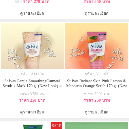
680
ราคา 270 บาท
ราคา 350 บาท
หน้า น้ำตาลดำจะช่วยผลัดเซลล์ผิว
อเมริกา อุดมไปด้วยสารสกัดจากแอ
เก่าให้เกิดเซลล์ผิวใหม่ ทำให้ผิวหน้า
ปริคอต ขจัดเซลล์ผิวเสื่อมสภาพ
อ่อนนุ่น เนียนละเอียดขึ้น
ขจัดสิวเสี้ยน ขจัดสิ่งสกปรกตกค้าง
ดูรายละเอียด
ดูรายละเอียด
ในรูขุมขน กรดซาลิไซลิก ช่วย
รหัส : A11104
รหัส : A11105
St.Ives Gentle SmoothingOatmeal
St.Ives Radiant Skin Pink Lemon &
Scrub + Mask 170 g. (New Look) ส
Mandarin Orange Scrub 170 g. (New
ครับ+มาส์กหน้าสำหรับผิวแห้งเพื่อผิว
Look) สครับผิวหน้าสูตรผิวหน้าขา
views 3789 คน
views 3201 คน
เนียนนุ่มไร้ริ้วรอย ด้วยเนื้อครีมส
วกระจ่างใส ด้วยส่วนผสมของ pink
ราคา 250 บาท
ราคา 250 บาท
ครับที่มีส่วนผสมของข้าวโอ๊ตเนื้อ
lemon กับส้ม ช่วยขัดผิว ริ้วรอยด่าง
ละเอียด ช่วยให้ผิวที่แห้งกร้านชุ่มชื่น
ดำบนใบหน้า เร่งการผลัดเซลล์ผิว
ขึ้น ทั้งยังให้ผิวที่เนียนเรียบรูขุมขน
เผยผิวใหม่ที่สว่างใส ไร้ริ้วรอยคะ
ดูรายละเอียด
ดูรายละเอียด
กร
SALE