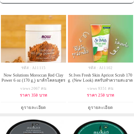
รหัส : A11115
รหัส : A11102
Now Solutions Moroccan Red Clay
St.Ives Fresh Skin Apricot Scrub 170
Power 6 oz (170 g.) มาส์กโคลนสูตร
g. (New Look) สครับทำความสะอาด
พิเศษจากยุโรป เนื้อผงโคลนสีเเดง
ผิวหน้า มีส่วนผสมของสารสกัดจาก
views 2067 คน
views 9351 คน
เหมาะกับทุกสภาพผิว ผิวบอบบางเเพ้
ผลแอปริคอต ทำความสะอาดผิวหน้า
ราคา 350 บาท
ราคา 250 บาท
ง่าย Detox ผิวเอาสิ่งสกปรกออก ช่วย
ได้อย่างล้ำลึก ช่วยผลัดเซลล์ผิว เผย
กระชับรูดขุมขนให้เล็กลง ลดความ
ผิวใหม่ที่สดใสอย่างเป็นธรรมชาติ
มัน ปรับสีผิวให้สม่ำเสมอ ทำให้ผิว
ช่วยขจัดสิ่งสกปรกที่อุดตันรูขุมขน
ดูรายละเอียด
ดูรายละเอียด
หน้ากระจ่างใส ลดสิ