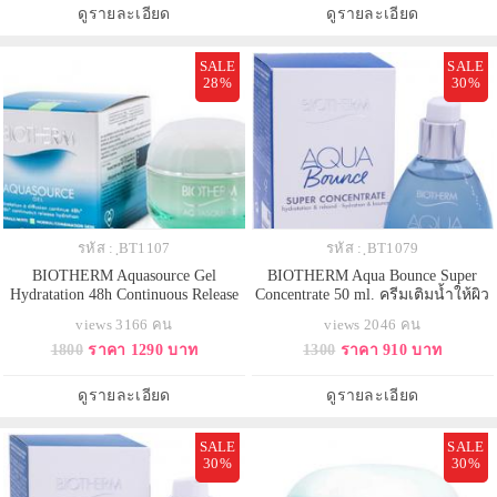
รวดเร็ว ผิวรู้สึกสดชื่น และนุ่มนวล
ดูรายละเอียด
ดูรายละเอียด
SALE
SALE
28%
30%
รหัส : ฺBT1107
รหัส : ฺBT1079
BIOTHERM Aquasource Gel
BIOTHERM Aqua Bounce Super
Hydratation 48h Continuous Release
Concentrate 50 ml. ครีมเติมน้ำให้ผิว
Hydration 50 ml. มอยส์เจอร์ไรเซอร์
จากไบโอเธิร์ม อุดมด้วยโซเดียม ไฮ
views 3166 คน
views 2046 คน
ทรงคุณค่าขึ้นด้วยพลังที่เข้มข้นของ
ยาลูโรเนต ผสาน Life Plankton
1800
ราคา 1290 บาท
1300
ราคา 910 บาท
สารสกัดจาก Life Plankton เสริมน้ำ
water และกลีเซอริน (glycerin)
หล่อเลี้ยงผิวยาวนานเติมความชุ่ม
ธรรมชาติ ช่วยฟื้นบำรุงผิวแห้งกร้าน
ชื่นผิวต่อเนื่องยาวนาน 48 ชั่วโมง
ให้กลับมาดูเด้ง เนียนนุ่ม และอิ่มน้ำ
ดูรายละเอียด
ดูรายละเอียด
สำหรับผิวธรรมดา-ผส
SALE
SALE
30%
30%