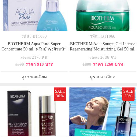
รหัส : ฺBT1080
รหัส : ฺBT1066
BIOTHERM Aqua Pure Super
BIOTHERM AquaSource Gel Intense
Concentrate 50 ml. ครีมบำรุงผิวหน้า
Regenerating Moisturizing Gel 50 ml.
สำหรับคนผิวหน้ามัน ช่วยควบคุม
มอยส์เจอร์ไรเซอร์ สูตรใหม่ ทรง
views 2176 คน
views 2036 คน
ความมัน อันเป็นสาเหตุของการเกิด
คุณค่าขึ้นด้วยพลังที่เข้มข้นของสาร
1300
ราคา 910 บาท
1800
ราคา 1260 บาท
สิว ด้วยส่วนผสมของซาลิไซลิก แอ
สกัดจาก Life Plankton เสริมความ
ซิด อ่อนโยนต่อผิว เนื้อครีมบางเบา
ชุ่มชื้นและฟื้นบำรุงผิวอย่างเต็ม
ไม่มันวาว
ประสิทธิภาพ ลดความหมองคล้ำ
ดูรายละเอียด
ดูรายละเอียด
ความเปล่งปลั่งของผิว
SALE
SALE
30%
30%