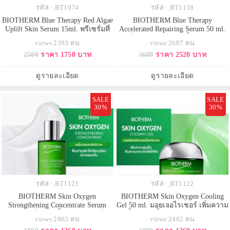
รหัส : ฺBT1074
รหัส : ฺBT1118
BIOTHERM Blue Therapy Red Algae
BIOTHERM Blue Therapy
Uplift Skin Serum 15ml. พรีเซรั่มที่
Accelerated Repairing Serum 50 ml.
นำพลังของสารสกัดจากสาหร่ายสี
เซรั่มต่อต้านลดเลือนริ้วรอย ความ
views 2393 คน
views 2687 คน
แดง ฟื้นบำรุงความอ่อนเยาว์สูตร
ร่วงโรยของผิวได้ดีกว่าเดิมถึง 3 เท่า
2500
ราคา 1750 บาท
3600
ราคา 2520 บาท
เร่งรัด 28 วัน ให้ผิวดูกระชับ เรียบ
ต่อต้านและฟื้นฟูบำรุงที่ร่วงโรย เซ
เนียน และเปล่งปลั่ง มาพร้อม
รั่มเนื้อบางเบาอ่อนโยนกับทุกสภาพ
นวัตกรรมซึ่งนับเป็นความก้าวหน้า
ผิว ให้ความรู้สึกแตกต่างทันที่ที่ใช้
ดูรายละเอียด
ดูรายละเอียด
ครั้งสำคัญในการกำหนดสูตร
สัมผ
SALE
SALE
30%
30%
รหัส : ฺBT1121
รหัส : ฺBT1122
BIOTHERM Skin Oxygen
BIOTHERM Skin Oxygen Cooling
Strengthening Concentrate Serum
Gel 50 ml. มอยเจอไรเชอร์ เพิ่มความ
50ml. เซรั่มแอนตี้ออกซิแดนท์ ที่มี
ชุ่มชื้นให้ผิว ฟื้นบำรุงปราการปกป้อง
views 2863 คน
views 2462 คน
ส่วนผสมของสาหร่าย Chlorella
ผิว เพิ่มความสดชื่น ช่วยให้ผิวนุ่ม