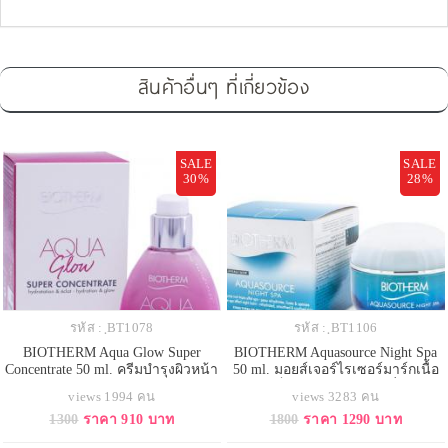
สินค้าอื่นๆ ที่เกี่ยวข้อง
SALE
SALE
30%
28%
รหัส : ฺBT1078
รหัส : ฺBT1106
BIOTHERM Aqua Glow Super
BIOTHERM Aquasource Night Spa
Concentrate 50 ml. ครีมบำรุงผิวหน้า
50 ml. มอยส์เจอร์ไรเซอร์มาร์กเนื้อ
กระจ่างใส ให้ดูโกลว ผ่านการ
เข้มข้นเป็นพิเศษ บำรุงยามค่ำคืน ให้
views 1994 คน
views 3283 คน
ทดสอบแล้วว่าทำให้ผิวดูเรียบเนียน
คุณตื่นพร้อมผิวที่ดูสดชื่นมีชีวิตชีวา
1300
ราคา 910 บาท
1800
ราคา 1290 บาท
สม่ำเสมอขึ้น และเปล่งปลั่งในทันที
สีผิวสดใส และชุ่มชื่นถึงขีดสุด ดุจผิว
เนื้อครีมบางเบา ซึมสู่ผิวอย่าง
รับการปรนนิบัติจากสปาตลอดค่ำคืน