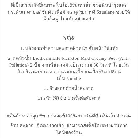
ที่เป็นกรรมสิทธิ์เฉพาะ ไบโอเธิร์มเท่านั้น ช่วยฟื้นบำรุงและ
กระตุ้นเมตาบอลิซึมผิว เพื่อผิวแลดูสุขภาพดี Squalane ช่วยให้
ผิวอิ่มฟู ไม่แห้งหลังสครับ
วิธีใช้
1. หลังจากทำความสะอาดผิวหน้า ซับหน้าให้แห้ง
2. กดหัวปั๊ม Biotherm Life Plankton Mild Creamy Peel (Anti-
Pollution) 2 ปั๊ม จากนั้นนวดผิวเป็นวงกลม 30 วินาที โดยเว้น
ผิวบริเวณรอบดวงตา นวดจนเนื้อ จนเนื้อครีมเปลี่ยน
เป็น Noodle
3. ล้างออกด้วยน้ำสะอาด
แนะนำให้ใช้ 2-3 ครั้งต่อสัปดาห์
#สินค้าราคาถูก #ขายของแท้100% #การันตีคืนเงินเต็มจำนวน
ช็อปสะดวก..ติดต่อรวดเร็ว..สามารถสั่งซื้อโดยตรงผ่านทาง
ไลน์ของร้าน