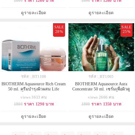
1800
ราคา 1260 บาท
1800
ราคา 1260 บาท
Algae ปลอบประโลมและฟื้นบำรุงให้
คืนความกระจ่างใสให้ผิวดูโกลว์
ผิวรู้สึกผ่อนคลาย แลดูเรียบเนียนขึ้น
ตลอดวัน ไม่ทิ้งความมันวาวให้ผิว
อย่างเห็นได้ชัด สีผิวสม่ำเสมอมาก
หลังใช้ เนื้อเจลสีเขียวใสมีส่วนผสม
ดูรายละเอียด
ดูรายละเอียด
ขึ้น และดูกระชับขึ้น
ของสาหร่าย Chlo
SALE
SALE
28%
25%
รหัส : ฺBT1108
รหัส : ฺBT1065
BIOTHERM Aquasource Rich Cream
BIOTHERM Aquasource Aura
50 ml. ครีมบำรุงผิวผสม Life
Concentrate 50 ml. เซรั่มเพื่อผิวดู
Plankton เนื้อครีมสีชมพู สำหรับผิว
กระจ่างใส เติมความชุ่มชื้นให้ผิว
views 3633 คน
views 2666 คน
แห้ง เนื้อครีมเข้มข้น ไม่เหนียว
มอบความเปล่งประกายดูเป็น
1800
ราคา 1290 บาท
1800
ราคา 1350 บาท
เหนอะหนะ ซึมซาบไว้ เติมความชุ่ม
ธรรมชาติ ผิวได้รับชุ่มชื้นอย่างเต็มที่
ชื่นให้ผิวอย่างเต็มที่ ลดความแห้ง
ฟื้นบำรุงผิว เนื้อผิวดูเรียบเนียนและ
กร้าน กักเก็บความชุ่มชื่นให้ผิวได้
ละเอียดขึ้น สีผิวดูสม่ำเสมอขึ้น สูตร
ดูรายละเอียด
ดูรายละเอียด
นานขึ้น ให้ผิวคงความช
สองเนื้อสัมผัส (