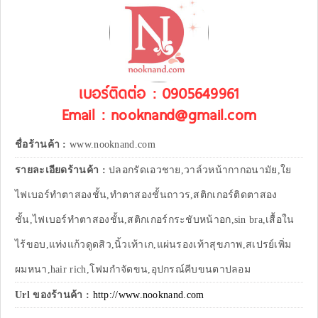
เบอร์ติดต่อ : 0905649961
Email : nooknand@gmail.com
ชื่อร้านค้า :
www.nooknand.com
รายละเอียดร้านค้า :
ปลอกรัดเอวชาย,วาล์วหน้ากากอนามัย,ใย
ไฟเบอร์ทำตาสองชั้น,ทำตาสองชั้นถาวร,สติกเกอร์ติดตาสอง
ชั้น,ไฟเบอร์ทำตาสองชั้น,สติกเกอร์กระชับหน้าอก,sin bra,เสื้อใน
ไร้ขอบ,แท่งแก้วดูดสิว,นิ้วเท้าเก,แผ่นรองเท้าสุขภาพ,สเปรย์เพิ่ม
ผมหนา,hair rich,โฟมกำจัดขน,อุปกรณ์คีบขนตาปลอม
Url ของร้านค้า :
http://www.nooknand.com