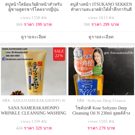
สบู่หน้าใสย้อนวัยผิวหน้าสำหรับ
สบู่ล้างหน้า ITSUKANO SEKKEN
ผู้ชายสูตรชาร์โคลจากญี่ปุ่น
ทำความสะอาดผิวได้ล้ำลึกการันตี
CHINOSHIO Mens Soap 80g
ด้วยรางวัล silver award
views 1558 คน
views 1613 คน
399
ราคา 199 บาท
780
ราคา 299 บาท
ดูรายละเอียด
ดูรายละเอียด
SALE
22%
รหัส : SANA NAMERAKAHONPO W
รหัส : Softymo Deep Cleansi
SANA NAMERAKAHONPO
ไซด์ปกติ Kose Softymo Deep
WRINKLE CLEANSING WASHING
Cleansing Oil N 230ml ออยล์ล้าง
FOAM 150 G โฟมล้างหน้า สูตรเอจ
เครื่องสำอางค์สูตรล้ำลึก
views 1359 คน
views 1505 คน
จิ้งแคร์ ให้ผิวกระชับเต่งตึง
420
ราคา 329 บาท
ราคา 279 บาท