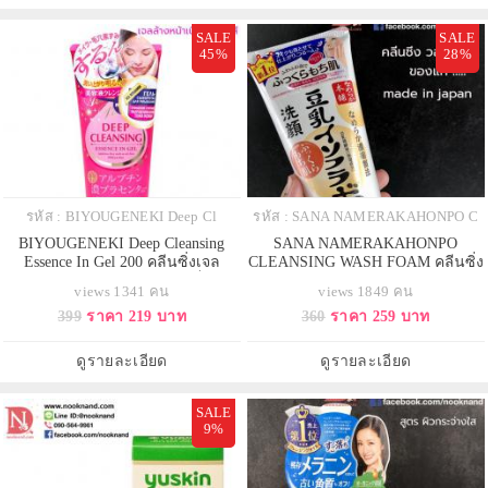
SALE
SALE
45%
28%
รหัส : BIYOUGENEKI Deep Cl
รหัส : SANA NAMERAKAHONPO C
BIYOUGENEKI Deep Cleansing
SANA NAMERAKAHONPO
Essence In Gel 200 คลีนซิ่งเจล
CLEANSING WASH FOAM คลีนซิ่ง
ทำความสะอาดผิวสูตรพลาเซ็นต้า
โฟมล้างหน้าเต้าหู้
views 1341 คน
views 1849 คน
399
ราคา 219 บาท
360
ราคา 259 บาท
ดูรายละเอียด
ดูรายละเอียด
SALE
9%