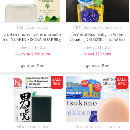
รหัส : yuskin s soap
รหัส : Softymo White Cleans
สบู่ทำความสะอาดผิวหน้าและผิว
ไซด์ปกติ Kose Softymo White
กาย YUSKIN SISORA SOAP 90 g.
Cleansing Oil N230 ml ออยล์ล้าง
เพื่อผิวแห้งและแพ้ง่ายเป็นพิเศษ
เครื่องสำอางค์ฝั่งแน่นขณะหน้าแห้ง
views 1513 คน
views 1313 คน
320
ราคา 290 บาท
ราคา 279 บาท
ดูรายละเอียด
ดูรายละเอียด
SALE
SALE
50%
62%
รหัส : CHINOSHIO
รหัส : ITSUKANO SEKKEN