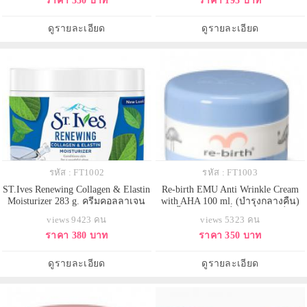
ราคา 350 บาท
ราคา 195 บาท
บนใบหน้า และด้วยส่วนผสมของ
รอยสิวที่เกิดจากการบีบรักษาแผล
Green tea seed oil ผิวแพ้ง่ายใช้ได้
เป็น ไฟไหม้ น้ำร้อนลวก
ดูรายละเอียด
ดูรายละเอียด
รหัส : FT1002
รหัส : FT1003
ST.Ives Renewing Collagen & Elastin
Re-birth EMU Anti Wrinkle Cream
Moisturizer 283 g. ครีมคอลลาเจน
with AHA 100 ml. (บำรุงกลางคืน)
บำรุงผิวกระจ่างใสมอยเจอร์ไรเซอร์
ครีมน้ำมันนกอีมู ที่มีไลโปโซมที่ช่วย
views 9423 คน
views 5323 คน
เข้มข้นด้วยคอลลาเจน และอิลาสติน
ให้เนื้อครีมซึมลึกสู่ผิว ช่วยลดริ้วรอย
ราคา 380 บาท
ราคา 350 บาท
เพื่อการต่อต้านริ้วรอยแห่งกาลเวลา
และช่วยให้ผิวกระจ่างใสในกระปุก
อย่างแท้จริง ทำให้ผิวยืดหยุ่น ดู
เดียวกัน พร้อมด้วยกรดผลไม้ (AHA)
สุขภาพดี และ ดูอ่อนเยาว์ช่วยเติมคอ
มี ประสิทธิภาพต่อต้านริ้วรอยและ
ดูรายละเอียด
ดูรายละเอียด
ลลาเจนให้
ผลัดเซลล์ผิ