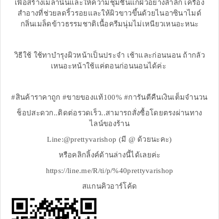
เพื่อสร้างเมลานินและให้ความชุ่มชื้นแก่ผิวอย่างล้ำลึก เครื่อง
สำอางที่ช่วยลดริ้วรอยและให้ผิวขาวขึ้นด้วยไนอาซินาไมด์
กลิ่นเมล็ดข้าวธรรมชาติเนื้อครีมนุ่มไม่เหนียวเหนอะหนะ
วิธีใช้ ใช้ทาบำรุงผิวหน้าเป็นประจำ เช้าและก่อนนอน ถ้ากลัว
เหนอะหน้าใช้แค่ตอนก่อนนอนได้ค่ะ
#สินค้าราคาถูก #ขายของแท้100% #การันตีคืนเงินเต็มจำนวน
ช็อปสะดวก..ติดต่อรวดเร็ว..สามารถสั่งซื้อโดยตรงผ่านทาง
ไลน์ของร้าน
Line:@prettyvarishop (มี @ ด้วยนะคะ)
หรือคลิกลิ้งค์ด้านล่างนี้ได้เลยค่ะ
https://line.me/R/ti/p/%40prettyvarishop
สแกนคิวอาร์โค้ด