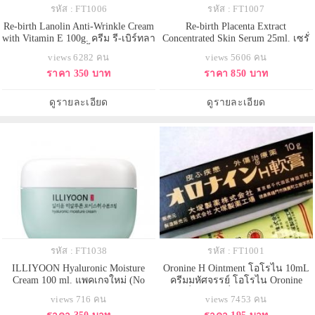
รหัส : FT1006
รหัส : FT1007
Re-birth Lanolin Anti-Wrinkle Cream
Re-birth Placenta Extract
with Vitamin E 100g. ครีม รี-เบิร์ทลา
Concentrated Skin Serum 25ml. เซรั่
โนลิน ฝาสีเขียว เนื้อครีมบางเบา
มรกแกะรีเบิร์ท สกัดเข้มข้นถึง 45%
views 6282 คน
views 5606 คน
ซึมซับง่ายไม่เหนอะหนะช่วย
พร้อมวิตามินอี ที่คัดสรรแล้วว่า
ราคา 350 บาท
ราคา 850 บาท
ปรนนิบัติผิวคุณให้ชุ่มชื้นมีชีวิตชีวา
ละเอียดอ่อน สามารถซึมซาบลึกถึงรู
ไม่แห้งกร้านด้วยคุณสมบัติพิเศษของ
ขุมขนได้รวดเร็วและดีเยึ่ยม จึงช่วย
ลาโนลินซึ่งเป็นออยล์ธรรมชาติจาก
เพิ่มความนุ่มนวล สดใสสู่ผิว รวมทั้ง
ดูรายละเอียด
ดูรายละเอียด
ขนแกะ มีคุณ
ยังช่วยแก้ไขข้อบ
รหัส : FT1038
รหัส : FT1001
ILLIYOON Hyaluronic Moisture
Oronine H Ointment โอโรไน 10mL
Cream 100 ml. แพคเกจใหม่ (No
ครีมมหัศจรรย์ โอโรไน Oronine
Box) ครีมบำรุงผิวหน้า สูตรไฮยาลู
สินค้าที่ในบ้านญี่ปุ่นต้องมี ใช้แต้มสิว
views 716 คน
views 7453 คน
รอนิก ให้ความชุ่มชื้น ชะลอริ้วรอย
ให้ยุบ รอยแดงที่เกิดจากแสงแดด