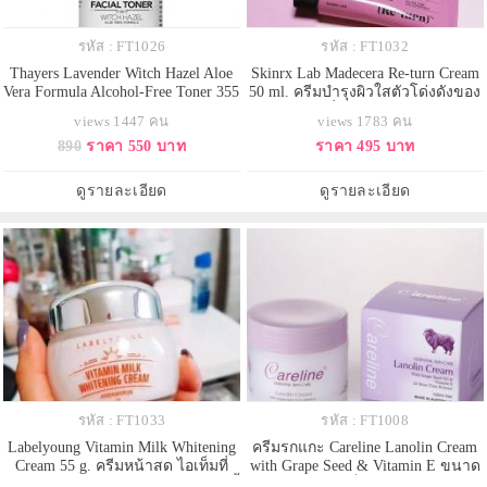
รหัส : FT1026
รหัส : FT1032
Thayers Lavender Witch Hazel Aloe
Skinrx Lab Madecera Re-turn Cream
Vera Formula Alcohol-Free Toner 355
50 ml. ครีมบำรุงผิวใสตัวโด่งดังของ
ml. โทนเนอร์ปรับสภาพผิว
เกาหลี ครีมที่แพทย์คลินิคศัลยกรรม
views 1447 คน
views 1783 คน
สูตรLavender Witch Hazelผสม
แนะนำให้ใช้ ส่วนผสมหลักจาก
890
ราคา 550 บาท
ราคา 495 บาท
ลาเวนเดอร์ และว่านหางจระเข้
โปรตีน ช่วยฟื้นฟูผิวให้ขาวเรียบ
(ไม่มีแอลกอฮอล์) ช่วยกระชับรูขุม
เนียน นุ่ม ชุ่มชื้น ไม่ทิ้งความมัน ช่วย
ขน เพิ่มความชุ่มชื่น ลดการเกิดสิว
ให้ผิวที่แห้งกร้านหมองคล้ำ กระจ่าง
ดูรายละเอียด
ดูรายละเอียด
รอยแดง และอาการระคายเคือง
ใสขึ้น ช่วยใ
เหมา
รหัส : FT1033
รหัส : FT1008
Labelyoung Vitamin Milk Whitening
ครีมรกแกะ Careline Lanolin Cream
Cream 55 g. ครีมหน้าสด ไอเท็มที่
with Grape Seed & Vitamin E ขนาด
หนุ่ม-สาว เกาหลีกำลังนิยมในขณะนี้
100g. ครีมหน้าเด็ก ช่วยทำให้ผิวหน้า