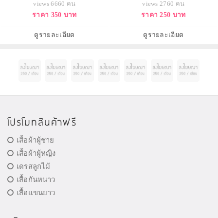
views 6660 คน
views 2760 คน
ครีมน้ำนมเข้มข้น มีส่วนผสมของ
ขาว กระจ่างใส ผิวหน้าเนียนนุ่ม ลด
ราคา 350 บาท
ราคา 250 บาท
วิตามินและไวท์เทนนิ่งให้ความชุ่ม
ริ้วรอย เหมาะสำหรับผิวแพ้ง่าย และ
ชื่นและเพิ่มความขาวกระจ่างใสได้
ผิวที่ลอกเป็นขุย ช่วยทำให้ผิวพรรณ
อย่างเป็นธรรมชาติ พร้อมช่วยลด
เปล่งปลั่ง
ดูรายละเอียด
ดูรายละเอียด
เลือนจุดด่างดำ กักเก็บ
โปรโมทสินค้าฟรี
เสื้อผ้าผู้ชาย
เสื้อผ้าผู้หญิง
เดรสลูกไม้
เสื้อกันหนาว
เสื้อแขนยาว