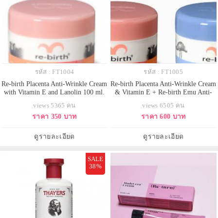
รหัส : FT1004
รหัส : FT1005
Re-birth Placenta Anti-Wrinkle Cream
Re-birth Placenta Anti-Wrinkle Cream
with Vitamin E and Lanolin 100 ml.
& Vitamin E + Re-birth Emu Anti-
(บำรุงกลางวัน) ครีมรกแกะ ขายดี
Wrinkle Cream & AHA 100g.*2 ครีม
views 5365 คน
views 6505 คน
ที่สุดในออสเตรเลีย ครีมรกแกะ ครีม
รกแกะ รี-เบิร์ท สำหรับกลางวัน +
ราคา 350 บาท
ราคา 600 บาท
บำรุงที่อุดมไปด้วยวิตามิน แร่ธาตุ
ครีมอีมู รี-เบิร์ท สำหรับกลางคืน
และสารอาหารที่มีประโยชน์ต่อผิว
ผลิตภัณฑ์ยอดนิยม ช่วยลดรอยเหี่ยว
นานาชนิด จากคุณค่าของรกแกะที่มี
ย่นและฟื้นฟูสภาพผิวให้นุ่ม
ดูรายละเอียด
ดูรายละเอียด
โมเลกุลเล็กพร
SALE
38%