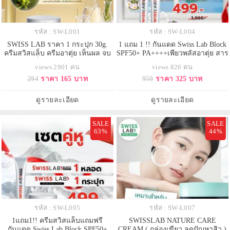
รหัส : SW-L001
รหัส : SW-L004
SWISS LAB ราคา 1 กระปุก 30g.
1 แถม 1 !! กันแดด Swiss Lab Block
ครีมสวิสแล็บ ครีมอาตุ่ย เห็นผล จบ
SPF50+ PA++++เพียวพลัสอาตุ่ย สาร
ปัญหาผิวเสื่อมโทรม แก้ฝ้า กระ จุด
สกัดจากสวิตเซอร์แลนด์ ป้องกัน
views 2901 คน
views 826 คน
ด่างดำ ผิวหน้ากระจ่างใส ชุ่มชื้น
แสงแดด แสงสีฟ้า
294
ราคา 165 บาท
950
ราคา 325 บาท
ดูรายละเอียด
ดูรายละเอียด
SALE
SALE
63%
44%
รหัส : SW-L005
รหัส : SW-L007
1แถม1!! ครีมสวิสแล็บแถมฟรี
SWISSLAB NATURE CARE
กันแดด Swiss Lab Block SPF50+
CREAM ( กล่องเขียว ลดปัญหาสิว )