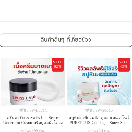
สินค้าอื่นๆ ที่เกี่ยวข้อง
SALE
SALE
62%
43%
รหัส : SW-L0011
รหัส : SW-S0015
ครีมทารักแร้ Swiss Lab Secret
สบู่หิมะ เพียวพลัส คูลลาเจน สโนว์
Underarm Cream ครีมดูแลผิวใต้วง
PUREPLUS Coollagen Snow Soap
แขน ลดเหงื่อ ระงับ กลิ่นกาย
ช่วยเรื่องสิว ผิวเด้ง ออร่า
views 499 คน
views 34 คน