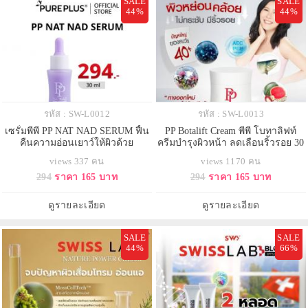
SALE
SALE
44%
44%
รหัส : SW-L0012
รหัส : SW-L0013
เซรั่มพีพี PP NAT NAD SERUM ฟื้น
PP Botalift Cream พีพี โบทาลิฟท์
คืนความอ่อนเยาว์ให้ผิวด้วย
ครีมบำรุงผิวหน้า ลดเลือนริ้วรอย 30
นวัตกรรม NAD+
กรัม
views 337 คน
views 1170 คน
294
ราคา 165 บาท
294
ราคา 165 บาท
ดูรายละเอียด
ดูรายละเอียด
SALE
SALE
44%
66%