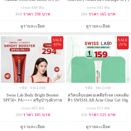
PA++++เพียวพลัสอาตุ่ย ทุบฝ้าสลาย
สวิสแล็บ เนเจอร์ แคร์ ครีม อ่อนโยน
views 848 คน
views 643 คน
กระ ป้องกันแสงแดด
890
ราคา 330 บาท
294
ราคา 165 บาท
ดูรายละเอียด
ดูรายละเอียด
SALE
SALE
43%
21%
รหัส : SW-L008
รหัส : SW-L009
Swiss Lab Body Bright Booster
สวิสแล็บแอคเน่เคลียร์เจล เจลแต้ม
SPF50+ PA++++ ครีมบำรุงผิวกาย
สิว SWISSLAB Acne Clear Gel 10g.
ผสมสารกันแดด ที่ทั้งบำรุงและ
1 หลอด
views 665 คน
views 613 คน
ปกป้องในขั้นตอนเดียว
290
ราคา 165 บาท
159
ราคา 125 บาท
ดูรายละเอียด
ดูรายละเอียด