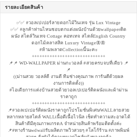
รายละเอียดสินค้า
✅✅ #วอลเปเปอร์ลายดอกไม้วินเทจ รุ่น Lux Vintage
✅✅ #ลูกค้าท่านไหนชอบตกแต่งผนังบ้านด้วยwallpaperติด
ผนัง สไตล์วินเทจ Cottage คอทเทจ สไตล์English Country
ดอกไม้คลาสสิค Luxury Vintage🦋🦋
#ห้ามพลาดCollectionนี้นะคะ
+++++++++++++++++++++++++++++
📌📌 WD-WALLPAPER ม่านกะวอลล์ #สวยครบจบที่เดียว 📌
📌
((ม่านสวย วอลล์ดี งานดี ทีมช่างคุณภาพ การันตีด้วยผล
งานการติดตั้ง))
#ไอเดียการแต่งบ้านสวยด้วยวอลเปเปอร์ติดผนังและผ้าม่าน
ราคาถูก
+++++++++++++++++++++++++++++
📌#วอลเปเปอร์ติดผนังราคาถูกโปรโมชั่นพิเศษWALLลายสวย
หลากหลายสไตล์ WALLเนื้อดีเนื้อไวนิล เช็ดทำความสะอาดได้
สินค้าดีมีคุณภาพเกรดA จำหน่ายสินค้าพร้อมติดตั้งค่ะ
📌#ทางร้านwdwallรับผลิตภาพวิวสวยๆ #โลโก้ร้าน #ภาพพิมพ์