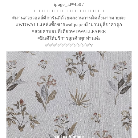
ipage_id=4507
++++++++++++++++++++++++++++++
#ม่านสวยวอลล์ดีการันตีด้วยผลงานการติดตั้งมากมายค่ะ
#WDWALLแหล่งซื้อขายwallpaperผ้าม่านมู่ลี่ราคาถูก
#สวยครบจบที่เดียวWDWALLPAPER
#ยินดีให้บริการลูกค้าทุกท่านค่ะ
✅✅✅✅✅✅✅✅✅✅✅v