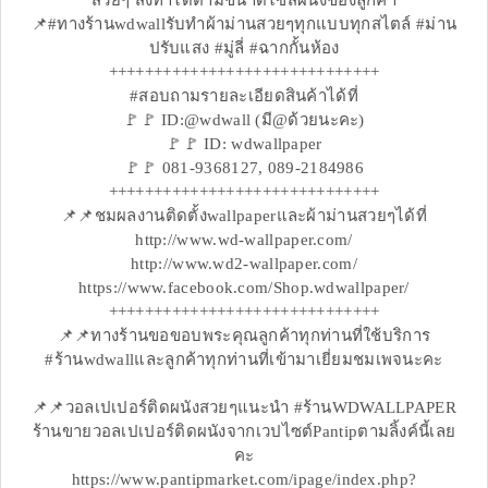
สวยๆ สั่งทำได้ตามขนาดไซส์ผนังของลูกค้า
📌#ทางร้านwdwallรับทำผ้าม่านสวยๆทุกแบบทุกสไตล์ #ม่าน
ปรับแสง #มู่ลี่ #ฉากกั้นห้อง
++++++++++++++++++++++++++++++
#สอบถามรายละเอียดสินค้าได้ที่
🚩🚩 ID:@wdwall (มี@ด้วยนะคะ)
🚩🚩 ID: wdwallpaper
🚩🚩 081-9368127, 089-2184986
++++++++++++++++++++++++++++++
📌📌ชมผลงานติดตั้งwallpaperและผ้าม่านสวยๆได้ที่
http://www.wd-wallpaper.com/
http://www.wd2-wallpaper.com/
https://www.facebook.com/Shop.wdwallpaper/
++++++++++++++++++++++++++++++
📌📌ทางร้านขอขอบพระคุณลูกค้าทุกท่านที่ใช้บริการ
#ร้านwdwallและลูกค้าทุกท่านที่เข้ามาเยี่ยมชมเพจนะคะ
📌📌วอลเปเปอร์ติดผนังสวยๆแนะนำ #ร้านWDWALLPAPER
ร้านขายวอลเปเปอร์ติดผนังจากเวปไซต์Pantipตามลิ้งค์นี้เลย
คะ
https://www.pantipmarket.com/ipage/index.php?