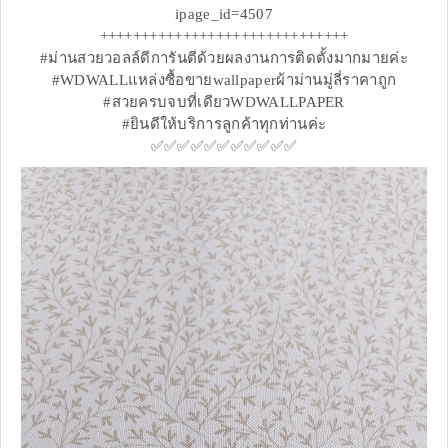
ipage_id=4507
++++++++++++++++++++++++++++++
#ม่านสวยวอลล์ดีการันตีด้วยผลงานการติดตั้งมากมายค่ะ
#WDWALLแหล่งซื้อขายwallpaperผ้าม่านมู่ลี่ราคาถูก
#สวยครบจบที่เดียวWDWALLPAPER
#ยินดีให้บริการลูกค้าทุกท่านค่ะ
✅✅✅✅✅✅✅✅✅✅✅