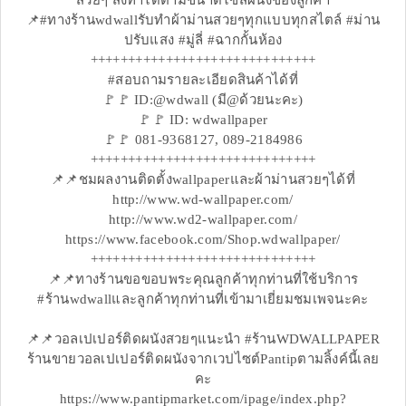
สวยๆ สั่งทำได้ตามขนาดไซส์ผนังของลูกค้า
📌#ทางร้านwdwallรับทำผ้าม่านสวยๆทุกแบบทุกสไตล์ #ม่าน
ปรับแสง #มู่ลี่ #ฉากกั้นห้อง
++++++++++++++++++++++++++++++
#สอบถามรายละเอียดสินค้าได้ที่
🚩🚩 ID:@wdwall (มี@ด้วยนะคะ)
🚩🚩 ID: wdwallpaper
🚩🚩 081-9368127, 089-2184986
++++++++++++++++++++++++++++++
📌📌ชมผลงานติดตั้งwallpaperและผ้าม่านสวยๆได้ที่
http://www.wd-wallpaper.com/
http://www.wd2-wallpaper.com/
https://www.facebook.com/Shop.wdwallpaper/
++++++++++++++++++++++++++++++
📌📌ทางร้านขอขอบพระคุณลูกค้าทุกท่านที่ใช้บริการ
#ร้านwdwallและลูกค้าทุกท่านที่เข้ามาเยี่ยมชมเพจนะคะ
📌📌วอลเปเปอร์ติดผนังสวยๆแนะนำ #ร้านWDWALLPAPER
ร้านขายวอลเปเปอร์ติดผนังจากเวปไซต์Pantipตามลิ้งค์นี้เลย
คะ
https://www.pantipmarket.com/ipage/index.php?