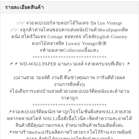
รายละเอียดสินค้า
✅✅ #วอลเปเปอร์ลายดอกไม้วินเทจ รุ่น Lux Vintage
✅✅ #ลูกค้าท่านไหนชอบตกแต่งผนังบ้านด้วยwallpaperติด
ผนัง สไตล์วินเทจ Cottage คอทเทจ สไตล์English Country
ดอกไม้คลาสสิค Luxury Vintage🦋🦋
#ห้ามพลาดCollectionนี้นะคะ
+++++++++++++++++++++++++++++
📌📌 WD-WALLPAPER ม่านกะวอลล์ #สวยครบจบที่เดียว 📌
📌
((ม่านสวย วอลล์ดี งานดี ทีมช่างคุณภาพ การันตีด้วยผล
งานการติดตั้ง))
#ไอเดียการแต่งบ้านสวยด้วยวอลเปเปอร์ติดผนังและผ้าม่าน
ราคาถูก
+++++++++++++++++++++++++++++
📌#วอลเปเปอร์ติดผนังราคาถูกโปรโมชั่นพิเศษWALLลายสวย
หลากหลายสไตล์ WALLเนื้อดีเนื้อไวนิล เช็ดทำความสะอาดได้
สินค้าดีมีคุณภาพเกรดA จำหน่ายสินค้าพร้อมติดตั้งค่ะ
📌#ทางร้านwdwallรับผลิตภาพวิวสวยๆ #โลโก้ร้าน #ภาพพิมพ์