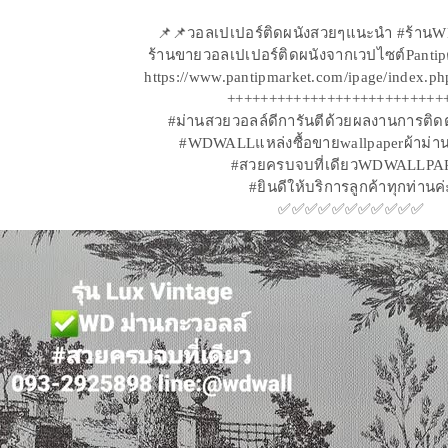
📌📌วอลเปเปอร์ติดผนังสวยๆแนะนำ #ร้า
ร้านขายวอลเปเปอร์ติดผนังจากเวปไซต์Pantipตา
https://www.pantipmarket.com/ipage/index.p
++++++++++++++++++++++++++
#ม่านสวยวอลล์ดีการันตีด้วยผลงานการติดต
#WDWALLแหล่งซื้อขายwallpaperผ้าม่านมู
#สวยครบจบที่เดียวWDWALLPA
#ยินดีให้บริการลูกค้าทุกท่านค่
✅✅✅✅✅✅✅✅✅✅✅