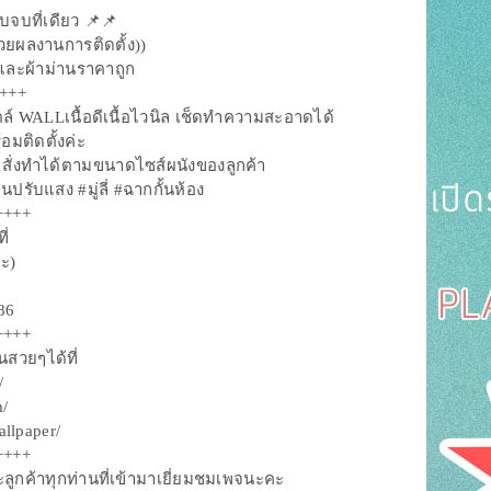
บที่เดียว 📌📌
้วยผลงานการติดตั้ง))
และผ้าม่านราคาถูก
+++
WALLเนื้อดีเนื้อไวนิล เช็ดทำความสะอาดได้
อมติดตั้งค่ะ
สั่งทำได้ตามขนาดไซส์ผนังของลูกค้า
รับแสง #มู่ลี่ #ฉากกั้นห้อง
++++
ี่
ะ)
86
++++
นสวยๆได้ที่
/
m/
llpaper/
++++
ลูกค้าทุกท่านที่เข้ามาเยี่ยมชมเพจนะคะ