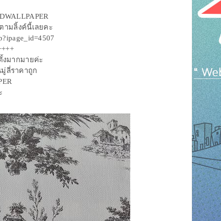
นWDWALLPAPER
มลิ้งค์นี้เลยคะ
hp?ipage_id=4507
++++
ั้งมากมายค่ะ
่ลี่ราคาถูก
PER
ะ