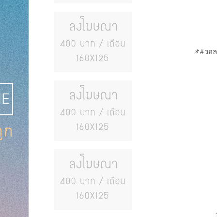
📌#วอล