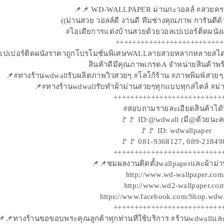
📌📌 WD-WALLPAPER ม่านกะวอลล์ #สวยครบจ
((ม่านสวย วอลล์ดี งานดี ทีมช่างคุณภาพ การันตีด
#ไอเดียการแต่งบ้านสวยด้วยวอลเปเปอร์ติดผนัง
++++++++++++++++++++++++++
เปเปอร์ติดผนังราคาถูกโปรโมชั่นพิเศษWALLลายสวยหลากหลายสไตล์ 
สินค้าดีมีคุณภาพเกรดA จำหน่ายสินค้าพร้
📌#ทางร้านwdwallรับผลิตภาพวิวสวยๆ #โลโก้ร้าน #ภาพพิมพ์สวยๆ 
📌#ทางร้านwdwallรับทำผ้าม่านสวยๆทุกแบบทุกสไตล์ #ม่านป
++++++++++++++++++++++++++
#สอบถามรายละเอียดสินค้าได้ท
🚩🚩 ID:@wdwall (มี@ด้วยนะค
🚩🚩 ID: wdwallpaper
🚩🚩 081-9368127, 089-21849
++++++++++++++++++++++++++
📌📌ชมผลงานติดตั้งwallpaperและผ้าม่า
http://www.wd-wallpaper.com
http://www.wd2-wallpaper.co
https://www.facebook.com/Shop.wdwa
++++++++++++++++++++++++++
📌📌ทางร้านขอขอบพระคุณลูกค้าทุกท่านที่ใช้บริการ #ร้านwdwallและ