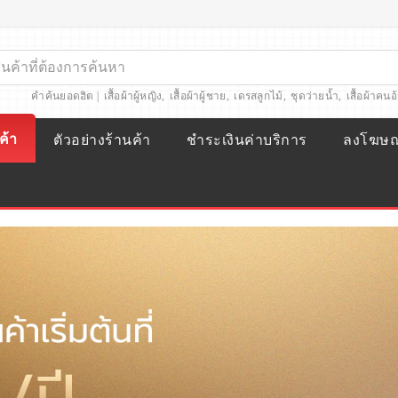
คำค้นยอดฮิต |
เสื้อผ้าผู้หญิง
,
เสื้อผ้าผู้ชาย
,
เดรสลูกไม้
,
ชุดว่ายน้ำ
,
เสื้อผ้าคนอ
ค้า
ตัวอย่างร้านค้า
ชำระเงินค่าบริการ
ลงโฆษ