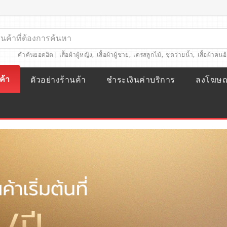
คำค้นยอดฮิต |
เสื้อผ้าผู้หญิง
,
เสื้อผ้าผู้ชาย
,
เดรสลูกไม้
,
ชุดว่ายน้ำ
,
เสื้อผ้าคนอ
ค้า
ตัวอย่างร้านค้า
ชำระเงินค่าบริการ
ลงโฆษ