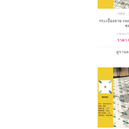
รหัส :
กระเบื้องลาย vi
ซ
views 
ราคา 
ดูรายล