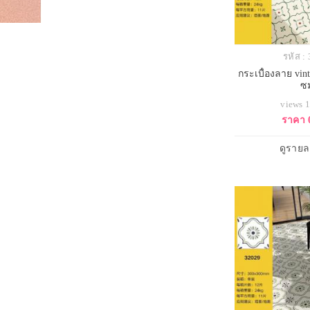
รหัส :
กระเบื้องลาย vi
ซ
views 
ราคา 
ดูรายล