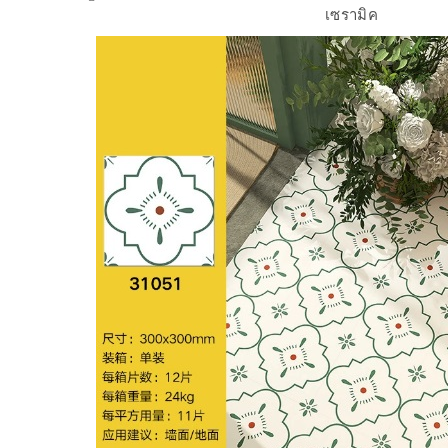
เซรามิค