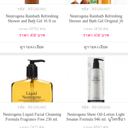
รหัส : NTGN1001
รหัส : NTGN1007
Neutrogena Rainbath Refreshing
Neutrogena Rainbath Refreshing
Shower and Bath Gel 16 fl.oz
Shower and Bath Gel Original 16
(473ml.) เจลอาบน้ำ นูโทรจีน่า เร
fl.oz (473ml.) สีเหลือง เจลอาบน้ำ นู
views 10792 คน
views 1854 คน
นบ้าธ์ รีเฟร็ชชิ่ง เชาเวอร์ แอนด์
โทรจีน่า เรนบ้าธ์ รีเฟร็ชชิ่ง เชา
ราคา 450 บาท
ราคา 450 บาท
บาธ เจล เป็นเจลอาบน้ำ ที่สามารถ
เวอร์ แอนด์ บาธ เจล เป็นเจลอาบน้ำ
ทำความสะอาดได้อย่างล้ำลึก โดย
ที่สามารถทำความสะอาดได้อย่างล้ำ
ปราศจากสิ่งตกค้าง ผิวของคุณจะ
ลึก โดยปราศจากสิ่งตกค้าง ผิวของ
ดูรายละเอียด
ดูรายละเอียด
เกลี้ยงเกลา สะอาดหมดจด เน
คุณจะเกลี้ยงเกลา สะอา
รหัส : NTGN1002
รหัส : NTGN1006
Neutrogena Liquid Facial Cleansing
Neutrogena Sheer Oil-Lotion Light
Formula Fragrance Free 236 ml.
Sesame Formula 946 ml. นูโทรจีน่า
(ไม่มีกล่อง) Made in USA นูโทรจิน่า
โลชั่นบำรุงผิวสูตร Light Sesame
views 7625 คน
views 6865 คน