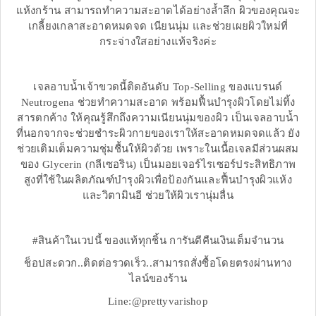
แห้งกร้าน สามารถทำความสะอาดได้อย่างล้ำลึก ผิวของคุณจะ
เกลี้ยงเกลาสะอาดหมดจด เนียนนุ่ม และช่วยเผยผิวใหม่ที่
กระจ่างใสอย่างแท้จริงค่ะ
เจลอาบน้ำเจ้าขวดนี้ติดอันดับ Top-Selling ของแบรนด์
Neutrogena ช่วยทำความสะอาด พร้อมฟื้นบำรุงผิวโดยไม่ทิ้ง
สารตกค้าง ให้คุณรู้สึกถึงความเนียนนุ่มของผิว เป็นเจลอาบน้ำ
ที่นอกจากจะช่วยชำระผิวกายของเราให้สะอาดหมดจดแล้ว ยัง
ช่วยเติมเต็มความชุ่มชื้นให้ผิวด้วย เพราะในเนื้อเจลมีส่วนผสม
ของ Glycerin (กลีเซอริน) เป็นมอยเจอร์ไรเซอร์ประสิทธิภาพ
สูงที่ใช้ในผลิตภัณฑ์บำรุงผิวเพื่อป้องกันและฟื้นบำรุงผิวแห้ง
และวิตามินอี ช่วยให้ผิวเรานุ่มลื่น
#สินค้าในเวปนี้ ของแท้ทุกชิ้น การันตีคืนเงินเต็มจำนวน
ช็อปสะดวก..ติดต่อรวดเร็ว..สามารถสั่งซื้อโดยตรงผ่านทาง
ไลน์ของร้าน
Line:@prettyvarishop