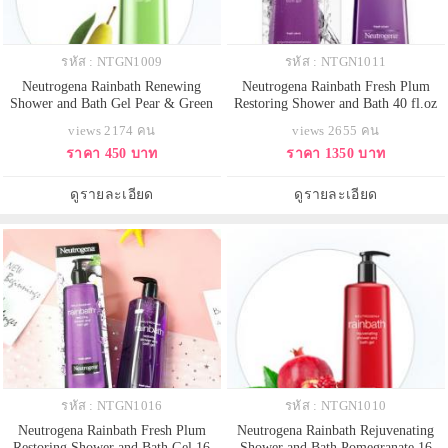
รหัส : NTGN1009
รหัส : NTGN1011
Neutrogena Rainbath Renewing
Neutrogena Rainbath Fresh Plum
Shower and Bath Gel Pear & Green
Restoring Shower and Bath 40 fl.oz
Tea 16 fl.oz (463ml.) สีเขียว นูโทรจี
(1182ml.) สีม่วง นูโทรจีน่า เร
views 2174 คน
views 2655 คน
น่า เรนบาร์ธ เจลอาบน้ำกลิ่นใหม่
นบาร์ธ เจลอาบน้ำกลิ่นหอมสดชื่น
ราคา 450 บาท
ราคา 1350 บาท
กลิ่นลูกแพร์+ชาเขียว ให้กลิ่นหอม
จากผลพลัมผสมกลิ่นดอกไม้อ่อนๆ
สดชื่นของผลไม้ และพืชสมุนไพร
หอมมากค่ะ ช่วยให้คุณสดชื่นมีชีวิต
นานาชนิด ทำความสะอาดผิวได้
ชีวาหลังการอาบน้ำ ฟื้นบำรุงผิวใหม่
ดูรายละเอียด
ดูรายละเอียด
อย่างล้ำลึก โดยปราศจ
ทำความสะอาดผิวได้อย่า
รหัส : NTGN1016
รหัส : NTGN1010
Neutrogena Rainbath Fresh Plum
Neutrogena Rainbath Rejuvenating
Restoring Shower and Bath Gel 16
Shower and Bath Pomegranate 16