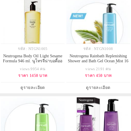
รหัส : NTGN1005
รหัส : NTGN1008
Neutrogena Body Oil Light Sesame
Neutrogena Rainbath Replenishing
Formula 946 ml. นูโทรจีน่าบอดี้ออ
Shower and Bath Gel Ocean Mist 16
ยล์ นำเข้าจากอเมริกา ออยทาผิว
fl.oz (463ml.) สีฟ้า เจลอาบน้ำนูโทร
views 9954 คน
views 2191 คน
สำหรับผู้ที่มีผิวแห้งกร้าน ไม่เหนียว
จีน่า เรนบาร์ธ เจลอาบน้ำกลิ่นหอม
ราคา 1450 บาท
ราคา 450 บาท
เหนอะหนะ แต่คงความชุ่มชื่นได้
สดชื่นกลิ่นไอทะเล ทำความสะอาด
ยาวนาน มีส่วนผสมของน้ำมันงา
ผิวโดยไม่มีสิ่งตกค้าง ให้ผิวเนียนนุ่ม
อุดมไปด้วยวิตามินอี ช่วยทำให้ผิว
ชุ่มชื่น ไม่แห้งกร้าน สามารถ
ดูรายละเอียด
ดูรายละเอียด
เต่งตึง นุ่มเนียน กระชับ
ทำความสะอาดได้อ