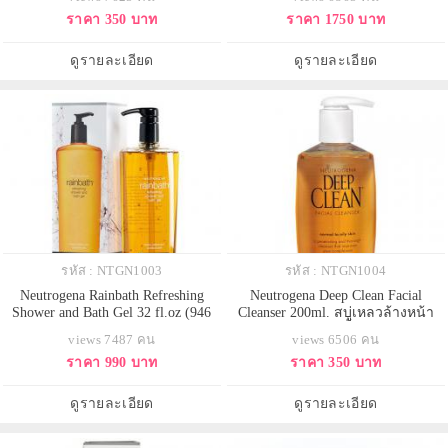
เจลล้างหน้าสูตรปราศจากน้ำหอม
Formula ผิวนุ่มชุ่มชื้น เนียนนุ่มน่า
ราคา 350 บาท
ราคา 1750 บาท
สำหรับสาวๆผิวแพ้ง่าย ล้างหน้าได้
สัมผัส สัมผัสได้ถึงความแตกต่าง จาก
สะอาดหมดจด ไม่แห้งตึง ใหม่แท้
ส่วนผสมของโลชั่นและน้ำมันงา
100% ส่งตรงจาก USA
สูตรพิเศษจาก Neutrogena โลชั่นเนื้อ
ดูรายละเอียด
ดูรายละเอียด
บางเบา หอมอ่อนๆ ซึมเข้
รหัส : NTGN1003
รหัส : NTGN1004
Neutrogena Rainbath Refreshing
Neutrogena Deep Clean Facial
Shower and Bath Gel 32 fl.oz (946
Cleanser 200ml. สบู่เหลวล้างหน้า
ml.) นูโทรจีน่า เรนบาร์ธ เจลอาบ
ทำความสะอาดได้ล้ำลึก สำหรับผิว
views 7487 คน
views 6506 คน
น้ำ ที่สามารถทำความสะอาดได้
ธรรมดาถึงผิวมัน ด้วยสูตรพิเศษ
ราคา 990 บาท
ราคา 350 บาท
อย่างล้ำลึก โดยปราศจากสิ่งตกค้าง
BHA ที่ช่วยขจัดสิ่งสกปรกความมัน
ผิวของคุณจะเกลี้ยงเกลา สะอาด
และเครื่องสำอางได้อย่างหมดจด ให้
หมดจด เนียนนุ่ม และช่วยเผยผิวใหม่
คุณพร้อมเผยผิวหน้าใหม่ที่สดใส
ดูรายละเอียด
ดูรายละเอียด
ที่กระจ่างใสอย่างแท้จริงค
เปล่งปลั่ง อ่อนเยาว์กว่าที่เคย