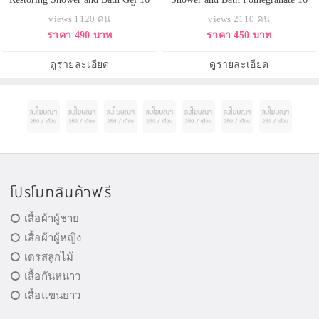
fl.oz (473ml.) สีม่วง เจลอาบน้ำ นู
fl.oz (463ml.) สีแดง นูโทรจีน่า เร
views 1120 คน
views 2110 คน
โทรจีน่า เรนบาร์ธนำเข้าจาก
นบาร์ธ เจลอาบน้ำกลิ่นหอมสดชื่น
ราคา 490 บาท
ราคา 450 บาท
อเมริกา สูตรสีม่วง กลิ่นหอมสดชื่น
จากทับทิม ช่วยให้คุณสดชื่นมีชีวิต
จากผลพลัมผสมกลิ่นดอกไม้อ่อนๆ หอ
ชีวาหลังการอาบน้ำ ทำความสะอาด
มมากๆค่ะ ช่วยให้คุณสดชื่นมีชีวิต
ผิวได้อย่างล้ำลึก โดยปราศจากสิ่ง
ดูรายละเอียด
ดูรายละเอียด
ชีวาหลังการอาบน้ำทำความสะอาด
ตกค้าง ผิวของคุณจะเกล
ผิวกายจ
โปรโมทสินค้าฟรี
เสื้อผ้าผู้ชาย
เสื้อผ้าผู้หญิง
เดรสลูกไม้
เสื้อกันหนาว
เสื้อแขนยาว