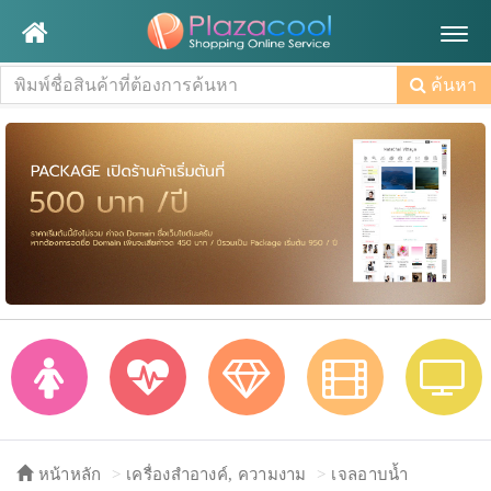
Togg
navig
ค้นหา
หน้าหลัก
เครื่องสำอางค์, ความงาม
เจลอาบน้ำ