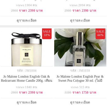
สุดโรแมนติก กลิ่นดอกพิโอนี่ ดอกไม้
หอมโจ มาโลน สุดโรแมนติก ณ
views 1904 คน
views 2094 คน
ที่เปี่ยมไปด้วยค่านิยมที่งดงาม
Covent Garden แห่งลอนดอนในยาม
2900
ราคา 2390 บาท
2900
ราคา 2390 บาท
บอบบางน่าทนุถนอม การหยอกเย้าที่
เช้า กลิ่นหอมของ nectarine ผลสุก
แสนขี้เล่นกับกลิ่นหอมแรกที่ได้จาก
ใหม่ ร่วมด้วย peach และ cassis ที่
การกัดผลแอปเปิ้ลสีแดง ติดตรึงใน
แข่งขันกันเย้ายวน ชวนให้ลิ้มลอง
ดูรายละเอียด
ดูรายละเอียด
หัวใจราวกับดอกมะ
คลอเคล้ามากับดอกไม้แ
SALE
SALE
18%
44%
รหัส : JM1004
รหัส : JM1038
Jo Malone London English Oak &
Jo Malone London English Pear &
Redcurrant Home Candle 200g. เทียน
Sweet Pea Cologne 30 ml. (ไม่มี
หอมโจ มาโลน สุดโรแมนติก ผืนป่า
กล่อง) สัมผัสกลิ่นหอมใหม่ English
views 1840 คน
views 515 คน
ยามอรุณรุ่ง ผลเรดเคอร์แรนท์สดฉ่ำ
Pear & Sweet Pea กลิ่นหอมที่มอบ
2900
ราคา 2390 บาท
3100
ราคา 1750 บาท
ส้มแมนดารินอันน่าลิ้มลอง กลิ่น
จินตนาการ ถึงสวนผลไม้ภายใต้
กุหลาบหอมละมุน ผสานความนุ่ม
แสงแดดอันอบอุ่นที่ปลุกชีวิตชีวาของ
นวลของไวท์มัสก์ อบอวลด้วยกลิ่นไม้
ฤดูใบไม้ผลิให้ตื่นขึ้น เมื่อลูกแพร์สี
ดูรายละเอียด
ดูรายละเอียด
โอ๊กที่ผ่านการคั่ว มอ
เขียวน่าลิ้มลองปรากฏข