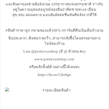
และหินผาของชายฝั่งอังกฤษ บรรยากาศแห่งธรรมชาติ ราวกับ
อยู่ในความอุดมสมบูรณ์ของผืนป่าติดชายทะเล เปี่ยม
สุข สงบ ผ่อนคลาย มอบสัมผัสสดชื่นทันทีหลังจากที่ใช้
#สินค้าราคาถูก #ขายของแท้100% #การันตีคืนเงินเต็มจำนวน
ช็อปสะดวก..ติดต่อรวดเร็ว..สามารถสั่งซื้อโดยตรงผ่านทาง
ไลน์ของร้าน
Line:@prettyvarishop (มี @ ด้วยนะคะ)
www.prettyvarishop.com
หรือคลิกลิ้งค์ด้านล่างนี้ได้เลยค่ะ
https://lin.ee/ClIn9gn