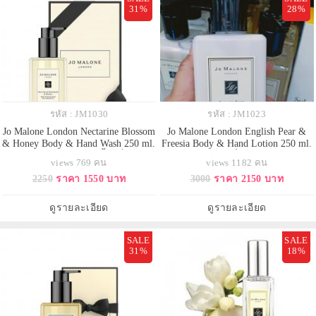
31%
28%
รหัส : JM1030
รหัส : JM1023
Jo Malone London Nectarine Blossom
Jo Malone London English Pear &
& Honey Body & Hand Wash 250 ml.
Freesia Body & Hand Lotion 250 ml.
(พร้อมกล่อง) เจลอาบน้ำ เพื่อมอบ
(พร้อมกล่อง) โลชั่นสัมผัสความหอม
views 769 คน
views 1182 คน
สัมผัสสดชื่นหลังการใช้ พร้อมคุณค่า
เมื่อถึงฤดูใบไม้เปลี่ยนสี กับกลิ่นหอม
2250
ราคา 1550 บาท
3000
ราคา 2150 บาท
ในการบำรุงดูแลผิวให้นุ่มนวลที่มา
หวานของลูกแพร์ห้อมล้อมด้วยช่อ
พร้อมกลิ่นหอมอ่อน ๆ สำหรับผู้หญิง
ดอกฟรีเซียสีขาว ผสานกลิ่นหอม
ร่วมสมัย หวานฉ่ำ ร่าเริง สดชื่น ฉีด
แสนอร่อยของพลัมสุดเย้ายวน ปิด
ดูรายละเอียด
ดูรายละเอียด
เช้าอยู่ยันเย็
ท้ายด้วยกลิ่นเนื้อไม้อันล
SALE
SALE
31%
18%