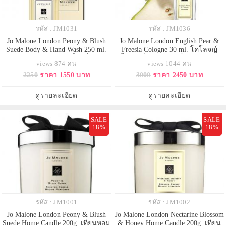
รหัส : JM1031
รหัส : JM1036
Jo Malone London Peony & Blush
Jo Malone London English Pear &
Suede Body & Hand Wash 250 ml.
Freesia Cologne 30 ml. โคโลจญ์
(พร้อมกล่อง) เจลอาบน้ำ เพื่อมอบ
น้ำหอมที่เรียกได้ว่าเป็นซิกเนเจอร์
views 874 คน
views 1044 คน
สัมผัสสดชื่นหลังการใช้ กลิ่นหอม
ของแบรนด์ ด้วยโทนกลิ่นฟรุ๊ตตี้ฟล
2250
ราคา 1550 บาท
3000
ราคา 2450 บาท
ละมุนสดชื่นไปด้วยกลิ่นดอกพีโอนี่
อรัลเบาๆ ที่แฝงไว้ด้วยความมีระดับ
กลิ่นหอมตะกูลฟลอรอล หัวใจสำคัญ
และซุกซน ทำให้มันสามารถแมชต์
แห่งเสน่ห์ พิโอนี่ ดอกไม้ที่เปี่ยมไป
เข้าได้กับหลายๆ ลุคและหลายๆ
ดูรายละเอียด
ดูรายละเอียด
ด้วยค่านิยมที่งดงาม บอบบ
โอกาส
SALE
SALE
18%
18%
รหัส : JM1001
รหัส : JM1002
Jo Malone London Peony & Blush
Jo Malone London Nectarine Blossom
Suede Home Candle 200g. เทียนหอม
& Honey Home Candle 200g. เทียน