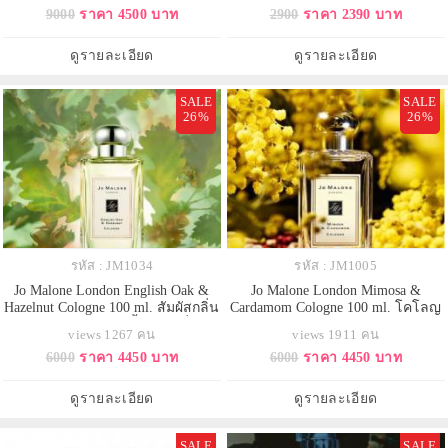
9000
ราคา 4500 บาท
2900
ราคา 2390 บาท
ล่าสุด กลิ่นหอมแนวฟลอรัลวู้ดดี้
แห่งความสดใหม่ของลูกแพร์ที่
เป็นกลิ่นที่หอมมากกกก สดชื่นสุดๆ
ห้อมล้อมด้วยช่อดอกไม้ฟรีเซียสีขาว
ฉีดแล้วรู้สึกสวย หวาน ขี้เล่นหน่อยๆ
กลิ่นกรุ่นหลอมรวมกับความนุ่มนวล
ดูรายละเอียด
ดูรายละเอียด
หอมสวยดูแพง หอม
ในแบบของ amber, patchouli แ
SALE
SALE
26%
26%
รหัส : JM1034
รหัส : JM1005
Jo Malone London English Oak &
Jo Malone London Mimosa &
Hazelnut Cologne 100 ml. สัมผัสกลิ่น
Cardamom Cologne 100 ml. โคโลญ
หอมใหม่ โคโลญจน์น้ำหอมกลิ่นไม้
จน์ แนวฟลอรัลแบบโอเรียนทอล
views 1267 คน
views 1911 คน
หอม ที่มอบกลิ่นหอมธรรมชาติ เขียว
หอมอบอุ่นเย้ายวน ความหอมที่ได้มา
6000
ราคา 4450 บาท
6000
ราคา 4450 บาท
สดชื่นเย็นๆ อบอุ่นกรุ่นๆ และดึงดูด
จากดอกไม้ประเภท Orange Blossom,
ใจ แนวกลิ่น Woody Spicy ตัวแทน
Jasmine และ Rose ความสดชื่นของ
กลิ่นหอมแห่งผืนป่า ที่มีความสุขุม
ธรรมชาติบวกกับฟลอรัสและความ
ดูรายละเอียด
ดูรายละเอียด
อบอุ่นนุ่มนวล ไม่บ่อยนัก
หอมอบอวลแบบพาวเดอร์ที่ให้กลิ่น
หอมติ
SALE
SALE