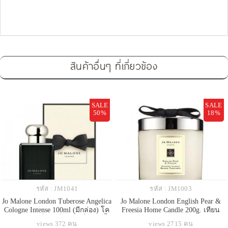
สินค้าอื่นๆ ที่เกี่ยวข้อง
SALE
SALE
50%
18%
รหัส : JM1041
รหัส : JM1003
Jo Malone London Tuberose Angelica
Jo Malone London English Pear &
Cologne Intense 100ml (มีกล่อง) โค
Freesia Home Candle 200g. เทียน
โลญจน์ยูนิเซ็กส์ เป็นกลิ่นที่ใช้ได้ทั้ง
หอมโจ มาโลน สุดโรแมนติก
views 372 คน
views 2715 คน
ชายและหญิง ขวดดำสุดหรู รุ่นใหม่
ทำนองแห่งฤดูใบไม้เปลี่ยนสี สัมผัส