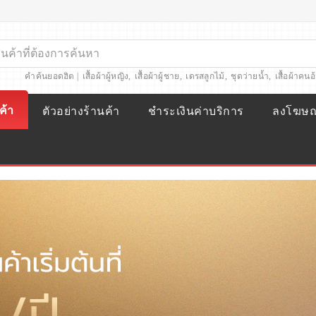
คำค้นยอดฮิต |
เสื้อผ้าผู้หญิง
,
เสื้อผ้าผู้ชาย
,
เดรสลูกไม้
,
ชุดว่ายน้ำ
,
เสื้อผ้าคนอ
ค้า
ตัวอย่างร้านค้า
ชำระเงินค่าบริการ
ลงโฆษ