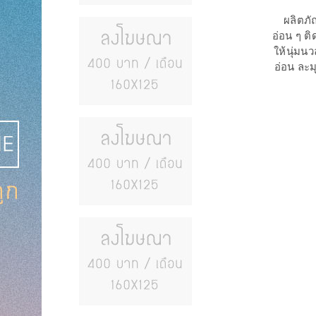
ผลิตภั
อ่อน ๆ ต
ให้นุ่มน
อ่อน ละม