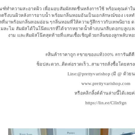
ณฑ์ทำความสะอาดผิว เพื่อมอบสัมผัสสดชื่นหลังการใช้ พร้อมคุณค่าใน
ิดตรึงบนผิวหลังการอาบน้ำ พร้อมกลิ่นหอมอันเป็นเอกลักษณ์ของ เจล
วลที่มาพร้อมกลิ่นหอมอ่อน ๆกลิ่นหอมที่ให้ความรู้สึกราวกับเทพนิยาย ด
ุมละไม สัมผัสได้ในโน๊ตแรกที่ได้จากหยาดน้ำค้างบนกลีบดอกบลูเบลล์ เ
งาม และสัมผัสโน๊ตสุดท้ายที่แสนเชื้อเชิญด้วยกลิ่นของลูกพลับหอ
#สินค้าราคาถูก #ขายของแท้100% #การันตีค
ช็อปสะดวก..ติดต่อรวดเร็ว..สามารถสั่งซื้อโดยตร
Line:@prettyvarishop (มี @ ด้วย
www.prettyvarishop.com
หรือคลิกลิ้งค์ด้านล่างนี้ได้เลยค
https://lin.ee/ClIn9gn