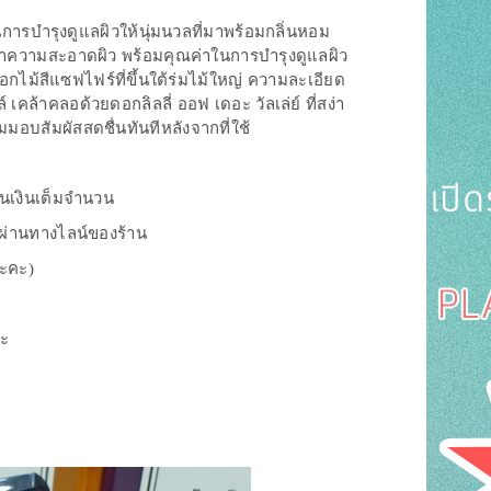
การบำรุงดูแลผิวให้นุ่มนวลที่มาพร้อมกลิ่นหอม
ทำความสะอาดผิว พร้อมคุณค่าในการบำรุงดูแลผิว
อกไม้สีแซฟไฟร์ที่ขึ้นใต้ร่มไม้ใหญ่ ความละเอียด
คล้าคลอด้วยดอกลิลลี่ ออฟ เดอะ วัลเล่ย์ ที่สง่า
มมอบสัมผัสสดชื่นทันทีหลังจากที่ใช้
ืนเงินเต็มจำนวน
งผ่านทางไลน์ของร้าน
นะคะ)
่ะ