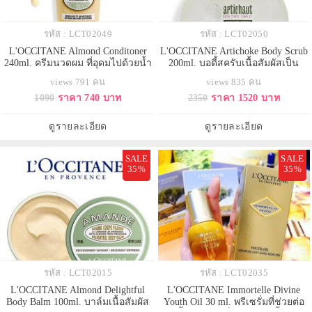
รหัส : LCT02049
รหัส : LCT02050
L'OCCITANE Almond Conditoner
L'OCCITANE Artichoke Body Scrub
240ml. ครีมนวดผม ที่อุดมไปด้วยน้ำ
200ml. บอดี้สครับเนื้อสัมผัสเป็น
มันอัลมอนด์จากโพรวองซ์ มอบ
เอกลักษณ์ ผลัดเซลล์ผิว และขจัด
views 791 คน
views 835 คน
สัมผัสที่นุ่มขึ้นของเส้นผม และลด
เซลล์ผิวที่เสื่อมสภาพ ช่วยลดเซลล์
1090
ราคา 740 บาท
2350
ราคา 1520 บาท
การพันกัน คงกลิ่นหอมนุ่มนวลอย่าง
ลูไลท์โดย 97% ของผู้ใช้รู้สึกว่าผิวแล
ละเอียดอ่อนบนเส้นผมของคุณด้วย
ดูเรียบเนียนขึ้น เมื่อใช้อย่างต่อเนื่อง
กลิ่นอัลมอนด์ สดชื่นด้วยกลิ่นเบอกา
ดูรายละเอียด
ดูรายละเอียด
มอท แนะนำให้ใช้ควบคู่กับ Almond
Sha
SALE
SALE
35%
35%
รหัส : LCT02015
รหัส : LCT02035
L'OCCITANE Almond Delightful
L'OCCITANE Immortelle Divine
Body Balm 100ml. บาล์มเนื้อสัมผัส
Youth Oil 30 ml. พรีเซรั่มที่ช่วยต่อ