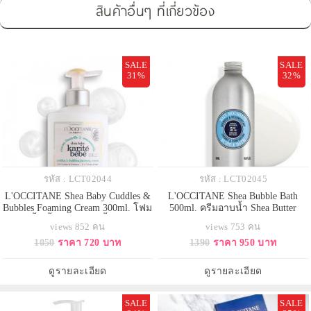
สินค้าอื่นๆ ที่เกี่ยวข้อง
SALE
SALE
31%
32%
รหัส : LCT02044
รหัส : LCT02045
L'OCCITANE Shea Baby Cuddles &
L'OCCITANE Shea Bubble Bath
Bubbles Foaming Cream 300ml. โฟม
500ml. ครีมอาบน้ำ Shea Butter
อาบน้ำเนื้อครีมนุ่มๆ เนื้อครีมจะ
Bubble Bath อัดแน่นด้วยคุณค่าจาก
views 852 คน
views 753 คน
กลายเป็นฟองโฟมหนานุ่มที่อ่อนโยน
เชีย บัตเตอร์ 5% Shea Extract ช่วย
1050
ราคา 720 บาท
1390
ราคา 950 บาท
ต่อผิวหนัง เส้นผม และหนังศีรษะ
มอบความชุ่มชื้นแก่ผิว และปกป้อง
ของลูกน้อย ไม่ระคายเคืองต่อดวงตา
ผิวจากความแห้งกร้านเนื้อสัมผัสหอม
มีส่วนผสมของสารสกัดจาก
หวานของครีมอาบน้ำจะแปรเปลี่ยน
ดูรายละเอียด
ดูรายละเอียด
ธรรมชาติ ได้แก่ เชีย บัตเตอร์ และ
เป็นโฟมหนานุ่มเมื่อสัมผัสกับน้ำ ช
กล
SALE
SALE