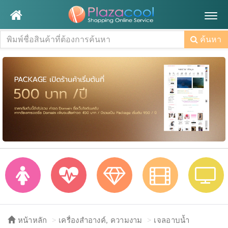
Togg
navig
ค้นหา
หน้าหลัก
เครื่องสำอางค์, ความงาม
เจลอาบน้ำ