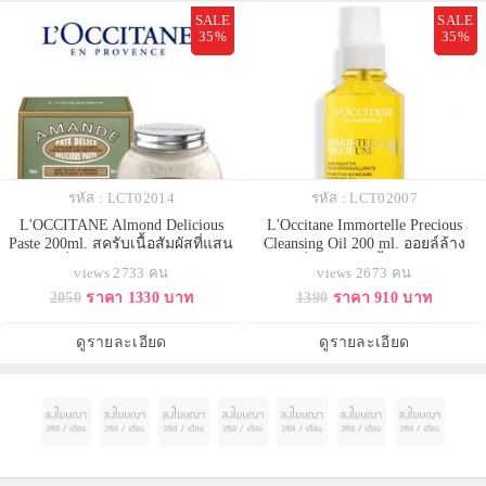
SALE
SALE
35%
35%
รหัส : LCT02014
รหัส : LCT02007
L'OCCITANE Almond Delicious
L'Occitane Immortelle Precious
Paste 200ml. สครับเนื้อสัมผัสที่แสน
Cleansing Oil 200 ml. ออยล์ล้าง
เข้มข้น ที่ผสมผสานระหว่างอัลมอน
เครื่องสำอางเนื้อบางเบา
views 2733 คน
views 2673 คน
ด์บัทเตอร์ และอัลมอนด์ออยล์ รวมถึง
ประสิทธิภาพดีเยี่ยม ทำความสะอาด
2050
ราคา 1330 บาท
1390
ราคา 910 บาท
เมล็ด และเปลือกอัลมอนด์บด
ทั้งเมคอัพกันน้ำ และสิ่งสกปรกได้
ละเอียดกับเกล็ดน้ำตาล ที่ช่วยผลัด
อย่างล้ำลึกหมดจด พร้อมปรับให้ผิว
เซลล์ผิวอย่างอ่อนโยนพร้อมรับการ
เรียบเนียนและกระชับขั้น อ่อนโยน
ดูรายละเอียด
ดูรายละเอียด
บำรุงอย่างเต็มประสิทธิภ
แม้กับรอบดวงตาและริมฝีปาก อุดม
ด้วยคุณค่