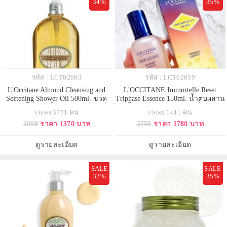
34%
35%
รหัส : LCT02003
รหัส : LCT02039
L'Occitane Almond Cleansing and
L'OCCITANE Immortelle Reset
Softening Shower Oil 500ml. ขวด
Triphase Essence 150ml. น้ำตบผสาน
ใหญ่หัวปั๊ม เจลเนื้อออยล์จะกลายเป็น
3 เนื้อสัมผัสในขวดเดียว เพิ่มความ
views 3751 คน
views 1411 คน
ครีมน้ำนมละเอียดอ่อน ด้วยส่วนผสม
ชุ่มชื้น นุ่มลื่น ปรับให้ผิวดูเด็กลง เพิ่ม
2090
ราคา 1370 บาท
2750
ราคา 1780 บาท
ของ Almond เข้าบำรุงผิวให้นุ่ม
ความสมดุลให้ผิวและไมโครไบโอม
ละเอียดจนรู้สึกได้ เรียบลื่น ชุ่มชื้น
มีกลุ่มสารสำคัญช่วยปลอบประโลม
กลับสมดุลให้ผิว กลิ่นละมุน สะอาด
ผิว เพิ่มความรื่นรมย์ในการบำรุงผิวที่
ดูรายละเอียด
ดูรายละเอียด
ไม่แห้งตึง และยังสาม
มีประสิทธิภาพสูง พ
SALE
SALE
32%
35%