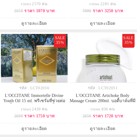
เข้มข้น แต่ซึมซาบเข้าสู่ผิวอย่าง
ต้านริ้วรอย จากล็อกซิทาน เนื้อออยล์
views 2570 คน
views 2281 คน
ง่ายดาย มอบความชุ่มชื้น ปกป้องผิว
แสนละเอียด ซึมซาบอย่างรวดเร็ว
1650
ราคา 1070 บาท
5000
ราคา 3250 บาท
จากความแห้งกร้าน ผิวเนียนนุ่ม
ช่วยให้ผิวแลดูเอิบอิ่ม มีออร่า และ
และกระชับขึ้น พร้อมด้วยกลิ่นหอ
เปล่งประกายความอ่อนเยาว์.
มอ่อนๆ ผ่อนคลาย
ดูรายละเอียด
ดูรายละเอียด
SALE
SALE
35%
35%
รหัส : LCT02036
รหัส : LCT02051
L'OCCITANE Immortelle Divine
L'OCCITANE Artichoke Body
Youth Oil 15 ml. พรีเซรั่มที่ช่วยต่อ
Massage Cream 200ml. บอดี้บาล์มที่มี
ต้านริ้วรอย จากล็อกซิทาน เนื้อออยล์
ส่วนผสมจากธรรมชาติสูงสุดถึง 95%
views 2439 คน
views 836 คน
แสนละเอียด ซึมซาบอย่างรวดเร็ว
ช่วยส่งเสริมระบบหมุนเวียนเลือด
2690
ราคา 1750 บาท
2650
ราคา 1720 บาท
ช่วยให้ผิวแลดูเอิบอิ่ม มีออร่า และ
ของเสีย และน้ำเหลือง ปรับผิวให้
เปล่งประกายความอ่อนเยาว์.
กระชับขึ้นเมื่อใช้อย่างต่อเนื่องช่วย
ลดเซลลูไลท์ ให้ผิวดูเรียบเนียนขึ้น
ดูรายละเอียด
ดูรายละเอียด