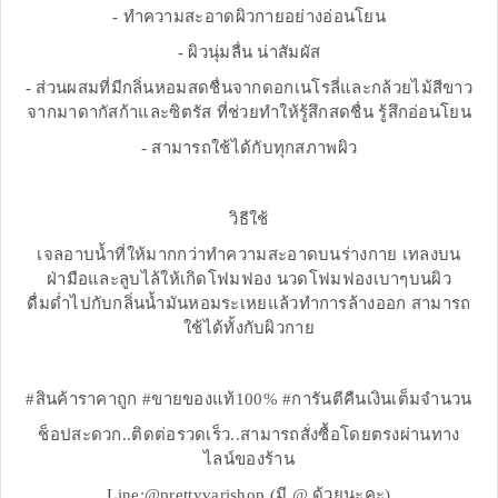
- ทำความสะอาดผิวกายอย่างอ่อนโยน
- ผิวนุ่มลื่น น่าสัมผัส
- ส่วนผสมที่มีกลิ่นหอมสดชื่นจากดอกเนโรลี่และกล้วยไม้สีขาว
จากมาดากัสก้าและซิตรัส ที่ช่วยทำให้รู้สึกสดชื่น รู้สึกอ่อนโยน
- สามารถใช้ได้กับทุกสภาพผิว
วิธีใช้
เจลอาบน้ำที่ให้มากกว่าทำความสะอาดบนร่างกาย เทลงบน
ฝ่ามือและลูบไล้ให้เกิดโฟมฟอง นวดโฟมฟองเบาๆบนผิว
ดื่มด่ำไปกับกลิ่นน้ำมันหอมระเหยแล้วทำการล้างออก สามารถ
ใช้ได้ทั้งกับผิวกาย
#สินค้าราคาถูก #ขายของแท้100% #การันตีคืนเงินเต็มจำนวน
ช็อปสะดวก..ติดต่อรวดเร็ว..สามารถสั่งซื้อโดยตรงผ่านทาง
ไลน์ของร้าน
Line:@prettyvarishop (มี @ ด้วยนะคะ)