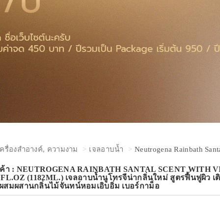
เครื่องสำอางค์, ความงาม
เจลอาบน้ำ
Neutrogena Rainbath Santa
สินค้า : NEUTROGENA RAINBATH SANTAL SCENT WITH
OZ (1182ML.) เจลอาบน้ำนูโทรจีน่ากลิ่นใหม่ สูตรฟื้นฟูผิว เติมวิต
้ผสมผสานกลิ่นไม้จันทน์หอมเอิบอิ่ม เบอร์กาม็อ