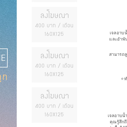
เจลอาบน้
และอำพัน
สามารถลู
⭐ท
เจลอาบน้ำ
คุณรู้สึ