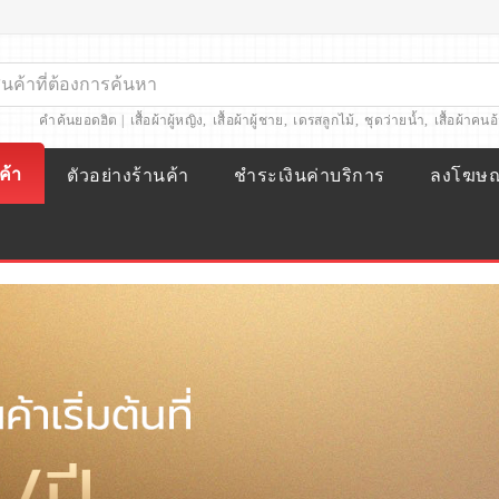
คำค้นยอดฮิต |
เสื้อผ้าผู้หญิง
,
เสื้อผ้าผู้ชาย
,
เดรสลูกไม้
,
ชุดว่ายน้ำ
,
เสื้อผ้าคนอ
ค้า
ตัวอย่างร้านค้า
ชำระเงินค่าบริการ
ลงโฆษ