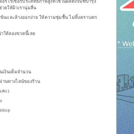
เจอร์ไรเซอร์ประสิทธิภาพสูงที่ใช้ในผลิตภัณฑ์บำรุง
่วยให้ผิวเรานุ่มลื่น
้นและล้างออกง่าย ให้ความชุ่มชื้น ไม่ทิ้งคราบตก
ำให้ลองขวดนี้เลย
ืนเงินเต็มจำนวน
งผ่านทางไลน์ของร้าน
นะคะ)
่ะ
rishop