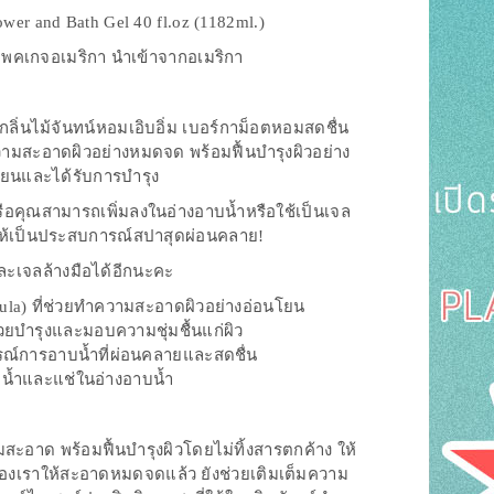
ower and Bath Gel 40 fl.oz (1182ml.)
#แพคเกจอเมริกา นำเข้าจากอเมริกา
กลิ่นไม้จันทน์หอมเอิบอิ่ม เบอร์กาม็อตหอมสดชื่น
วามสะอาดผิวอย่างหมดจด พร้อมฟื้นบำรุงผิวอย่าง
นียนและได้รับการบำรุง
รือคุณสามารถเพิ่มลงในอ่างอาบน้ำหรือใช้เป็นเจล
ให้เป็นประสบการณ์สปาสุดผ่อนคลาย!
ละเจลล้างมือได้อีกนะคะ
ula) ที่ช่วยทำความสะอาดผิวอย่างอ่อนโยน
ช่วยบำรุงและมอบความชุ่มชื้นแก่ผิว
ารณ์การอาบน้ำที่ผ่อนคลายและสดชื่น
บน้ำและแช่ในอ่างอาบน้ำ
สะอาด พร้อมฟื้นบำรุงผิวโดยไม่ทิ้งสารตกค้าง ให้
ยของเราให้สะอาดหมดจดแล้ว ยังช่วยเติมเต็มความ