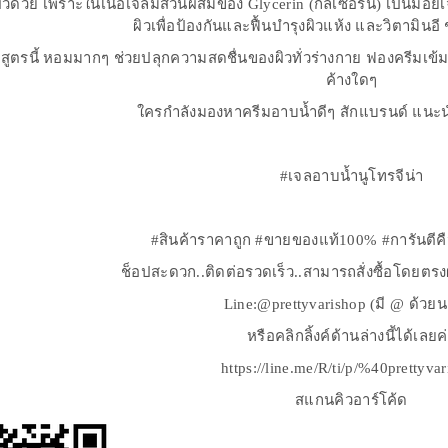
ห้ผิวด้วย เพราะในเนื้อเจลมีส่วนผสมของ Glycerin (กลีเซอริน) เป็นมอย
ผิวเพื่อป้องกันและฟื้นบำรุงผิวแห้ง และวิตามินอี ช
สูตรนี้ หอมมากๆ ช่วยปลุกความสดชื่นของผิวทั่วร่างกาย ฟองครีมเข้มข
ค้างใดๆ
ใครกำลังมองหาครีมอาบน้ำดีๆ สักแบรนด์ แนะน
#เจลอาบน้ำนูโทรจีน่า
#สินค้าราคาถูก #ขายของแท้100% #การันตีค
ช็อปสะดวก..ติดต่อรวดเร็ว..สามารถสั่งซื้อโดยตร
Line:@prettyvarishop (มี @ ด้วย
หรือคลิกลิ้งค์ด้านล่างนี้ได้เลยค
https://line.me/R/ti/p/%40prettyva
สแกนคิวอาร์โค้ด