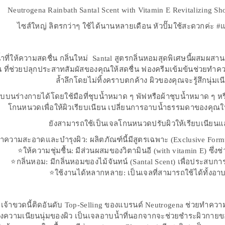
Neutrogena Rainbath Santal Scent with Vitamin E Revitalizing Sh
ไซส์ใหญ่ ลิตรกว่าๆ ใช้ได้นานหลายเดือน หัวปั๊มใช้สะดวกค่ะ 
ำที่ให้ความสดชื่น กลิ่นใหม่ Santal สูตรกลิ่นหอมสุดพิเศษนี้ผสมผสาน
 ที่ช่วยปลุกประสาทสัมผัสของคุณให้สดชื่น ฟองครีมเข้มข้นช่วยทำค
ล้ำลึกโดยไม่ทิ้งคราบตกค้าง ผิวของคุณจะรู้สึกนุ่มเ
บบนร่างกายได้โดยใช้มือที่ชุบน้ำหมาด ๆ พัฟหรือผ้าชุบน้ำหมาด ๆ ห
โกนหนวดเพื่อให้ผิวเรียบเนียน เปลี่ยนการอาบน้ำธรรมดาของคุณ
ยังสามารถใช้เป็นเจลโกนหนวดปรับผิวให้เรียบเนียนแ
ำความสะอาดและบำรุงผิว: ผลิตภัณฑ์นี้มีสูตรเฉพาะ (Exclusive Form
⭐ให้ความชุ่มชื้น: มีส่วนผสมของวิตามินอี (with vitamin E) ซึ่ง
⭐กลิ่นหอม: มีกลิ่นหอมของไม้จันทน์ (Santal Scent) เพื่อประสบก
⭐ใช้งานได้หลากหลาย: เป็นเจลที่สามารถใช้ได้ทั้งอา
เจ้าขวดนี้ติดอันดับ Top-Selling ของแบรนด์ Neutrogena ช่วยทำความ
กถึงความเนียนนุ่มของผิว เป็นเจลอาบน้ำที่นอกจากจะช่วยชำระผิวกา