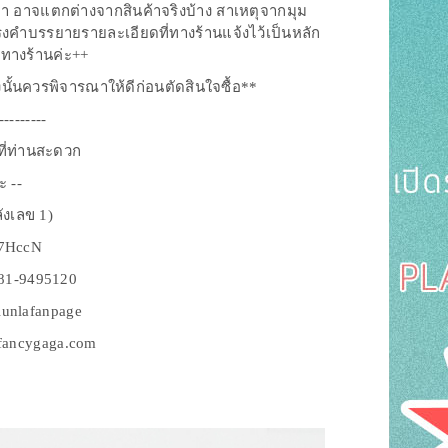
ค้า อาจแตกต่างจากสินค้าจริงบ้าง สาเหตุจากมุม
รงคำบรรยายรายละเอียดที่ทางร้านแจ้งไว้เป็นหลัก
มทางร้านค่ะ++
ังนั้นควรพิจารณาให้ดีก่อนตัดสินใจซื้อ**
---------
งที่ท่านสะดวก
ะ --
ังเลข 1)
q7HccN
081-9495120
lunlafanpage
w.fancygaga.com