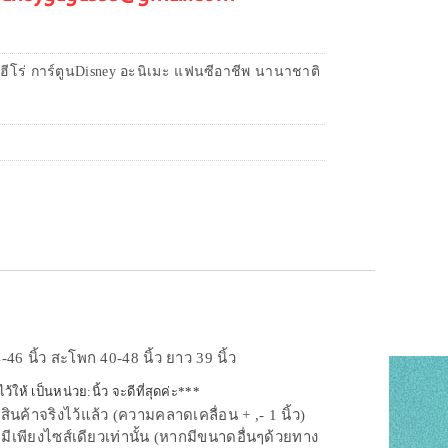
ฮีโร่ การ์ตูนDisney อะนิเมะ แฟนซีอาชีพ นานาชาติ
46 นิ้ว สะโพก 40-48 นิ้ว ยาว 39 นิ้ว
ห้ เป็นหน่วย:นิ้ว จะดีที่สุดค่ะ***
้าจริงไว้แล้ว (ความคลาดเคลื่อน + ,- 1 นิ้ว)
ีเพียงไซส์เดียวเท่านั้น (หากมีขนาดอื่นๆด้วยทาง