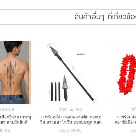
สินค้าอื่นๆ ที่เกี่ยวข้
c 18.8A/B
รหัส : ac 19.3
รหั
้เลือก2ลาย แทททู
++พร้อมส่ง++หอกพลาสติก หอกเด
++พร้อมส่
ทยๆ ลายสักยันต์
วิล อาวุธฮาโลวีน หอกยมฑูต หอก
คอ+ข้อมือ+ด
ปิศาจ หอกไกรทอง
 45 คน
views 38 คน
vi