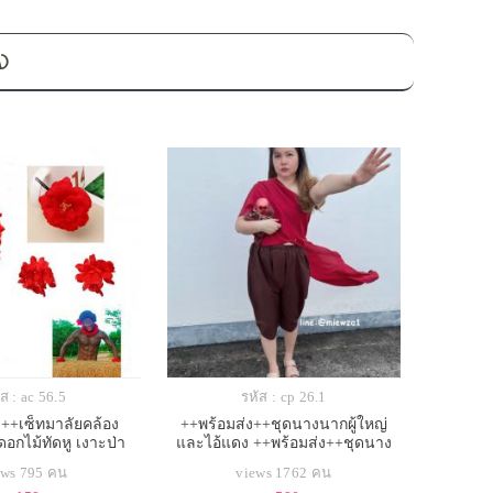
อง
ส : ac 56.5
รหัส : cp 26.1
ง++เซ็ทมาลัยคล้อง
++พร้อมส่ง++ชุดนางนากผู้ใหญ่
อกไม้ทัดหู เงาะป่า
และไอ้แดง ++พร้อมส่ง++ชุดนาง
นากผู้ใหญ่และไอ้แดง แม่นาก แม่
ews 795 คน
views 1762 คน
นาคพระโขนง แม่นากพระโขนง