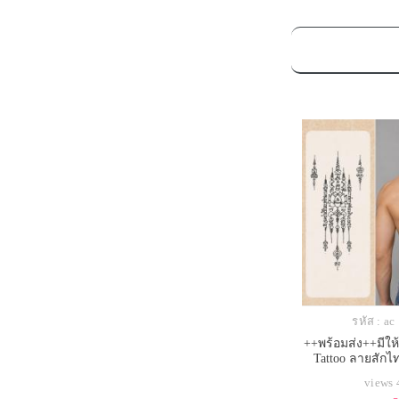
รหัส : a
++พร้อมส่ง++มีให
Tattoo ลายสักไ
views