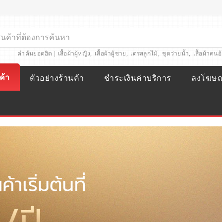
คำค้นยอดฮิต |
เสื้อผ้าผู้หญิง
,
เสื้อผ้าผู้ชาย
,
เดรสลูกไม้
,
ชุดว่ายน้ำ
,
เสื้อผ้าคนอ
ค้า
ตัวอย่างร้านค้า
ชำระเงินค่าบริการ
ลงโฆษ