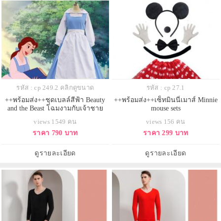
รหัส : cp 249.2 คลิกดูขนาด
รหัส : cp 27.1
++พร้อมส่ง++ชุดเบลล์สีฟ้า Beauty
++พร้อมส่ง++เซ็ทมินนี่เมาส์ Minnie
and the Beast โฉมงามกับเจ้าชาย
mouse sets
อสูร
views 1549 คน
views 156 คน
ราคา 790 บาท
ราคา 299 บาท
ดูรายละเอียด
ดูรายละเอียด