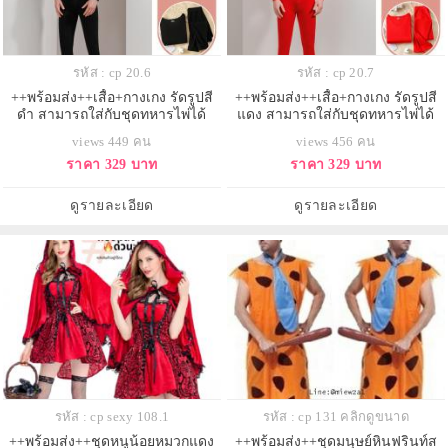
รหัส : cp 20.6
รหัส : cp 20.7
++พร้อมส่ง++เสื้อ+กางเกง รัดรูปสี
++พร้อมส่ง++เสื้อ+กางเกง รัดรูปสี
ดำ สามารถใส่กับชุดทหารไพ่ได้
แดง สามารถใส่กับชุดทหารไพ่ได้
views 449 คน
views 456 คน
ราคา 329 บาท
ราคา 329 บาท
ดูรายละเอียด
ดูรายละเอียด
รหัส : cp sexy 108.1
รหัส : cp 131 คลิกดูขนาด
++พร้อมส่ง++ชุดหนูน้อยหมวกแดง
++พร้อมส่ง++ชุดมนุษย์หินฟรินท์ส