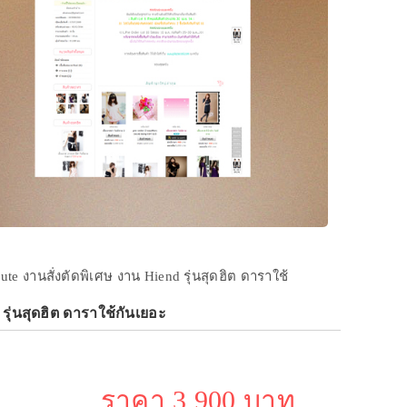
bute งานสั่งตัดพิเศษ งาน Hiend รุ่นสุดฮิต ดาราใช้
ุ่นสุดฮิต ดาราใช้กันเยอะ
ราคา 3,900 บาท