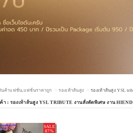
สินค้าแฟชั่น,แฟชั่นราคาถูก
รองเท้าส้นสูง
รองเท้าส้นสูง YSL tri
ค้า : รองเท้าส้นสูง YSL TRIBUTE งานสั่งตัดพิเศษ งาน HIEND ร
SALE
87%