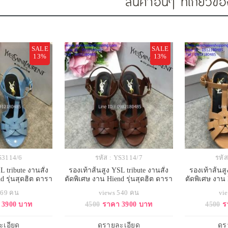
สินค้าอื่นๆ ที่เกี่ยวข้
SALE
SALE
13%
13%
YS3114/6
รหัส : YS3114/7
รหัส
L tribute งานสั่ง
รองเท้าส้นสูง YSL tribute งานสั่ง
รองเท้าส้นสู
d รุ่นสุดฮิต ดารา
ตัดพิเศษ งาน Hiend รุ่นสุดฮิต ดารา
ตัดพิเศษ งาน 
นเยอะ
ใช้กันเยอะ
ใ
469 คน
views 540 คน
vi
 3900 บาท
4500
ราคา 3900 บาท
4500
ร
ะเอียด
ดูรายละเอียด
ดู