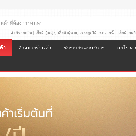
คำค้นยอดฮิต |
เสื้อผ้าผู้หญิง
,
เสื้อผ้าผู้ชาย
,
เดรสลูกไม้
,
ชุดว่ายน้ำ
,
เสื้อผ้าคนอ
ค้า
ตัวอย่างร้านค้า
ชำระเงินค่าบริการ
ลงโฆษ