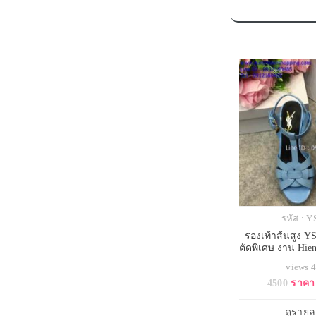
รหัส : 
รองเท้าส้นสูง YS
ตัดพิเศษ งาน Hien
ใช้กั
views 
4500
ราคา
ดูรายล