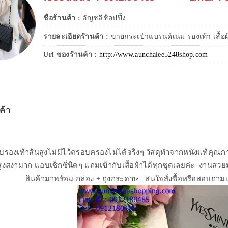
ชื่อร้านค้า :
อัญชลีช็อปปิ้ง
รายละเอียดร้านค้า :
ขายกระเป๋าแบรนด์เนม รองเท้า เสื้อผ
Url ของร้านค้า :
http://www.aunchalee5248shop.com
ค้า
บรองเท้าส้นสูงไม่มีไว้ครอบครองไม่ได้จริงๆ วัสดุทำจากหนังแท้คุณภา
ูงสง่ามาก แอบเซ็กซี่นิดๆ แถมเข้ากับเสื้อผ้าได้ทุกชุดเลยค่ะ งานสวยมา
สินค้ามาพร้อม กล่อง + ถุงกระดาษ สนใจสั่งซื้อหรือสอบถามเ