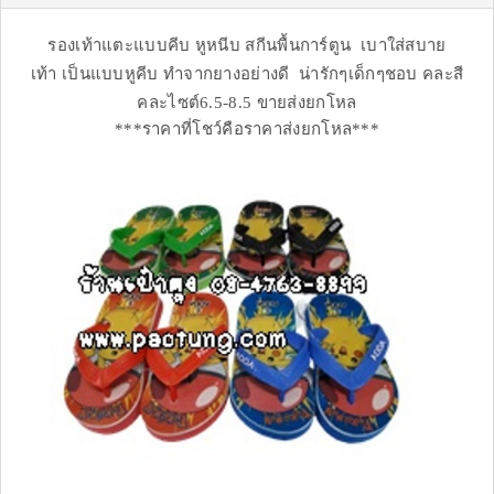
รองเท้าแตะแบบคีบ หูหนีบ สกีนพื้นการ์ตูน เบาใส่สบาย
เท้า เป็นแบบหูคีบ ทำจากยางอย่างดี น่ารักๆเด็กๆชอบ คละสี
คละไซต์6.5-8.5 ขายส่งยกโหล
***ราคาที่โชว์คือราคาส่งยกโหล***