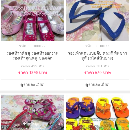
รหัส : CH00022
รหัส : CH0023
รองเท้าาคัชชู รองเท้าออกงาน
รองเท้าแตะแบบคีบ คละสี พื้นขาว
รองเท้าคุณหนู ของเด็ก
หูสี (สไตล์นันยาง)
views 499 คน
views 501 คน
ราคา 1890 บาท
ราคา 650 บาท
ดูรายละเอียด
ดูรายละเอียด