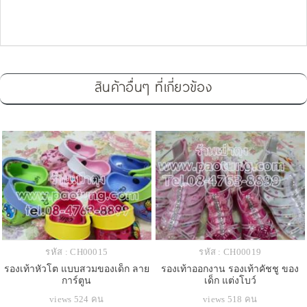
สินค้าอื่นๆ ที่เกี่ยวข้อง
รหัส : CH00015
รหัส : CH00019
รองเท้าหัวโต แบบสวมของเด็ก ลาย
รองเท้าออกงาน รองเท้าคัชชู ของ
การ์ตูน
เด็ก แต่งโบว์
views 524 คน
views 518 คน