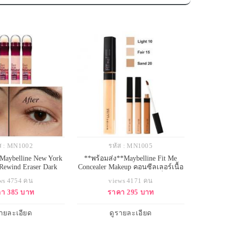
ส : MN1002
รหัส : MN1005
Maybelline New York
**พร้อมส่ง**Maybelline Fit Me
 Rewind Eraser Dark
Concealer Makeup คอนซีลเลอร์เนื้อ
ent Concealer 6ml. สี
เนียน ละเอียด บางเบา เกลี่ยง่าย
ws 4754 คน
views 4171 คน
สำหรับผิวขาวเหลือง
ปกปิดรอยหมองคล้ำใต้ตาได้ดี ทา
า 385 บาท
ราคา 295 บาท
กปิดแพนด้ายอดฮิตที่
แล้วไม่เป็นคราบ ปิดริ้วรอยได้อย่าง
ริง รีวิวและแนะนำว่า
แนบเนียน กลมกลืนไปกับสีผิวอย่าง
้ดีมาก เนื้อน้ำ เกลี่ย
เป็นธรรมชาติ ติดทนนานตลอดวัน
รายละเอียด
ดูรายละเอียด
ำพรางริ้วรอย รอยคล
ผ่านการตรวจสอบจากจักษุแพทย์