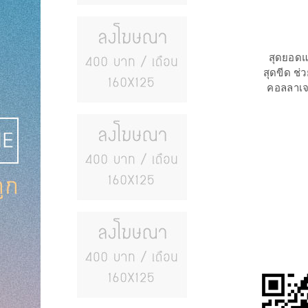
สุดยอดแ
สุดขีด ช
คอลลาเจน