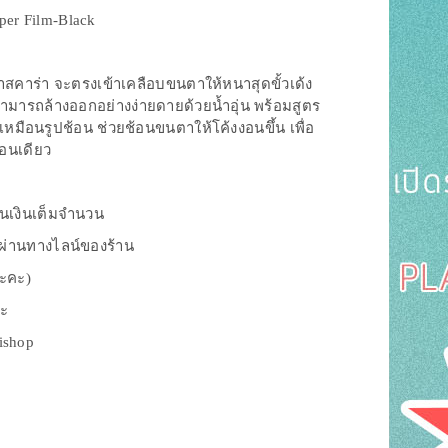
er Film-Black
สคาร่า จะตรงเข้าเคลือบขนตาให้หนาสุดขั้วเด้ง
มารถล้างออกอย่างง่ายดายด้วยน้ำอุ่น พร้อมสูตร
มือนรูปช้อน ช่วยช้อนขนตาให้โค้งงอนขึ้น เพื่อ
อนเดียว
ืนเงินเต็มจำนวน
งผ่านทางไลน์ของร้าน
นะคะ)
่ะ
rishop