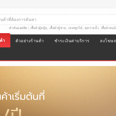
คำค้นยอดฮิต |
เสื้อผ้าผู้หญิง
,
เสื้อผ้าผู้ชาย
,
เดรสลูกไม้
,
ชุดว่ายน้ำ
,
เสื้อผ้าคนอ
ค้า
ตัวอย่างร้านค้า
ชำระเงินค่าบริการ
ลงโฆษ