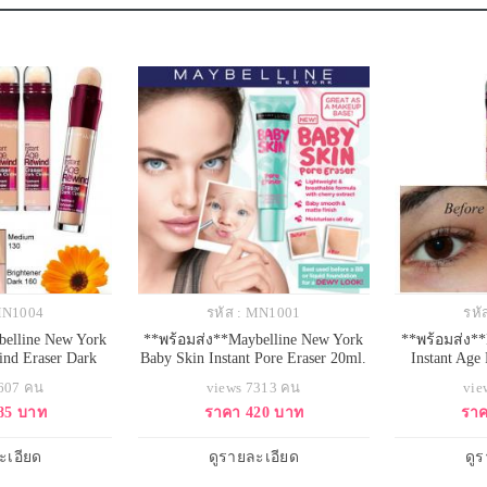
 MN1004
รหัส : MN1001
รหั
belline New York
**พร้อมส่ง**Maybelline New York
**พร้อมส่ง**
ind Eraser Dark
Baby Skin Instant Pore Eraser 20ml.
Instant Age
Concealer 6ml. สี
ใหม่ล่าสุดจาก Maybelline ไพรเมอร์
Circle Treatm
2607 คน
views 7313 คน
vie
รับผิวสองสี คอน
ที่จะช่วยลบรูขุมขน เป็นเนื้อซิลิ
120 Light 
85 บาท
ราคา 420 บาท
ราค
ด้ายอดฮิตที่ คุณ
โคนเนื้อสีใส ที่จะช่วยปรับผิวให้
คอนซีลเลอร์ป
ีวิวและแนะนำว่า
เรียบเนียนเหมือนแก้มเด็ก ช่วย
คุณโมเม ใช้จ
าก เนื้อน้ำ เกลี่ย
ควบคุมความมัน ไม่ผสมน้ำหอม จะ
ปกปิดแพนด้าได
ะเอียด
ดูรายละเอียด
ดู
ำพรางริ้วรอ
ใช้เดี่ยวๆให้หน้าดูใสๆเป็นธรรมช
ง่าย ปกปิดอ