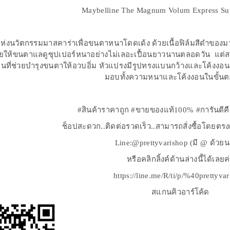
Maybelline The Magnum Volum Express Sup
ห่งนวัตกรรมมาสคาร่าเพื่อขนตาหนาโดดเด้ง ด้วยเนื้อฟิล์มสีดำของมา
่วยให้ขนตาแลดูซุปเปอร์หนาอย่างไม่เลอะเปื้อนยาวนานตลอดวัน แต่สา
ที่ช่วยบำรุงขนตาให้อวบอิ่ม หัวแปรงมีรูปทรงแบนกว้างและโค้งงอนเห
มอบทั้งความหนาและโค้งงอนในขั้นต
#สินค้าราคาถูก #ขายของแท้100% #การันตีค
ช็อปสะดวก..ติดต่อรวดเร็ว..สามารถสั่งซื้อโดยตร
Line:@prettyvarishop (มี @ ด้วย
หรือคลิกลิ้งค์ด้านล่างนี้ได้เลยค
https://line.me/R/ti/p/%40prettyva
สแกนคิวอาร์โค้ด