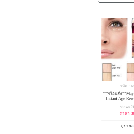
รหัส :
**พร้อมส่ง**May
Instant Age Rew
Circle Treatment 
views 
130 Medium สำห
ราคา 3
ซีลเลอร์ปกปิดแพน
โมเม ใช้จริง ร
ปกปิดแพนด้าได้ดีม
ดูรายล
ง่าย ปกปิดอ