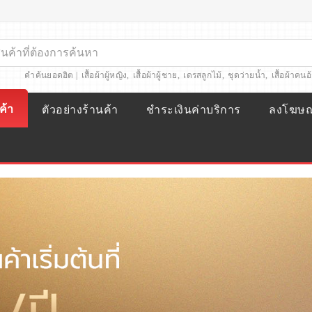
คำค้นยอดฮิต |
เสื้อผ้าผู้หญิง
,
เสื้อผ้าผู้ชาย
,
เดรสลูกไม้
,
ชุดว่ายน้ำ
,
เสื้อผ้าคนอ
ค้า
ตัวอย่างร้านค้า
ชำระเงินค่าบริการ
ลงโฆษ