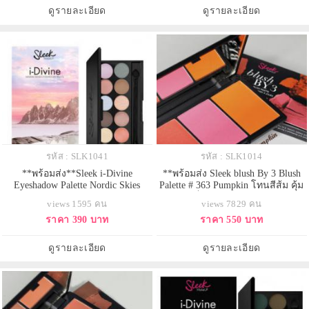
สะดวก
ดูรายละเอียด
ดูรายละเอียด
รหัส : SLK1041
รหัส : SLK1014
**พร้อมส่ง**Sleek i-Divine
**พร้อมส่ง Sleek blush By 3 Blush
Eyeshadow Palette Nordic Skies
Palette # 363 Pumpkin โทนสีส้ม คุ้ม
Limited Edition พาเลทอายเชโดว์
สุดๆ กับเซ็ทบลัชรวมสีฮอต 3 สีไว้ใน
views 1595 คน
views 7829 คน
ใหม่ โทนสีหวานพาเทล รุ่นลิมิเต็ด
ตลับเดียว ประกอบด้วย Lantern - สี
ราคา 390 บาท
ราคา 550 บาท
12 สี มีทั้งเนื้อแมทธรรมชาติและชิม
แดงใสอมส้มเล็กน้อย มีshimmerทอง
เมอร์สีพาเทลสวยๆ หลายหลายโทน
นิดหน่อย Squash - สีชมพูใสแบบ
สี แต่งได้ง่ายเข้ากันกับทุกสไตล์การ
ธรรมชาติ P Pie - สีส้มเนื้อ matte ตัว
ดูรายละเอียด
ดูรายละเอียด
แต่งหน้า สีโทนเย็น เงินอมฟ้า ส้ม
นี้คล้ายสี Aruba ค่ะ ต
เขีย