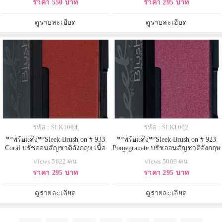
ราคา 550 บาท
ราคา 295 บาท
น้ำตาลอมแดง มี Shimmer,Bon Fire :
คะ
สีแดงแด๊งงงง แดง! และแอบเจือส้ม
ไว้จี๊ดนึง คล้าย Exhibit A เนื้อ
ดูรายละเอียด
ดูรายละเอียด
matte,Molten : สีแดงอมส้ม
รหัส : SLK1004
รหัส : SLK1002
**พร้อมส่ง**Sleek Brush on # 933
**พร้อมส่ง**Sleek Brush on # 923
Coral บรัชออนสัญชาติอังกฤษ เนื้อ
Pomegranate บรัชออนสัญชาติอังกฤษ
เนียนปัดง่าย ติดทน ฮิตมากๆ
เนื้อเนียนปัดง่าย ติดทน ฮิตมากๆ
views 5622 คน
views 5009 คน
คุณภาพเทียบกับ Nars ได้เลยคะ
คุณภาพเทียบกับ Nars ได้เลยคะ
ราคา 295 บาท
ราคา 295 บาท
ดูรายละเอียด
ดูรายละเอียด