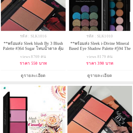
รหัส : SLK1016
รหัส : SLK1010
**พร้อมส่ง Sleek blush By 3 Blush
**พร้อมส่ง Sleek i-Divine Mineral
Palette #364 Sugar โทนน้ำตาล คุ้ม
Based Eye Shadow Palette #594 The
สุดๆ กับเซ็ทบลัชรวมสีสวย 3 สีไว้ใน
Original พาเลทอายเชโดว์เนื้อชิมเม
views 8769 คน
views 8179 คน
ตลับเดียว ประกอบด้วย Turbinado :
อร์ ยกเว้นสีดำที่จะเป็นเนื้อแมทด้าน
ราคา 550 บาท
ราคา 390 บาท
สีแดงหม่น เนื้อ matte ,Muscovado : สี
เม็ดสีแน่นๆ ให้สีชัด ติดทนนาน โทน
น้ำตาลอมแดงหม่นๆ มี Shimmer สี
สีกลางๆแบบออริจินัล แต่งได้ทุกวัน
ทอง และDemerara : สีน้ำตาลเนื้อๆ
อายชาโดว์พาเล็ทสีสวยสดใสชัดเจน
ดูรายละเอียด
ดูรายละเอียด
เป็นสีสารพัดประโยชน์ข
คุณภาพเทียบเท่าแบรนด์