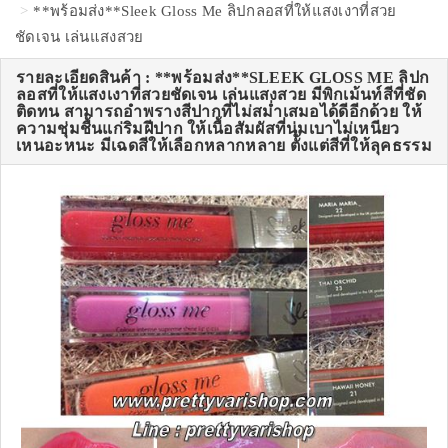
**พร้อมส่ง**Sleek Gloss Me ลิปกลอสที่ให้แสงเงาที่สวย
ชัดเจน เล่นแสงสวย
รายละเอียดสินค้า : **พร้อมส่ง**SLEEK GLOSS ME ลิปก
ลอสที่ให้แสงเงาที่สวยชัดเจน เล่นแสงสวย มีพิกเม้นท์สีที่ชัด
ติดทน สามารถอำพรางสีปากที่ไม่สม่ำเสมอได้ดีอีกด้วย ให้
ความชุ่มชื้นแก่ริมฝีปาก ให้เนื้อสัมผัสที่นุ่มเบาไม่เหนียว
เหนอะหนะ มีเฉดสีให้เลือกหลากหลาย ตั้งแต่สีที่ให้ลุคธรรม