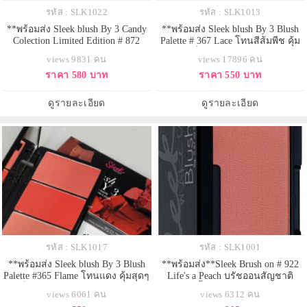
รหัส : SLK1022
รหัส : SLK1013
**พร้อมส่ง Sleek blush By 3 Candy
**พร้อมส่ง Sleek blush By 3 Blush
Colection Limited Edition # 872
Palette # 367 Lace โทนสีส้มพีช คุ้ม
Sweet Cheeks พาเลทบรัชออนปัด
สุดๆ กับเซ็ทบลัชรวมสีฮอต 3 สีไว้ใน
views 9831 คน
views 17896 คน
แก้มสีหวานคอลเลคชั่นใหม่ล่าสุด
ตลับเดียว โทนนี้เวลาปัดออกมาแล้ว
ราคา 580 บาท
ราคา 550 บาท
ประกอบด้วยบรัชเนื้อครีมสีชมพูระ
จะสดใส น่ารักมากๆ แจ่มๆค่ะ ตลับ
เรื่อ เกลี่ยให้ลุ้คสาววัยใส แลดู
ใหญ่ไซส์จริงทั้ง 3สีเลยค่ะ สรุปว่าคุ้ม
ธรรมชาติ และอีก 2สีบรัชเนื้อฝุ่น
ค่าสุดๆควรมีไว้ในครอบครองค่ะ
ดูรายละเอียด
ดูรายละเอียด
สีชมพูอ่อน และชมพูอมส้มนิดๆ ปัด
แล้
รหัส : SLK1017
รหัส : SLK1001
**พร้อมส่ง Sleek blush By 3 Blush
**พร้อมส่ง**Sleek Brush on # 922
Palette #365 Flame โทนแดง คุ้มสุดๆ
Life's a Peach บรัชออนสัญชาติ
กับเซ็ทบลัชรวมสีสวย 3 สีไว้ในตลับ
อังกฤษ เนื้อเนียนปัดง่าย ติดทน ฮิ
views 6061 คน
views 6312 คน
เดียว ประกอบด้วย Furnace : สี
ตมากๆ คุณภาพเทียบกับ Nars ได้เลย