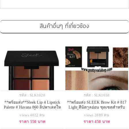
สินค้าอื่นๆ ที่เกี่ยวข้อง
รหัส : SLK1028
รหัส : SLK1038
**พร้อมส่ง**Sleek Lip 4 Lipstick
**พร้อมส่ง SLEEK Brow Kit # 817
Palette # Havana 860 ลิปพาเลทให
Light สีน้ตาลอ่อน ชุดเซตสำหรับ
มล่าสุด 4 สี โทนสีน้ำตาล เซ็กซี่เกิน
เขียนคิ้ว ให้คิ้วสวยครบสูตร ในโทน
views 4022 คน
views 2889 คน
บรรยาย
สีน้ำตาลอ่อน ในตลับประกอบไปด้วย
ราคา 550 บาท
ราคา 450 บาท
แหนบถอนคิ้ว แปรงเล็กๆ 2 ชิ้น และ
ชาโดว์คิ้วชนิดครีมและฝุ่น พกพา