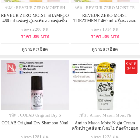
รหัส : REVEUR ZERO MOIST SH
รหัส : REVEUR ZERO MOIST TR
REVEUR ZERO MOIST SHAMPOO
REVEUR ZERO MOIST
460 ml แชมพู สูตรเพิ่มความชุ่มชื้น
TREATMENT 460 ml ครีมนวดผม
สูตรเพิ่มความชุ่มชื้น
views 2200 คน
views 1314 คน
ราคา 390 บาท
ราคา 390 บาท
ดูรายละเอียด
ดูรายละเอียด
SALE
36%
รหัส : COLAB Original Dry S
รหัส : Amino Mason Moist Ni
COLAB Original Dry Shampoo 50ml
Amino Mason Moist Night Cream
ครีมบำรุงเส้นผมโดยไม่ต้องล้างออก
ใช้ได้ทั้งขณะผมเปียกหรือผมแห้ง
views 1281 คน
views 1228 คน