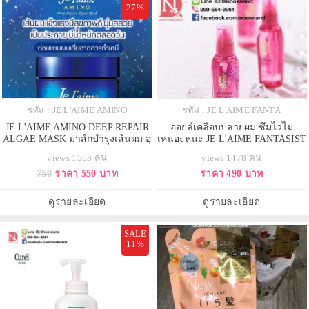
27%
รหัส : JE L'AIME AMINO
รหัส : JE L'AIME FANTA
JE L'AIME AMINO DEEP REPAIR
ออยล์เคลือบปลายผม ซึมไวไม่
ALGAE MASK มาส์กบำรุงเส้นผม อุ
เหนอะหนะ JE L'AIME FANTASIST
ดมด้วยอะมิโน 2 เท่า
CONCENTRATE OIL
views 1563 คน
views 1478 คน
750
ราคา 550 บาท
ราคา 490 บาท
ดูรายละเอียด
ดูรายละเอียด
SALE
11%