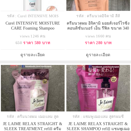
รหัส : Curel INTENSIVE MOIS
รหัส : ครีมนวดอิจิคามิ สีส้
Curel INTENSIVE MOISTURE
ครีมนวดผม อิจิคามิ มอยส์เจอร์ไรซิ่ง
CARE Foaming Shampoo
คอนดิชั่นเนอร์ เอ็น รีฟิล ขนาด 340
กรัม
views 1246 คน
views 1660 คน
650
ราคา 580 บาท
ราคา 280 บาท
ดูรายละเอียด
ดูรายละเอียด
รหัส : ครีมนวดผม เฌอแลม สูต
รหัส : แชมพูเฌอแลม สูตรผมชี
JE LAIME RELAX STRAIGHT &
JE LAIME RELAX STRAIGHT &
SLEEK TREATMENT refill ครีม
SLEEK SHAMPOO refill แชมพูเฌอ