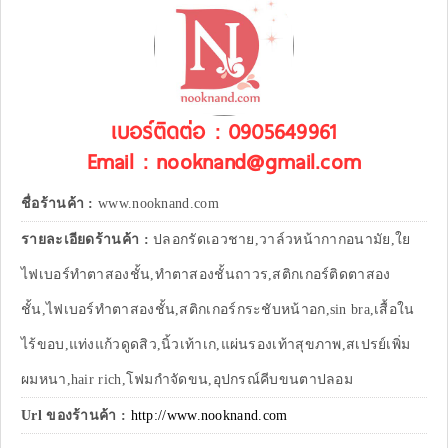
เบอร์ติดต่อ : 0905649961
Email : nooknand@gmail.com
ชื่อร้านค้า :
www.nooknand.com
รายละเอียดร้านค้า :
ปลอกรัดเอวชาย,วาล์วหน้ากากอนามัย,ใย
ไฟเบอร์ทำตาสองชั้น,ทำตาสองชั้นถาวร,สติกเกอร์ติดตาสอง
ชั้น,ไฟเบอร์ทำตาสองชั้น,สติกเกอร์กระชับหน้าอก,sin bra,เสื้อใน
ไร้ขอบ,แท่งแก้วดูดสิว,นิ้วเท้าเก,แผ่นรองเท้าสุขภาพ,สเปรย์เพิ่ม
ผมหนา,hair rich,โฟมกำจัดขน,อุปกรณ์คีบขนตาปลอม
Url ของร้านค้า :
http://www.nooknand.com