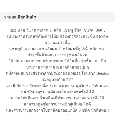
รายละเอียดสินค้า
เฌอ แลม รีแล็ค สเตรท & สลีค แชมพู รีฟิล ขนาด 360 g
เหมาะสำหรับคนที่ต้องการให้ผมเรียงตัวสลวยสวยขึ้น จัดทรง
ง่าย ผมตรงขึ้น
แชมพูทำความสะอาดเส้นผม สำหรับผมชี้ฟูไร้น้ำหนัก ช่วย
บำรุงชั้นผิวนอก(Cuticle) ของเส้นผม
ให้กลับมาตรงสลวย ปรับสภาพผมให้ลื่นขึ้น ชุ่มชื้น และเป็น
ประกาย ทำความสะอาดด้วยฟองนุ่มๆ
ที่มีส่วนผสมของสารทำความสะอาดอย่างอ่อนโยนจาก Betaine
ผมอยู่ทรงด้วย PVP
และมี Humus Extract ซึ่งประกอบด้วยกรดฟูลวิคช่วยให้ผมและ
หนังศีรษะสุขภาพดีและเก็บความชุ่มชื้นได้ดี
ผสานโปรตีนจากถั่วเหลืองที่ผ่านการ Hydrolyzed เพื่อให้
สามารถดูดซึมสารบำรุงเข้าสู่เส้นผมได้ดี
และสารบำรุงสกัดจากโบตานิคอลออแกนิค 5 ชนิด มีกลิ่นหอม