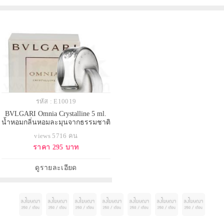
บันดาลมาจากคริสตั
สารบำรุงความงามให้
รหัส : E10019
BVLGARI Omnia Crystalline 5 ml.
น้ำหอมกลิ่นหอมละมุนจากธรรมชาติ
อย่าง ดอกบัว ไผ่ และไม้ยืนต้น
views 5716 คน
เหมาะกับสาวๆที่ทันสมัยผู้หลงใหลใน
ราคา 295 บาท
กลิ่นหอมแบบนุ่มๆ ขวดน้ำหอมที่ได้
รับแรงบันดาลมาจากคริสตัล ใส บ่ง
บอกถึง ความบอบบาง สง่างาม รัก
ดูรายละเอียด
สงบ แต่เต็มไป ด้วยพลังของห