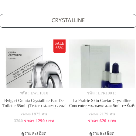
CRYSTALLINE
SALE
65%
รหัส : EWT1010
รหัส : LPR10015
Bvlgari Omnia Crystalline Eau De
La Prairie Skin Caviar Crystalline
Toilette 65ml. (Tester กล่องขาวเทส
Concentre ขนาดทดลอง 5ml. เซรั่มที่
เตอร์ ปริมาณเท่าสินค้าจริง) น้ำหอม
จะช่วยฟื้นฟูผิว ทำให้ผิวเปล่งปลั่ง
views 1975 คน
views 2179 คน
กลิ่นหอมละมุนจากธรรมชาติอย่าง
กระจ่างใส ด้วยส่วนผสมของเพชร
3700
ราคา 1290 บาท
ราคา 620 บาท
ดอกบัว ไผ่ และไม้ยืนต้น เหมาะกับ
ไมก้า คริสตัล และควอซ ที่ช่วยฟื้นฟู
สาวๆที่ทันสมัยผู้หลงใหลในกลิ่นหอม
กระบวนการผลัดเปลี่ยนเซลล์ผิว
แบบนุ่มๆ ขวดน้ำหอมที่ได้รับแรง
มอบความชุ่มชื้น และมอบประจุพลัง
ดูรายละเอียด
ดูรายละเอียด