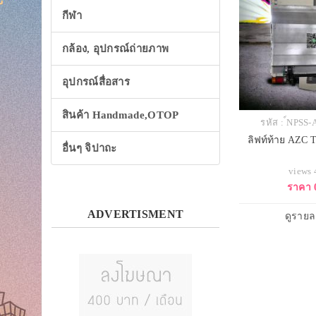
กีฬา
กล้อง, อุปกรณ์ถ่ายภาพ
อุปกรณ์สื่อสาร
สินค้า Handmade,OTOP
รหัส : ์NPS
ลิฟท์ท้าย AZC T
อื่นๆ จิปาถะ
views
ราคา 
ADVERTISMENT
ดูรายล