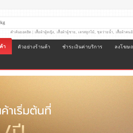
คำค้นยอดฮิต |
เสื้อผ้าผู้หญิง
,
เสื้อผ้าผู้ชาย
,
เดรสลูกไม้
,
ชุดว่ายน้ำ
,
เสื้อผ้าคนอ
ค้า
ตัวอย่างร้านค้า
ชำระเงินค่าบริการ
ลงโฆษ