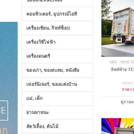
ของเล่น,หนัง,เพลง
คอมพิวเตอร์, อุปกรณ์ไอที
เครื่องเขียน, กิฟท์ช็อป
เครื่องใช้ไฟฟ้า
เครื่องดนตรี
รหัส : NPSS
ลิฟท์ท้าย 
ของเก่า, ของสะสม, หนังสือ
views
เฟอร์นิเจอร์, ของแต่งบ้าน
ราคา 
แม่, เด็ก
ดูรายล
ยานพาหนะ
สัตว์เลี้ยง, ต้นไม้