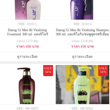
รหัส : H1015
รหัส : H1014
Daeng Gi Meo Ri Vitalizing
Daeng Gi Meo Ri Vitalizing Shampoo
Treatment 300 ml. แดงจิโมริ
300 ml. แดงจิโมริแชมพูสูตรพรีเมี่ยม
ทรีทเมนท์สูตรพรีเมี่ยม ขายดีอันดับ
ขายดีอันดับ 1 ในเกาหลี !! ให้ผมสวย
views 1173 คน
views 1318 คน
1 ในเกาหลี !! ให้ผมสวยมีวอลลุ่ม
มีวอลลุ่ม แข็งแรง เงางาม มีน้ำหนัก
ราคา 450 บาท
ราคา 450 บาท
แข็งแรง เงางาม มีน้ำหนัก แก้ผมร่วง
แก้ผมร่วง เร่งผมยาว ลดผมหงอก ลด
เร่งผมยาว ลดผมหงอก ลดอาการคัน
อาการคันศีรษะ รังแค ที่สุดแห่งการ
ศีรษะ รังแค ที่สุดแห่งการบำรุงผม
บำรุงผม
ดูรายละเอียด
ดูรายละเอียด
SALE
SALE
54%
54%
รหัส : HB-H003
รหัส : HB-H002