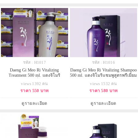
มาสดชื่น เปล่งป
ผิวปกป้องการสูญเสียความชุ่มชื่น
รหัส : H1017
รหัส : H1016
Daeng Gi Meo Ri Vitalizing
Daeng Gi Meo Ri Vitalizing Shampoo
Treatment 500 ml. แดงจิโมริ
500 ml. แดงจิโมริแชมพูสูตรพรีเมี่ยม
ทรีทเมนท์สูตรพรีเมี่ยม ขายดีอันดับ
ขายดีอันดับ 1 ในเกาหลี !! ให้ผมสวย
views 1392 คน
views 1532 คน
1 ในเกาหลี !! ให้ผมสวยมีวอลลุ่ม
มีวอลลุ่ม แข็งแรง เงางาม มีน้ำหนัก
ราคา 550 บาท
ราคา 580 บาท
แข็งแรง เงางาม มีน้ำหนัก แก้ผมร่วง
แก้ผมร่วง เร่งผมยาว ลดผมหงอก ลด
เร่งผมยาว ลดผมหงอก ลดอาการคัน
อาการคันศีรษะ รังแค ที่สุดแห่งการ
ศีรษะ รังแค ที่สุดแห่งการบำรุงผม
บำรุงผม
ดูรายละเอียด
ดูรายละเอียด