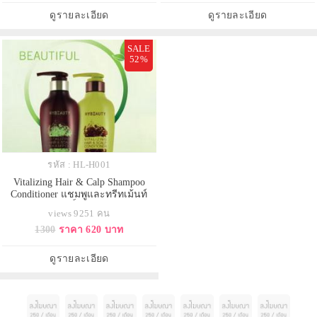
และหนังศีรษะได้เป็นอย่างดี
เปลี่ยนเซลล์ผิวเก่า ให้กระชับ เต่งตึง
ดูรายละเอียด
ดูรายละเอียด
รอยสิวตื้นขึ้น รูขุมขนเล็กล
SALE
52%
รหัส : HL-H001
Vitalizing Hair & Calp Shampoo
Conditioner แชมพูและทรีทเม้นท์
สมุนไพรบริสุทธิ์เข้มข้นจากเกาหลี
views 9251 คน
แชมพูและครีมนวดผม ในขั้นตอน
1300
ราคา 620 บาท
เดียว
ดูรายละเอียด