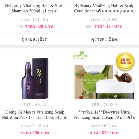
Hybeauty Vitalizing Hair & Scalp
HyBeauty Vitalizing Hair & Scalp
Shampoo 300ml. (1 ขวด)
Conditioner ครีมนวดผมนุ่มสลวย
views 1131 คน
views 1131 คน
690
ราคา 320 บาท
690
ราคา 320 บาท
ดูรายละเอียด
ดูรายละเอียด
รหัส : H1005
รหัส : DT1005
Daeng Gi Meo ri Vitalizing Scalp
**พร้อมส่ง**Dewytree Ultra
Nutrition Pack For Hair-Loss 145ml.
Vitalizing Snail Cream 80 ml. ครีม
ทรีตเม้นต์บำรุงรากผมป้องกันผมร่วง
หอยทากที่อุดมไปด้วยโปรตีน คอลลา
views 2118 คน
views 2628 คน
กระตุ้นการเกิดใหม่ของเส้นผม อุดม
เจนและอิลาสติน ช่วยบำรุงฟื้นฟูผิว
ราคา 290 บาท
ราคา 650 บาท
ไปด้วยส่วนผสมของสมุนไพรเกาหลี
ที่ถูกทำลายจากมลภาวะสิ่งแวดล้อม
น้า ที่จะช่วยฟื้นฟู และบำรุงเส้นผม
ความเครียด ช่วยให้ผิวแข็งแรง ผลัด