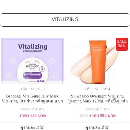
VITALIZING
SALE
50%
รหัส : MS1008
รหัส : SU12024
Banobagi Vita Genic Jelly Mask
Sulwhasoo Overnight Vitalizing
Vitalizing 10 แผ่น มาส์กคุณหมอ บา
Sleeping Mask 120ml. สลีปปิ้งมาส์ก
โนบากิ ไวต้า จีนิค เจลลี่ มาส์ก แผ่
ฟื้นฟูขณะหลับ เติมความชุ่มชื่นให้
views 581 คน
views 423 คน
นมาส์กหน้าวิตามินสูตร ไวทัลลิซิ่ง
ผิวอิ่มเอิบเพียงข้ามคืน มอบสัมผัส
ราคา 350 บาท
1800
ราคา 900 บาท
ในรูปแบบเจลลี่เซรั่ม รีเฟรชและเพิ่ม
แห่งความชุ่มชื่นได้อย่างดีเยี่ยมใน
พลังผิว ช่วยลดการระคายเคือง
ขณะนอนหลับ Overnight Mask จะ
ปลอบประโลมผิวผิวไหม้แดด ให้กลับ
เป็นเหมือนฟิมล์บางๆ เคลือบไว้บน
ดูรายละเอียด
ดูรายละเอียด