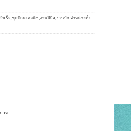
เร็จ,ชุดปักครอสติช,งานฝีมือ,งานปัก จำหน่ายทั้ง
0 บาท