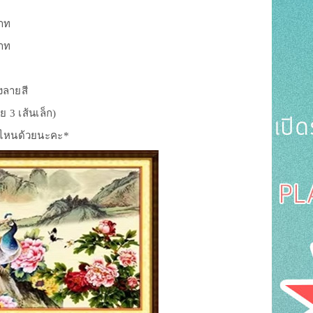
บาท
บาท
ังลายสี
 3 เส้นเล็ก)
บบไหนด้วยนะคะ*