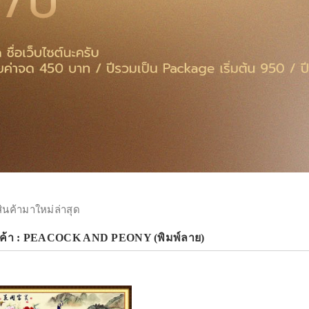
สินค้ามาใหม่ล่าสุด
นค้า : PEACOCK AND PEONY (พิมพ์ลาย)