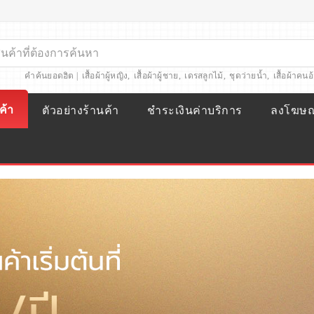
คำค้นยอดฮิต |
เสื้อผ้าผู้หญิง
,
เสื้อผ้าผู้ชาย
,
เดรสลูกไม้
,
ชุดว่ายน้ำ
,
เสื้อผ้าคนอ
ค้า
ตัวอย่างร้านค้า
ชำระเงินค่าบริการ
ลงโฆษ