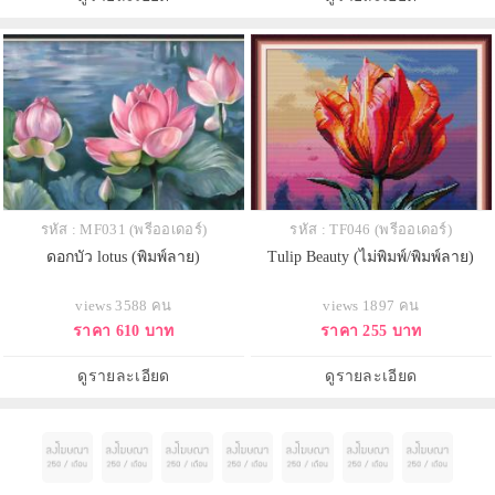
รหัส : MF031 (พรีออเดอร์)
รหัส : TF046 (พรีออเดอร์)
ดอกบัว lotus (พิมพ์ลาย)
Tulip Beauty (ไม่พิมพ์/พิมพ์ลาย)
views 3588 คน
views 1897 คน
ราคา 610 บาท
ราคา 255 บาท
ดูรายละเอียด
ดูรายละเอียด