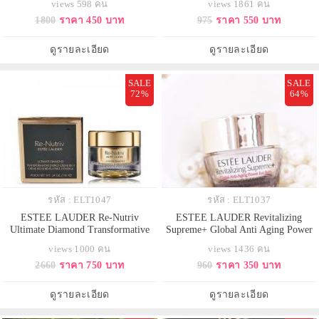
views 598 คน
views 1861 คน
ไทด์สูตรใหม่ที่ช่วยยกกระชับผิวและ
Bone เหมาะสำหรับผิวขาวอมชมพู
1800
ราคา 450 บาท
975
ราคา 550 บาท
ริ้วรอยดูตื้นขึ้น สูตรนี้เป็นสูตร
รองพื้นตัวเทพสำหรับคนหน้ามัน เป็น
ปรับปรุงใหม่ล่าสุดนะคะเนื้อบางเบา
รองพื้นในตำนานสำหรับสาวๆ ที่
ด้วยเทคโนโลยี Hexapeptide 8 + 9 ที่
อยากจะได้ลุคเป๊ะๆ แบบไปออกงาน
ดูรายละเอียด
ดูรายละเอียด
ช่วยยกกระชับผิว 5 โซ
หรือใครที่หน้ามันขั้นสุด ขอแนะนำ
เลยค่า
SALE
SALE
72%
64%
รหัส : ELT1047
รหัส : ELT1037
ESTEE LAUDER Re-Nutriv
ESTEE LAUDER Revitalizing
Ultimate Diamond Transformative
Supreme+ Global Anti Aging Power
Energy Creme Rich ขนาดทดลอง
Eye Balm ขนาดทดลอง 5 ml. อาย
views 1000 คน
views 1436 คน
7ml. ครีมบำรุงผิวเพิ่มความชุ่มชื้น
บาล์มทรงประสิทธิภาพ ช่วยลดเลือน
2660
ราคา 750 บาท
960
ราคา 350 บาท
ซ่อมแซมผิวอย่างล้ำลึกและอ่อนโยน
ริ้วรอยอันเป็นสัญญาณความร่วงโรย
เพื่อผิวเปล่งปลั่ง ดูกระชับผิวแน่นเต่ง
ให้ผิวรอบดวงตาแลดูกระชับขึ้น ด้วย
ตึง อ่อนเยาว์ยิ่งขึ้น Re Nutriv
เทคโนโลยี IntuiGen Technology
ดูรายละเอียด
ดูรายละเอียด
Ultimate Diamond ด้วยสารสกัด
มอบพลังแห่งการฟื้นบารุงให้ผิวกล
Black