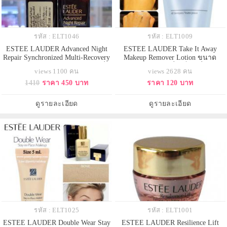
รหัส : ELT1046
รหัส : ELT1009
ESTEE LAUDER Advanced Night
ESTEE LAUDER Take It Away
Repair Synchronized Multi-Recovery
Makeup Remover Lotion ขนาด
Complex ขนาดทดลอง 15 ml. เซรั่ม
ทดลอง 30 g. โลชั่นเช็ดเครื่องสำ
views 1100 คน
views 2628 คน
ฟื้นบำรุงผิวยามค่ำคืนอันดับ1 ด้วย
อางค์ สูตรน้ำนมเข้มข้น ล้างคราบ
1410
ราคา 450 บาท
ราคา 120 บาท
พลังแห่งการฟื้นบำรุงผิวอย่าง
เครื่องสำอางค์และครีมกันแดด ได้
รวดเร็วสู่ผิวใหม่ที่ดูอ่อนเยาว์ ด้วย
อย่างหมดจด ไม่ทิ้งคราบ โดยยังคง
สูตรใหม่ ปี 2020 เซรั่มสูตรก้าวล้ำ
ความชุ่มชื่นไว้ให้ผิว ไม่แห้งตึง ให้ผิว
ดูรายละเอียด
ดูรายละเอียด
ช่วยฟื้นบำรุงเส้นริ้
สบาย มอบผลลัพท์ของผิวที่สะอ
รหัส : ELT1025
รหัส : ELT1001
ESTEE LAUDER Double Wear Stay
ESTEE LAUDER Resilience Lift