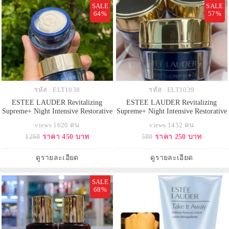
SALE
SALE
64%
57%
รหัส : ELT1038
รหัส : ELT1039
ESTEE LAUDER Revitalizing
ESTEE LAUDER Revitalizing
Supreme+ Night Intensive Restorative
Supreme+ Night Intensive Restorative
Creme ขนาดทดลอง 15 ml. ครีม
Creme ขนาดทดลอง 7 ml. ครีมบำรุง
views 1620 คน
views 1452 คน
บำรุงเข้มข้นสูตรกลางคืนที่ช่วย
เข้มข้นสูตรกลางคืนที่ช่วยบำรุงผิว
1260
ราคา 450 บาท
580
ราคา 250 บาท
บำรุงผิวอย่างล้ำลึกด้วยประสิทธิภาพ
อย่างล้ำลึกด้วยประสิทธิภาพรอบ
รอบด้าน ช่วยลดเลือนเส้นริ้วให้ดู
ด้าน ช่วยลดเลือนเส้นริ้วให้ดูจางลง
จางลงและมอบผิวที่รู้สึกกระชับจน
และมอบผิวที่รู้สึกกระชับจนรู้สึกได้
ดูรายละเอียด
ดูรายละเอียด
รู้สึกได้ด้วยสูตรอันทรงประ
ด้วยสูตรอันทรงประ
SALE
68%