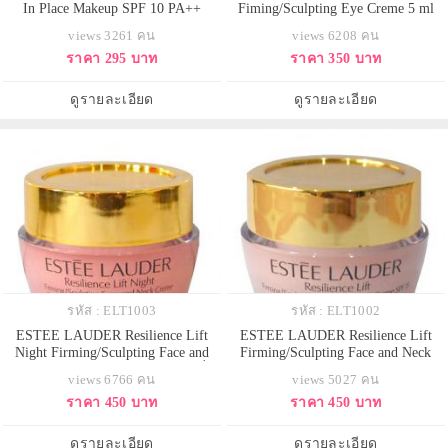
In Place Makeup SPF 10 PA++
Fiming/Sculpting Eye Creme 5 ml
ขนาดทดลอง 5 ml. สี 1W1 Bone
ครีมบำรุงผิวอันบอบบางรอบดวงตา
views 3261 คน
views 6208 คน
เหมาะสำหรับผิวโทนเหลือง รองพื้น
เพื่อรอบดวงตาที่ดูแน่นกระชับ สูตร
ราคา 295 บาท
ราคา 350 บาท
สำหรับคนหน้ามัน เน้นเรื่องการ
บำรุงผิวรอบดวงตาเข้มข้น อุดมด้วย
ควบคุมความมันและปกปิด เนื้อกึ่ง
พลังเทคโนโลยีลิขสิทธิ์ Photo-
แมท ปกปิดดีมาก ช่วยปรับผิวให้เรียบ
Activated Lift Complex และ
ดูรายละเอียด
ดูรายละเอียด
เนียน ไม่มีส่วนผสมของน้ำหอม
Nocturnal Lift Complex สารออพต
และไ
รหัส : ELT1003
รหัส : ELT1002
ESTEE LAUDER Resilience Lift
ESTEE LAUDER Resilience Lift
Night Firming/Sculpting Face and
Firming/Sculpting Face and Neck
Neck Creme 15 ml ครีมบำรุงผิวเพื่อ
Creme SPF 15 15 ml บำรุงผิวให้แลดู
views 6766 คน
views 5027 คน
สูตรกลางคืน ช่วยเสริมการฟื้นบำรุง
กระชับระหว่างวันด้วย เดย์ครีมเข้ม
ราคา 450 บาท
ราคา 450 บาท
ตามธรรมชาติและยกกระชับผิวยาม
ข้นที่จะมอบ ความชุ่มชื่นยาวนาน
ค่ำคืน โดดเด่นด้วย Nocturnal Lift
ผสานเทคโนโลยีเซอร์ทูอิน3Dที่
Complex ทำงานเสริมวงจรฟื้นสภาพ
ปกป้องผิวจากการคุกคามของสภาวะ
ดูรายละเอียด
ดูรายละเอียด