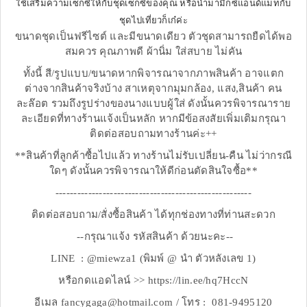
ใช้เสริมความเซ็กซี่ให้กับชุดเซ็กซี่ของคุณ หรือนำมามิกซ์แอนด์แมทกับ
ชุดไปเที่ยวก็เก๋ค่ะ
ขนาดชุดเป็นฟรีไซต์ และมีขนาดเดียว ตัวชุดสามารถยืดได้พอ
สมควร คุณภาพดี ผ้านิ่ม ใส่สบาย ไม่คัน
ทั้งนี้ สี/รูปแบบ/ขนาดหากพิจารณาจากภาพสินค้า อาจแตก
ต่างจากสินค้าจริงบ้าง สาเหตุจากมุมกล้อง, แสง,สินค้า คน
ละล๊อต รวมถึงรูปร่างของนางแบบผู้ใส่ ดังนั้นควรพิจารณาราย
ละเอียดที่ทางร้านแจ้งเป็นหลัก หากมีข้อสงสัยเพิ่มเติมกรุณา
ติดต่อสอบถามทางร้านค่ะ++
**สินค้าที่ลูกค้าซื้อไปแล้ว ทางร้านไม่รับเปลี่ยน-คืน ไม่ว่ากรณี
ใดๆ ดังนั้นควรพิจารณาให้ดีก่อนตัดสินใจซื้อ**
------------------------------------------------------
ติดต่อสอบถาม/สั่งซื้อสินค้า ได้ทุกช่องทางที่ท่านสะดวก
--กรุณาแจ้ง รหัสสินค้า ด้วยนะคะ--
LINE : @miewza1 (พิมพ์ @ นำ ตัวหลังเลข 1)
หรือกดแอดไลน์ >> https://lin.ee/hq7HccN
อีเมล fancygaga@hotmail.com / โทร : 081-9495120