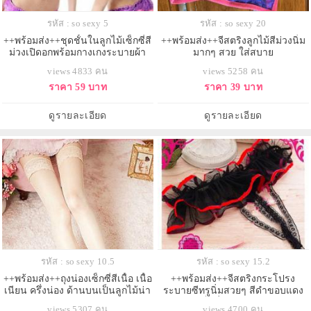
รหัส : so sexy 5
รหัส : so sexy 20
++พร้อมส่ง++ชุดชั้นในลูกไม้เซ็กซี่สี
++พร้อมส่ง++จีสตริงลูกไม้สีม่วงนิ่ม
ม่วงเปิดอกพร้อมกางเกงระบายผ้า
มากๆ สวย ใส่สบาย
ลูกไม้
views 4833 คน
views 5258 คน
ราคา 59 บาท
ราคา 39 บาท
ดูรายละเอียด
ดูรายละเอียด
รหัส : so sexy 10.5
รหัส : so sexy 15.2
++พร้อมส่ง++ถุงน่องเซ็กซี่สีเนื้อ เนื้อ
++พร้อมส่ง++จีสตริงกระโปรง
เนียน ครึ่งน่อง ด้านบนเป็นลูกไม้น่า
ระบายซีทรูนิ่มสวยๆ สีดำขอบแดง
รักมากๆค่ะ
เซ็กซี่ น่ารักมากๆ
views 5307 คน
views 4700 คน