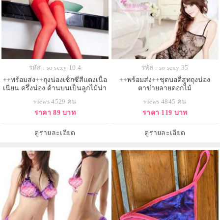
รหัส : so sexy 10.4
รหัส : so sexy 35
++พร้อมส่ง++ถุงน่องเซ็กซี่สีแดงเนื้อ
++พร้อมส่ง++ชุดบอดี้สูทถุงน่อง
เนียน ครึ่งน่อง ด้านบนเป็นลูกไม้น่า
ตาข่ายลายดอกไม้
รักมากๆค่ะ
views 4529 คน
views 4845 คน
ราคา 89 บาท
ราคา 119 บาท
ดูรายละเอียด
ดูรายละเอียด