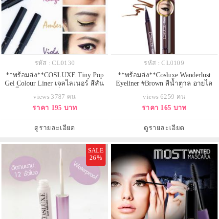
รหัส : CL0130
รหัส : CL0109
**พร้อมส่ง**COSLUXE Tiny Pop
**พร้อมส่ง**Cosluxe Wanderlust
Gel Colour Liner เจลไลเนอร์ สีสัน
Eyeliner #Brown สีน้ำตาล อายไล
สุดจี๊ด แบบออโต้เพ็นซิล ขนาดมินิ
เนอร์รุ่นปากกาสูตรกันน้ำ เขียนง่าย
views 3787 คน
views 6259 คน
สูตรเนื้อครีมอ่อนนุ่มเกลี่ยง่ายที่ให้สี
แห้งไว กันน้ำ กันเหงื่อดีเยียม ไม่เป็น
ราคา 195 บาท
ราคา 165 บาท
ชัดสดใส ไม่เลอะใช้ได้หลากหลาย
รอยดำใต้ตาระหว่างวันในการใช้
รูปแบบสำหรับวาดเส้นบริเวณแนว
งาน แต่จะโดดเด่นที่ความล้างออก
ขนตาด้านบนและล่างได้ลุคดวงตาที่
ง่าย เพื่อถนอมผิวรอบดวงตา
ดูรายละเอียด
ดูรายละเอียด
สวยได้รูปดูมีเสน่ห์น่าหลงไหล
SALE
26%