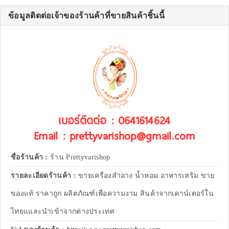
ข้อมูลติดต่อเจ้าของร้านค้าที่ขายสินค้าชิ้นนี้
เบอร์ติดต่อ : 0641614624
Email : prettyvarishop@gmail.com
ชื่อร้านค้า :
ร้าน Prettyvarishop
รายละเอียดร้านค้า :
ขายเครื่องสำอาง น้ำหอม อาหารเสริม ขาย
ของแท้ ราคาถูก ผลิตภัณฑ์เพื่อความงาม สินค้าจากเคาน์เตอร์ใน
ไทยแและนำเข้าจากต่างประเทศ