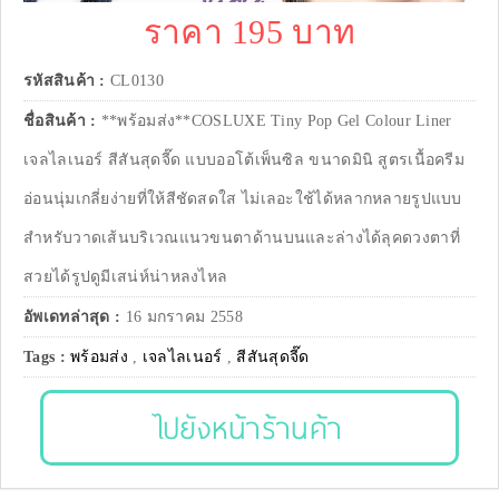
ราคา 195 บาท
รหัสสินค้า :
CL0130
ชื่อสินค้า :
**พร้อมส่ง**COSLUXE Tiny Pop Gel Colour Liner
เจลไลเนอร์ สีสันสุดจี๊ด แบบออโต้เพ็นซิล ขนาดมินิ สูตรเนื้อครีม
อ่อนนุ่มเกลี่ยง่ายที่ให้สีชัดสดใส ไม่เลอะใช้ได้หลากหลายรูปแบบ
สำหรับวาดเส้นบริเวณแนวขนตาด้านบนและล่างได้ลุคดวงตาที่
สวยได้รูปดูมีเสน่ห์น่าหลงไหล
อัพเดทล่าสุด :
16 มกราคม 2558
Tags :
พร้อมส่ง
,
เจลไลเนอร์
,
สีสันสุดจี๊ด
ไปยังหน้าร้านค้า