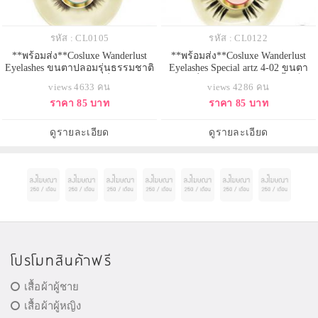
รหัส : CL0105
รหัส : CL0122
**พร้อมส่ง**Cosluxe Wanderlust
**พร้อมส่ง**Cosluxe Wanderlust
Eyelashes ขนตาปลอมรุ่นธรรมชาติ
Eyelashes Special artz 4-02 ขนตา
เบอร์ 1-04 ขนตาปลอมที่เน้นความ
ปลอมที่รังสรรและ design ขึ้นเป็น
views 4633 คน
views 4286 คน
บางเบาเป็นธรรมชาติ เพื่อเพิ่ม
พิเศษ รูปแบบแปลกใหม่ และเหมาะ
ราคา 85 บาท
ราคา 85 บาท
Volume บางๆ สำหรับวันสบายๆ สวย
กับรูปตาของ สาว Asian โดยเฉพาะ
ใสเป็นธรรมชาติ สีดำสนิทไม่มีมัน
รับรองว่า สวยเด็ดไม่เหมือนใคร
เงาหลอกตา ที่ถักทอขึ้นด้วยความ
ดูรายละเอียด
ดูรายละเอียด
พิถีพิถันอย่างตั้งใจเส้นต่อเส้น จุดเด่
นอยู
โปรโมทสินค้าฟรี
เสื้อผ้าผู้ชาย
เสื้อผ้าผู้หญิง