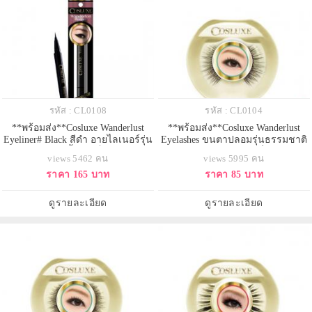
รหัส : CL0108
รหัส : CL0104
**พร้อมส่ง**Cosluxe Wanderlust
**พร้อมส่ง**Cosluxe Wanderlust
Eyeliner# Black สีดำ อายไลเนอร์รุ่น
Eyelashes ขนตาปลอมรุ่นธรรมชาติ
ปากกาสูตรกันน้ำ ไม่เป็นรอยดำใต้
เบอร์ 1-03 ขนตาปลอมที่เน้นความ
views 5462 คน
views 5995 คน
ตาระหว่างวันในการใช้งาน แต่จะ
บางเบาเป็นธรรมชาติ เพื่อเพิ่ม
ราคา 165 บาท
ราคา 85 บาท
โดดเด่นที่ความล้างออกง่าย เพื่อ
Volume บางๆ สำหรับวันสบายๆ สวย
ถนอมผิวรอบดวงตา สะอาดแม้ใช้
ใสเป็นธรรมชาติ สีดำสนิทไม่มีมัน
เพียงนำเปล่าในการล้าง
เงาหลอกตา ที่ถักทอขึ้นด้วยความ
ดูรายละเอียด
ดูรายละเอียด
พิถีพิถันอย่างตั้งใจเส้นต่อเส้น จุดเด่
นอยู