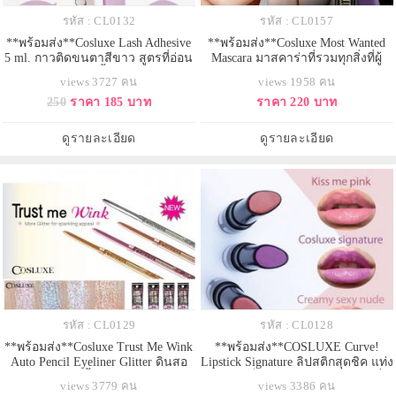
รหัส : CL0132
รหัส : CL0157
**พร้อมส่ง**Cosluxe Lash Adhesive
**พร้อมส่ง**Cosluxe Most Wanted
5 ml. กาวติดขนตาสีขาว สูตรที่อ่อน
Mascara มาสคาร่าที่รวมทุกสิ่งที่ผู้
โยนต่อดวงตา กันน้ำและติดทนนาน
หญิงปรารถนาไว้ในแท่งเดียว สูตร
views 3727 คน
views 1958 คน
12 ชั่วโมง อีกทั้งยังช่วยถนอมขนตา
พิเศษที่พัฒนาจากประเทศอิตาลี ที่มี
250
ราคา 185 บาท
ราคา 220 บาท
ของคุณ และขนตาปลอมคู่โปรดให้
ส่วนผสมของไฟเบอร์ชนิดใหม่ล่าสุด
ใช้ได้ยาวนาน
ที่ช่วยต่อขนตาให้ยาวขึ้นและยังเพิ่ม
ความหนาขึ้น กันน้ำแต่ยังล้างออก
ดูรายละเอียด
ดูรายละเอียด
ง่ายเพื่อถนอมผิวรอบดวงตา
รหัส : CL0129
รหัส : CL0128
**พร้อมส่ง**Cosluxe Trust Me Wink
**พร้อมส่ง**COSLUXE Curve!
Auto Pencil Eyeliner Glitter ดินสอ
Lipstick Signature ลิปสติกสุดชิค แท่ง
เขียนขอบตาเนื้อเจลรุ่นใหม่ล่าสุด
ขนาดเล็กกำลังดี น่ารักมากคะ ที่
views 3779 คน
views 3386 คน
เนื้อกลิตเตอร์วิ้งๆแวววาว โดดเด่น
สำคัญสีสวยมาก เหมาะกับสาวๆทุกสี