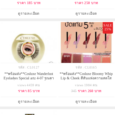
ราคา 185 บาท
ราคา 250 บาท
เล่นแสงประกายสวย เขียนใต้ตาให้ดู
ผิว ทาแล้วสวยโดดเด้งแน่นอน
แบ๊ว หรือเขียนทับเปลือกตาให้ตาวิ้ง
ลิปสติก ที่มี Shape รูปหยดน้ำ ที่โค้ง
หวานได้ค่ะเนื้อเนียนนุ่ม กรีดง่าย
รับกับริมฝีปากทั้งบนและล่างทุกรูป
ดูรายละเอียด
ดูรายละเอียด
เส้นเนียนเรียบ สูตรก
ปาก Made In Korera
SALE
25%
รหัส : CL0127
รหัส : CL0165
**พร้อมส่ง**Cosluxe Wanderlust
**พร้อมส่ง**Cosluxe Bloomy Whip
Eyelashes Special artz 4-07 ขนตา
Lip & Cheek สีสันแห่งความสดใส
ปลอมที่รังสรรและ design ขึ้นเป็น
แรกแย้มของฤดูใบไม้ผลิ แต่งแต้ม
views 4459 คน
views 1984 คน
พิเศษ รูปแบบแปลกใหม่ และเหมาะ
พวงแก้ม ดวงตา และริมฝีปากด้วย
ราคา 85 บาท
345
ราคา 260 บาท
กับรูปตาของ สาว Asian โดยเฉพาะ
Bloomy Whip Lip & Cheek เนื้อวิป
รับรองว่า สวยเด็ดไม่เหมือนใคร
เนียนนุ่ม เกลี่ยง่าย ติดทนยาวนาน
ตลอดวัน ด้วยสีสันสุดน่ารักและมี
ดูรายละเอียด
ดูรายละเอียด
เสน่ห์ สามารถทาทับ make up ระห