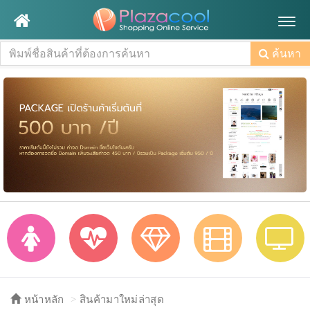
Togg
navig
ค้นหา
หน้าหลัก
สินค้ามาใหม่ล่าสุด