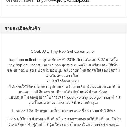
Url ของร้านค้า :
http://www.prettyvarishop.com
รายละเอียดสินค้า
COSLUXE Tiny Pop Gel Colour Liner
kapi pop collection สุดน่ารักแห่งปี 2015 กับเจลไลเนอร์ สีสันสุดจี๊ด
tiny pop gel liner จากสาวๆ pop gemini'e เจลไลเนอร์แบบออโต้เพ็น
ซิล ขนาดมินิ สูตรเนื้อครีมอ่อนนุ่มเกลี่ยง่ายที่ให้สีชัดสดใสเลือกได้ตาม
4 สไตล์ของสาวป็อป
- แห้งเร็วติดทนนาน
- ไม่เลอะใช้ได้หลากหลายรูปแบบสำหรับวาดเส้นบริเวณแนวขนตาด้าน
บนและล่างได้ลุคดวงตาที่สวยได้รูปดูมีเสน่ห์น่าหลงไหล
- แบบหมุน ไม่ต้องยุ่งยากในการเหลา cosluxe tiny pop gel liner มี 4 สี
สุดจี๊ดดดด ตามคาแรคเตอร์ที่เหมาะกับคุณ
1. rouge โร๊ค สีชมพูมะเหมี่ยว หวานซ่อนเปรี้ยว แอบแซ่บได้ด้วย
2. viola วิโอล่า สีม่วงสุดเซ็กซี่ ครีเอทดวงตาของคุณให้เซ็กซี่ และลึกลับ
มีเสน่ห์สุดๆ จับคู่กับปากสีนู้ด ใครล่ะ จะไม่หลงในความเซ็กซี่ของคุณ