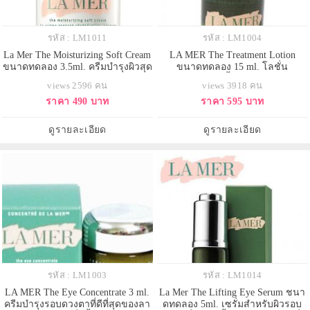
รหัส : LM1011
รหัส : LM1004
La Mer The Moisturizing Soft Cream
LA MER The Treatment Lotion
ขนาดทดลอง 3.5ml. ครีมบำรุงผิวสุด
ขนาดทดลอง 15 ml. โลชั่น
มหัศจรรย์ ด้วยส่วนผสมจาก
ทรีทเมนท์ ปรับพื้นฐานผิวสวย เติม
views 2596 คน
views 3918 คน
ธรรมชาติลากหลายชนิด อุดมไป
ความชุ่มชื่นให้ผิวดูเปล่งประกาย
ราคา 490 บาท
ราคา 595 บาท
ด้วยวิตามินและแร่ธาตุที่จำเป็นต่อ
อย่างเจิดจรัส ขั้นตอนสำคัญในการ
ผิว เนื้อครีมเนียนนุ่ม เนื้อสัมผัส
ฟื้นบำรุง ที่จะช่วยปลอบประโลม
บางเบา สามารถใช้ได้ทั้งกลางวัน
และมอบความชุ่มชื่นสู่ผิวอย่างล้ำลึก
ดูรายละเอียด
ดูรายละเอียด
และกลางคืน
ผิวได้รับการฟื้นบำรุง ช่วยให้สี
รหัส : LM1003
รหัส : LM1014
LA MER The Eye Concentrate 3 ml.
La Mer The Lifting Eye Serum ชนา
ครีมบำรุงรอบดวงตาที่ดีที่สุดของลา
ดทดลอง 5ml. เซรั่มสำหรับผิวรอบ