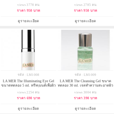
แมร์ เหมาะกับผู้ที่มีริ้วรอยชัดมากๆ
ดวงตาที่คิดค้นขึ้นมาโดยเฉพาะ เพื่อ
views 3778 คน
views 2785 คน
จะเห็นว่าลดลงได้ชัดเจน เนื้อครีม
มอบความรู้สึกกระชับอย่างรวดเร็ว
ราคา 950 บาท
ราคา 950 บาท
เข้มข้นที่ประกอบไปด้วยแร่เฮมาไทด์
เมื่อใช้เป็นประจำ ผิวรอบดวงตาแลดู
และน้ำสกัดเข้มข้น Miracle Broth ถึง
กระชับ ได้รูปอย่างน่าอัศจรรย์ ผิว
3 รูปแบบ ช่วยมอบความชุ่มชื้น ฟื
โดยรวมได้รับการฟื้นบำรุงให้กลับมา
ดูรายละเอียด
ดูรายละเอียด
แลดูดี กระชับ มอ
รหัส : LM1008
รหัส : LM1009
LA MER The Illuminating Eye Gel
LA MER The Cleansing Gel ขนาด
ขนาดทดลอง 5 ml. ทรีทเมนต์เพื่อผิว
ทดลอง 30 ml. เจลทำความสะอาดผิว
รอบดวงตาสูตรเจลสดชื่น ช่วยให้
หน้าสูตรอ่อนโยน ลาแมร์ ช่วย
views 2254 คน
views 3004 คน
ดวงตาดูสว่างสดใส รับมือกับ
ทำความสะอาดผิวจากสิ่งสกปรก
ราคา 690 บาท
ราคา 390 บาท
สัญญาณแห่งวัยตั้งแต่แรกเริ่ม เพื่อผิว
ความมันส่วนเกินบนใบหน้า โดยไม่
รอบดวงตาดูอ่อนเยาว์สดใส ผิวรู้สึก
ทำให้เกิดความแห้งตึง ผิวแลดู
สดชื่นมีชีวิตชีวา สว่างและกระจ่าง
สะอาด สดใส แลดูเปล่งประกาย
ดูรายละเอียด
ดูรายละเอียด
ใส
สุขภาพผิวดี เหมาะสำหรับผิวมันถึง