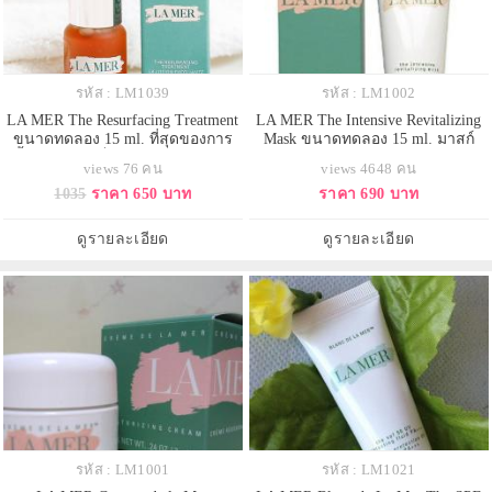
รหัส : LM1039
รหัส : LM1002
LA MER The Resurfacing Treatment
LA MER The Intensive Revitalizing
ขนาดทดลอง 15 ml. ที่สุดของการ
Mask ขนาดทดลอง 15 ml. มาสก์
ฟื้นบำรุง ไอเท็มใหม่ล่าสุดจาก La
หน้าตัวใหม่ล่าสุดจากลาแมร์ ช่วยใน
views 76 คน
views 4648 คน
Mer ที่ยังคงอัดแน่นด้วยส่วนผสม
เรื่องการฟื้นบำรุงผิวให้ดูอ่อนเยาว์
1035
ราคา 650 บาท
ราคา 690 บาท
Miracle Broth อันเป็นหัวใจสำคัญ
เพียง 8 นาที มอบผิวที่มีสุขภาพดี
จากลาแมร์ ตัวนี้ช่วยขจัดเซลล์ผิว
เสื่อมสภาพ คืนความสมดุลให้ผิว
ดูรายละเอียด
ดูรายละเอียด
พร้อมปรับผิวให้กระจ่างใส เรียบ
เนียน
รหัส : LM1001
รหัส : LM1021