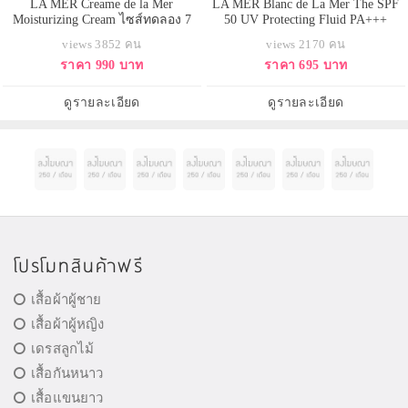
LA MER Creame de la Mer
LA MER Blanc de La Mer The SPF
Moisturizing Cream ไซส์ทดลอง 7
50 UV Protecting Fluid PA+++
ml. มอยเจอร์ครีมเข้มข้น ให้ความ
ขนาดทดลอง 15 ml.
views 3852 คน
views 2170 คน
ชุ่มชื่นพิเศษ ช่วยให้เส้นริ้วและริ้ว
ราคา 990 บาท
ราคา 695 บาท
รอยลดเลือนลง ผิวแลดูกระชับ รูขุม
ขนดูจางลง ผิวแลดูอ่อนเยาว์ขึ้น
กระจ่างใส เปล่งประกายผิวสุขภาพดี
ดูรายละเอียด
ดูรายละเอียด
โปรโมทสินค้าฟรี
เสื้อผ้าผู้ชาย
เสื้อผ้าผู้หญิง
เดรสลูกไม้
เสื้อกันหนาว
เสื้อแขนยาว