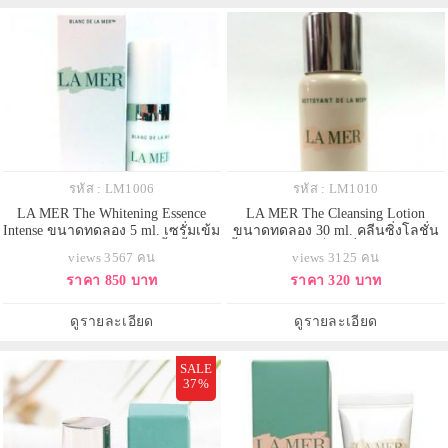
ผิวผสม
รหัส : LM1006
รหัส : LM1010
LA MER The Whitening Essence
LA MER The Cleansing Lotion
Intense ขนาดทดลอง 5 ml. เซรั่มเข้ม
ขนาดทดลอง 30 ml. คลีนซิ่งโลชั่น
ข้นช่วยเลือนความหมองคล้ำ ริ้วรอย
น้ำนม สำหรับเช็ดเครื่องสำอาง ช่วย
views 3567 คน
views 3125 คน
แห่งวัย และสีผิวที่ไม่สม่ำเสมอ เติม
ทำความสะอาดได้อย่างล้ำลึก แต่
ราคา 850 บาท
ราคา 320 บาท
ความชุ่มชื้น ให้ผิวอ่อนนุ่ม และช่วย
ทว่าอ่อนโยน ช่วยกำจัดสิ่งสกปรกบน
ในกระบวนการฟื้นบำรุงผิวตาม
ผิวและเครื่องสำอางบริเวณรอบ
ธรรมชาติ ช่วยให้ผิวเนียนสวย
ดวงตาให้หลุดออกจากผิวหน้าอย่าง
ดูรายละเอียด
ดูรายละเอียด
กระจ่างใส กระชับได้รูป แ
หมดจดโดยไม่ก่อให้เกิดการระคาย
เคือ
SALE
37%