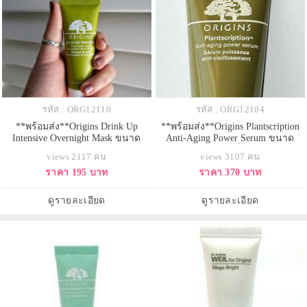
รหัส : ORG12110
รหัส : ORG12104
**พร้อมส่ง**Origins Drink Up
**พร้อมส่ง**Origins Plantscription
Intensive Overnight Mask ขนาด
Anti-Aging Power Serum ขนาด
ทดลอง 15ml. มาส์กพอกหน้าสำหรับ
ทดลอง 15 ml. เซรั่มบำรุงผิวใหม่
views 2117 คน
views 3107 คน
ช่วงกลางคืน เข้มข้นด้วยสารสกัด
ล่าสุด เต็มเปี่ยมไปด้วยประสิทธิภาพ
ราคา 195 บาท
ราคา 370 บาท
จากธรรมชาติ ที่เติมระดับความชุ่ม
ในการฟื้นบำรุงผิว ตรงเข้าดูแลทุก
ชื่นเมื่อซึมเข้าสู่ผิวอย่างรวดเร็ว
ความกังวลเรื่องริ้วรอย ให้คุณสัมผัส
เสริมปราการโอบอุ้มป้องกันน้ำในผิว
ได้ถึงผิวที่ดูกระชับ อ่อนเยาว์เรียบ
ดูรายละเอียด
ดูรายละเอียด
ไม่ให้ระเหยไป ผิวจึงคงความชุ่มชื่น
เนียนขึ้น ด้วยสารสกัดจากเป
ได้