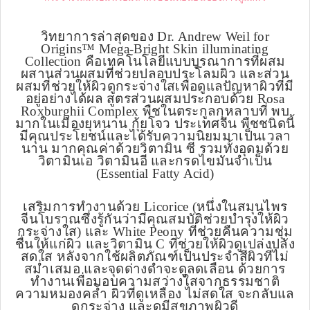
วิทยาการล่าสุดของ Dr. Andrew Weil for
Origins™ Mega-Bright Skin illuminating
Collection คือเทคโนโลยีแบบบูรณาการที่ผสม
ผสานส่วนผสมที่ช่วยปลอบประโลมผิว และส่วน
ผสมที่ช่วยให้ผิวดูกระจ่างใสเพื่อดูแลปัญหาผิวที่มี
อยู่อย่างได้ผล สูตรส่วนผสมประกอบด้วย Rosa
Roxburghii Complex พืชในตระกูลกุหลาบที่ พบ
มากในเมืองยุหนาน กุ้ยโจว ประเทศจีน พืชชนิดนี้
มีคุณประโยชน์และได้รับความนิยมมาเป็นเวลา
นาน มากคุณค่าด้วยวิตามิน ซี รวมทั้งอุดมด้วย
วิตามินเอ วิตามินอี และกรดไขมันจำเป็น
(Essential Fatty Acid)
เสริมการทำงานด้วย Licorice (หนึ่งในสมุนไพร
จีนโบราณซึ่งรู้กันว่ามีคุณสมบัติช่วยบำรุงให้ผิว
กระจ่างใส) และ White Peony ที่ช่วยคืนความชุ่ม
ชื่นให้แก่ผิว และวิตามิน C ที่ช่วยให้ผิวดูเปล่งปลั่ง
สดใส หลังจากใช้ผลิตภัณฑ์เป็นประจำสีผิวที่ไม่
สม่ำเสมอ และจุดด่างดำจะดูลดเลือน ด้วยการ
ทำงานเพื่อมอบความสว่างใสจากธรรมชาติ
ความหมองคล้ำ ผิวที่ดูเหลือง ไม่สดใส จะกลับแล
ดูกระจ่าง และดูมีสุขภาพผิวดี