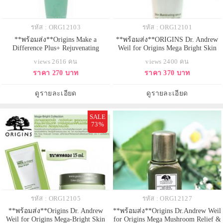
รหัส : ORG12103
รหัส : ORG12101
**พร้อมส่ง**Origins Make a
**พร้อมส่ง**ORIGINS Dr. Andrew
Difference Plus+ Rejuvenating
Weil for Origins Mega Bright Skin
Treatment ขนาดทดลอง 15
Illuminating Serum ขนาดทดลอง
views 2616 คน
views 2400 คน
ml.ทรีทเมนท์เพื่อฟื้นฟูปัญหาผิวที่แห้ง
15ml. เซรั่มบำรุงเข้มข้นสูงตรงเข้า
ราคา 270 บาท
ราคา 370 บาท
กร้าน ขาดน้ำ ช่วยเสริมปราการ
ดูแลที่ต้นเหตุจุดด่างดำ และรับมือกับ
ความชุ่มชื้น ช่วยเสริมปราการ
กระบวนการทำร้ายผิว เพื่อผิวดู
ปกป้องผิว และลดเลือนริ้วรอย
กระจ่างใส เปล่งประกายอย่างแตก
ดูรายละเอียด
ดูรายละเอียด
ด้วยTrehalose เมื่อใช้เป็นประจำจน
ต่าง เห็นผลลัพธ์ผิวหมองคล้ำแลเลือ
สังเกตได้ถึงผิวชุ่มชื
SALE
73%
รหัส : ORG12105
รหัส : ORG12127
**พร้อมส่ง**Origins Dr. Andrew
**พร้อมส่ง**Origins Dr.Andrew Weil
Weil for Origins Mega-Bright Skin
for Origins Mega Mushroom Relief &