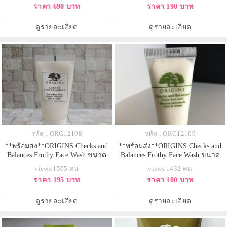
ราคา 690 บาท
ราคา 190 บาท
กระปรี้กระเปร่า เติมน้ำให้ผิว ฟื้น
โยนจากพลังธรรมชาติ Rosa
บำรุงผิวจากความหมองคล้ำ ไม่
Roxburghiii และมะพร้าว สาร
สดใส ปลุกให้ผิวรู้สึกสดชื่นอิ่มเด้ง มี
ทำความสะอาดจากธรรมชาติจึง
ดูรายละเอียด
ดูรายละเอียด
ชีวิตชีวา เปล่งปลั่ง กระจ่างใสฟื้นฟู
สามารถขจัดสิ่งสกปรกและคราบ
ผิวใ
เครื่องสำอางต่างๆ ใช้ได้กั
รหัส : ORG12108
รหัส : ORG12109
**พร้อมส่ง**ORIGINS Checks and
**พร้อมส่ง**ORIGINS Checks and
Balances Frothy Face Wash ขนาด
Balances Frothy Face Wash ขนาด
ทดลอง 30ml. โฟมล้างหน้าสูตรยอด
ทดลอง 15ml. โฟมล้างหน้าสูตรยอด
views 1595 คน
views 1432 คน
นิยมที่คว้ารางวัลด้านความงามจาก
นิยมที่คว้ารางวัลด้านความงามจาก
ราคา 195 บาท
ราคา 100 บาท
นิตยสารมากมาย ช่วยทำความ
นิตยสารมากมาย ช่วยทำความ
สะอาดพร้อมปรับสมดุลให้ผิว ลด
สะอาดพร้อมปรับสมดุลให้ผิว ลด
ความมันส่วนเกินบริเวณ T-zone เติม
ความมันส่วนเกินบริเวณ T-zone เติม
ดูรายละเอียด
ดูรายละเอียด
ความชุ่มชื่นให้ผิวเนียนนุ่ม ไม่แห้งตึง
ความชุ่มชื่นให้ผิวเนียนนุ่ม ไม่แห้งตึง
หลังล้างหน
หลังล้างหน