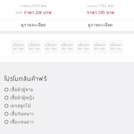
Illuminating Moisturizer ขนาด
Resilience Soothing Treatment Lotion
views 2833 คน
views 1791 คน
ทดลอง 15 ml. มอยซ์เจอไรเซอร์เนื้อ
ขนาดทดลอง 7 ml. ทรีทเมนต์โลชั่น
930
ราคา 250 บาท
ราคา 195 บาท
บางเบาเติมความชุ่มชื่นประจำวันแก่
ขายดีอันดับ 1 บำรุงผิวแลดูสุขภาพดี
ผิว ช่วยปลอบประโลม มอบความ
สูตรใหม่ปราศจากแอลกอฮอล์ ช่วย
รู้สึกสบายผิว ลดปัญหาการเกิดสีผิว
ฟื้นคืนความชุ่มชื้นและปลอบ
ดูรายละเอียด
ดูรายละเอียด
ไม่สม่ำเสมอในอนาคตด้วยพลังจาก
ประโลมผิวให้ผ่อนคลาย ด
ธรรมชาต
โปรโมทสินค้าฟรี
เสื้อผ้าผู้ชาย
เสื้อผ้าผู้หญิง
เดรสลูกไม้
เสื้อกันหนาว
เสื้อแขนยาว