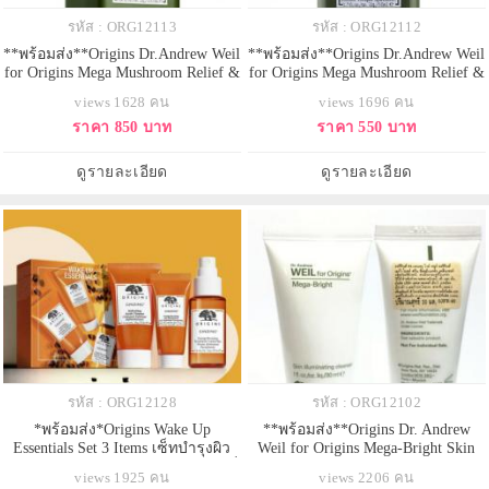
รหัส : ORG12113
รหัส : ORG12112
**พร้อมส่ง**Origins Dr.Andrew Weil
**พร้อมส่ง**Origins Dr.Andrew Weil
for Origins Mega Mushroom Relief &
for Origins Mega Mushroom Relief &
Resilience Soothing Treatment Lotion
Resilience Soothing Treatment Lotion
views 1628 คน
views 1696 คน
ขนาดทดลอง 100ml. ทรีทเมนต์
ขนาดทดลอง 50ml. ทรีทเมนต์โลชั่น
ราคา 850 บาท
ราคา 550 บาท
โลชั่นขายดีอันดับ 1 บำรุงผิวแลดู
ขายดีอันดับ 1 บำรุงผิวแลดูสุขภาพดี
สุขภาพดี สูตรใหม่ปราศจาก
สูตรใหม่ปราศจากแอลกอฮอล์ ช่วย
แอลกอฮอล์ ช่วยฟื้นคืนความชุ่มชื้น
ฟื้นคืนความชุ่มชื้นและปลอบ
ดูรายละเอียด
ดูรายละเอียด
และปลอบประโลมผิวให้ผ่อนคลาย ด
ประโลมผิวให้ผ่อนคลาย ด้
รหัส : ORG12128
รหัส : ORG12102
*พร้อมส่ง*Origins Wake Up
**พร้อมส่ง**Origins Dr. Andrew
Essentials Set 3 Items เซ็ทบำรุงผิว
Weil for Origins Mega-Bright Skin
ยามเช้า 3 ไอเทมปลอบประโลมผิวที่
Illuminating Cleanser ขนาดทดลอง
views 1925 คน
views 2206 คน
อ่อนล้า ช่วยให้ผิวสดชื่น
30ml. คลีนเซอร์เนื้อโฟมสูตรอ่อน