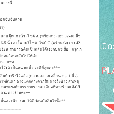
นล่างนี้
ก๊อตจับจีบสวย
มา)
แถบตุ๊กแก1นิ้ว) ไซต์ A (พร้อมส่ง) เอว 32-40 นิ้ว
6.5 นิ้ว สะโพกฟรีไซต์ ไซต์ C (พร้อมส่ง) เอว 42-
เรียน สามารถติดเข็มกลัดได้เองกับตัวเสื้อ กรุณา
ะสรุปยอดโอนกลับไปให้ค่ะ
ะ 150 บาท
ห้ เป็นหน่วย:นิ้ว จะดีที่สุดค่ะ***
้าจริงไว้แล้ว (ความคลาดเคลื่อน + ,- 1 นิ้ว)
ภาพสินค้า อาจแตกต่างจากสินค้าจริงบ้าง สาเหตุ
ิจารณาตรงคำบรรยายรายละเอียดที่ทางร้านแจ้งไว้
อบถามทางร้านค่ะ++
ังนั้นควรพิจารณาให้ดีก่อนตัดสินใจซื้อ**
----------------