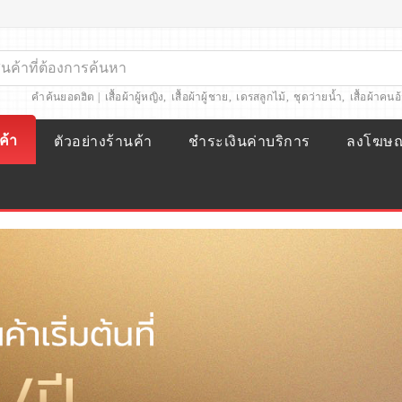
คำค้นยอดฮิต |
เสื้อผ้าผู้หญิง
,
เสื้อผ้าผู้ชาย
,
เดรสลูกไม้
,
ชุดว่ายน้ำ
,
เสื้อผ้าคนอ
ค้า
ตัวอย่างร้านค้า
ชำระเงินค่าบริการ
ลงโฆษ