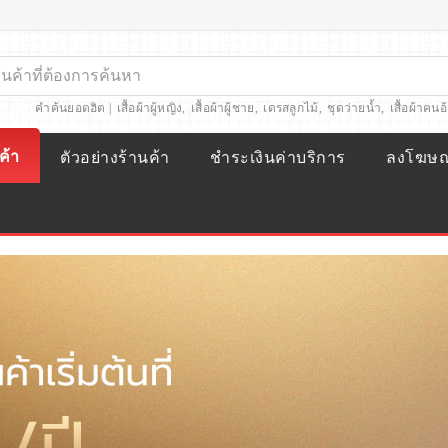
คำค้นยอดฮิต |
เสื้อผ้าผู้หญิง
,
เสื้อผ้าผู้ชาย
,
เดรสลูกไม้
,
ชุดว่ายน้ำ
,
เสื้อผ้าคนอ
ค้า
ตัวอย่างร้านค้า
ชำระเงินค่าบริการ
ลงโฆษ