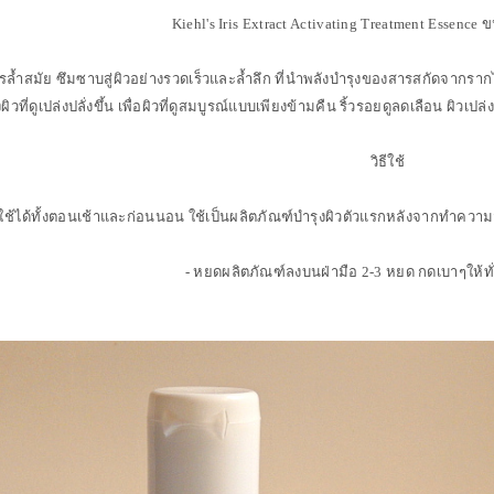
Kiehl's Iris Extract Activating Treatment Essenc
ตรล้ำสมัย ซึมซาบสู่ผิวอย่างรวดเร็วและล้ำลึก ที่นำพลังบำรุงของสารสกัดจากรากไ
ผิวที่ดูเปล่งปลั่งขึ้น เพื่อผิวที่ดูสมบูรณ์แบบเพียงข้ามคืน ริ้วรอยดูลดเลือน ผิวเ
วิธีใช้
ช้ได้ทั้งตอนเช้าและก่อนนอน ใช้เป็นผลิตภัณฑ์บำรุงผิวตัวแรกหลังจากทำความสะ
- หยดผลิตภัณฑ์ลงบนฝ่ามือ 2-3 หยด กดเบาๆให้ทั