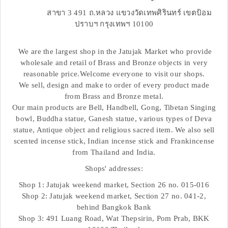
สาขา 3 491 ถ.หลวง แขวงวัดเทพศิรินทร์ เขตป้อม
ปราบฯ กรุงเทพฯ 10100
We are the largest shop in the Jatujak Market who provide
wholesale and retail of Brass and Bronze objects in very
reasonable price.Welcome everyone to visit our shops.
We sell, design and make to order of every product made
from Brass and Bronze metal.
Our main products are Bell, Handbell, Gong, Tibetan Singing
bowl, Buddha statue, Ganesh statue, various types of Deva
statue, Antique object and religious sacred item. We also sell
scented incense stick, Indian incense stick and Frankincense
from Thailand and India.
Shops' addresses:
Shop 1: Jatujak weekend market, Section 26 no. 015-016
Shop 2: Jatujak weekend market, Section 27 no. 041-2,
behind Bangkok Bank
Shop 3: 491 Luang Road, Wat Thepsirin, Pom Prab, BKK