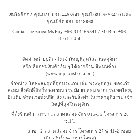
สนใจติดต่อ คุณบอย 091-4465541 คุณบี 081-5653410 และ
คุณเบิร์ด 081-6418068
Contact persons: Mr.Boy +66-914465541 / Mr.Bird +66-
816418068
จัดจำหน่ายปลีก-ส่ง เจ้าใหญ่ที่สุดในสวนจตุจักร
หรือเลือกชมสินค้าอื่น ๆ ได้จากร้าน นิพนท์ช็อป
(www.niphonshop.com)
จำหน่าย โลหะสัมฤทธิ์ทุกประเภท เช่น พระพุทธรูป ของเก่า
สะสม สิ่งศักดิ์สิทธิ์ทางศาสนา ระฆัง ธูปหอม จากประเทศไทย,
อินเดีย จำหน่ายทั้งปลีก-ส่ง และรับสั่งทำ ในราคายุติธรรม เจ้า
ใหญ่ที่สุดในจตุจักร
ที่ตั้งร้านค้า : สาขา 1ตลาดนัดจตุจักร 015-16 โครงการ 26
ซ.1/1
สาขา 2 ตลาดนัดจตุจักร โครงการ 27 ซ.41-2 (ซอย
เดียวกับร้านอาหารโถพลู)