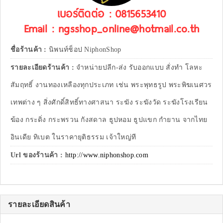
เบอร์ติดต่อ : 0815653410
Email : ngsshop_online@hotmail.co.th
ชื่อร้านค้า :
นิพนท์ช็อป NiphonShop
รายละเอียดร้านค้า :
จำหน่ายปลีก-ส่ง รับออกแบบ สั่งทำ โลหะ
สัมฤทธิ์ งานทองเหลืองทุกประเภท เช่น พระพุทธรูป พระพิฆเนศวร
เทพต่าง ๆ สิ่งศักดิ์สิทธิ์ทางศาสนา ระฆัง ระฆังวัด ระฆังโรงเรียน
ฆ้อง กระดิ่ง กระพรวน กังสดาล ธูปหอม ธูปแขก กำยาน จากไทย
อินเดีย ทิเบต ในราคายุติธรรม เจ้าใหญ่ที
Url ของร้านค้า :
http://www.niphonshop.com
รายละเอียดสินค้า