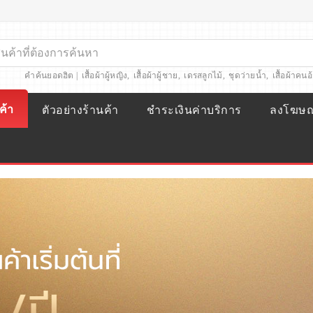
คำค้นยอดฮิต |
เสื้อผ้าผู้หญิง
,
เสื้อผ้าผู้ชาย
,
เดรสลูกไม้
,
ชุดว่ายน้ำ
,
เสื้อผ้าคนอ
ค้า
ตัวอย่างร้านค้า
ชำระเงินค่าบริการ
ลงโฆษ