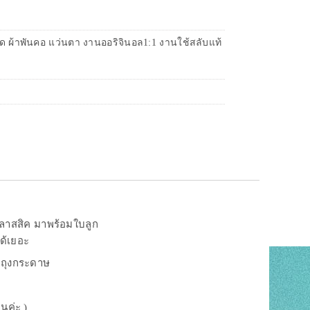
ัด ผ้าพันคอ แว่นตา งานออริจินอล1:1 งานใช้สลับแท้
คลาสสิค มาพร้อมใบลูก
ด้เยอะ
า ถุงกระดาษ
นค่ะ )