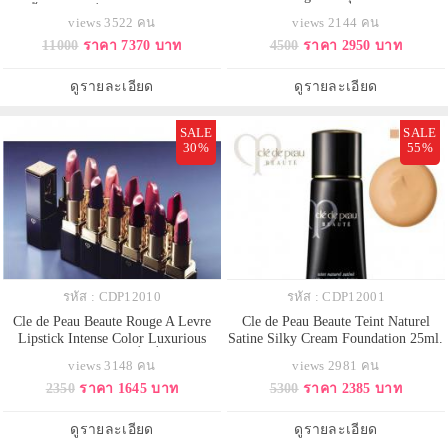
รองพื้นหรูหราที่มีความสมบูรณ์แบบ
ละเอียด บางเบา เนียนสนิทไปกับผิว
views 3522 คน
views 2144 คน
ทุกแง่มุม คิดค้นพัฒนารุดหน้าไปอีก
ควบคุมความมัน ผิวไม่แห้งกร้าน
11000
ราคา 7370 บาท
4500
ราคา 2950 บาท
ระดับด้วยการหลอมรวมสูตรผสม
พร้อมช่วยอำพรางริ้วรอย มอบ
ถนอมผิวอันหรูหราเพื่อเผยผิวพรรณ
ผลลัพธ์ติดทนนาน ให้ผิวดูนวลเนียน
งดงามตามธรรมชาติยาวนานตลอด
สม่ำเสมอ ดูเป็นธรรมชาติ ป้องกันไม่
ดูรายละเอียด
ดูรายละเอียด
เวลา ด้วยเนื้อสัมผัสเนียน
ให้เครื่องสำอางลบเลือนระหว่า
SALE
SALE
30%
55%
รหัส : CDP12010
รหัส : CDP12001
Cle de Peau Beaute Rouge A Levre
Cle de Peau Beaute Teint Naturel
Lipstick Intense Color Luxurious
Satine Silky Cream Foundation 25ml.
Moisture 4 g. ลิปสติกที่ดีที่สุด ให้ลุค
No Box สี O10 สำหรับผิวขาว รอง
views 3148 คน
views 2981 คน
ของคุณสวยหรูดูแพงระดับฮอลลีวูด
พื้นเนื้อครีมเข้มข้นที่รังสรรค์ขึ้นเป็น
2350
ราคา 1645 บาท
5300
ราคา 2385 บาท
เนื้อสีชัดเจน สมจริง ประกาย
พิเศษซึ่งผสานรวมคุณประโยชน์จา
แวววาว กับริมฝีปากได้รูปสมบูรณ์
กมอยส์เจอร์ไรเซอร์ที่พิเศษอย่างที่ไม่
แบบ บรรจบกลมกลืนเป็นหนึ่งเดียว
เคยมีมาก่อน พร้อมด้วยเทคโนโลยี
ดูรายละเอียด
ดูรายละเอียด
กับผิวพรรณ เพื่อถ่าย
การกระจ