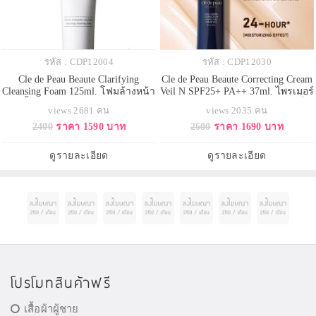
รหัส : CDP12004
รหัส : CDP12030
Cle de Peau Beaute Clarifying
Cle de Peau Beaute Correcting Cream
Cleansing Foam 125ml. โฟมล้างหน้า
Veil N SPF25+ PA++ 37ml. ไพรเมอร์
เนื้อเข้มข้น สูตรผสมผงเพชร
ยอดนิยมจากเคลย์เดอโปโบเต้ ที่
views 2681 คน
views 2035 คน
ธรรมชาติ ที่ชำระล้างสิ่งสกปรกบน
ใช้ได้กับทุกสีผิว สูตรปรับใหม่ ที่เพิ่ม
2400
ราคา 1590 บาท
2600
ราคา 1690 บาท
ผิวโดยไม่สร้างภาระให้แก่ผิว มีส่วน
เทคโนโลยีสกินแคร์ในส่วนผสมมี
ผสมของเม็ดบีดส์ขนาดเล็กจะเคลือบ
ส่วนผสมของ Skin-Empowering
คลุมไปทั่วผิว นำมาซึ่งผิวที่สะอาดใส
Illuminator ส่วนผสมสกินแคร์เฉพาะ
ดูรายละเอียด
ดูรายละเอียด
เปล่งประกาย
ของเคลย์เดอโปโบเต้ ที่เสริมความ
โปรโมทสินค้าฟรี
เสื้อผ้าผู้ชาย