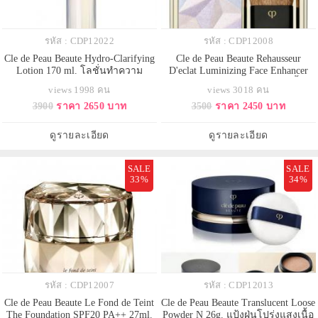
รหัส : CDP12022
รหัส : CDP12008
Cle de Peau Beaute Hydro-Clarifying
Cle de Peau Beaute Rehausseur
Lotion 170 ml. โลชั่นทำความ
D'eclat Luminizing Face Enhancer
สะอาดผิว เหมาะสำหรับผิวธรรมดา
#11 Pastel แป้งไฮไลต์สุดพิเศษนี้ใช้
views 1998 คน
views 3018 คน
และผิวมัน ฟื้นฟูผิวให้กลับมาสดใส
นวัตกรรมที่มีเทคโนโลยีในการ
3900
ราคา 2650 บาท
3500
ราคา 2450 บาท
อย่างไร้ที่ติ ช่วยให้ผิวกระจ่างใส
จัดการกับแสงเพื่อทำให้โครงหน้า
เนียนละเอียดดูอ่อนเยาว์มาจาก
เด่นชัดและช่วยทำให้ผิวของคุณ
ภายใน ช่วยปกป้องผิวจากความแห้ง
กระจ่างใส เพิ่มความงามตาม
ดูรายละเอียด
ดูรายละเอียด
กร้าน อุดมไปด้วยทรีตเมนต
ธรรมชาติของผิวด้วยการ
SALE
SALE
33%
34%
รหัส : CDP12007
รหัส : CDP12013
Cle de Peau Beaute Le Fond de Teint
Cle de Peau Beaute Translucent Loose
The Foundation SPF20 PA++ 27ml.
Powder N 26g. แป้งฝุ่นโปร่งแสงเนื้อ