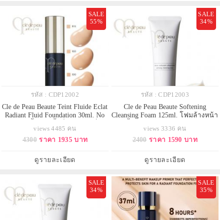
SALE
SALE
55%
34%
รหัส : CDP12002
รหัส : CDP12003
Cle de Peau Beaute Teint Fluide Eclat
Cle de Peau Beaute Softening
Radiant Fluid Foundation 30ml. No
Cleansing Foam 125ml. โฟมล้างหน้า
Box รองพื้นสูตรน้ำที่เนรมิตผิวที่ได้
เนื้อเข้มข้น สูตรผสมผงเพชร
views 4485 คน
views 3336 คน
ผลลัพธ์ฉุ่มฉ่ำ สร้างผ้าคลุมประกาย
ธรรมชาติ เพื่อผิวที่ส่งประกายความ
4300
ราคา 1935 บาท
2400
ราคา 1590 บาท
แห่งความงาม ตกกระทบแสงหลาย
งาม ทำความสะอาดผิวอย่างอ่อน
มิติลงบนพื้นผิวเพื่อสรรค์สร้างความ
โยนพร้อมทั้งปกป้องและมอบการ
เปล่งประกายอีกทั้งยังมีผิวสัมผัสที่
บำรุงฟื้นฟูสภาพผิว ให้ผิวชุ่มชื่น
ดูรายละเอียด
ดูรายละเอียด
ละเอียด
เนียนนุ่ม ขจัดซีบัมส่วนเกินและเผยผ
SALE
SALE
34%
35%