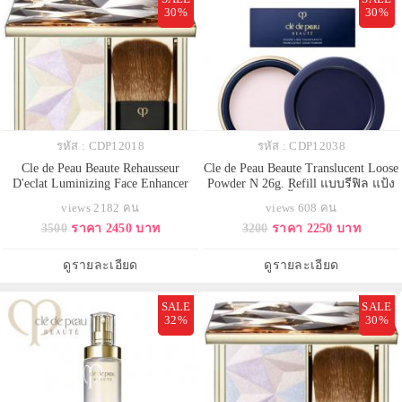
30%
30%
รหัส : CDP12018
รหัส : CDP12038
Cle de Peau Beaute Rehausseur
Cle de Peau Beaute Translucent Loose
D'eclat Luminizing Face Enhancer
Powder N 26g. Refill แบบรีฟิล แป้ง
#17 Lavender 10 g. แป้งไฮไลท์เฉดสี
ฝุ่นโปร่งแสงเนื้อละเอียด บางเบา
views 2182 คน
views 608 คน
ใหม่ ที่ให้ความกระจ่างสดใสใน
เนียนสนิทไปกับผิว ควบคุมความมัน
3500
ราคา 2450 บาท
3200
ราคา 2250 บาท
ความเยือกเย็น สดชื่น เกิดจากการ
ผิวไม่แห้งกร้านพร้อมช่วยอำพรางริ้ว
ผสมเฉดสีม่วงลาเวนเดอร์, เขียวมิ้
รอย มอบผลลัพธ์ติดทนนาน ให้ผิวดู
นท์ และชมพูลูกพีช เพื่อเป็นตัวแทน
นวลเนียน สม่ำเสมอ ดูเป็น
ดูรายละเอียด
ดูรายละเอียด
แสงสว่างสดใส กับบ
ธรรมชาติ ป้องกันไม่ให้เครื่องสำ
SALE
SALE
32%
30%