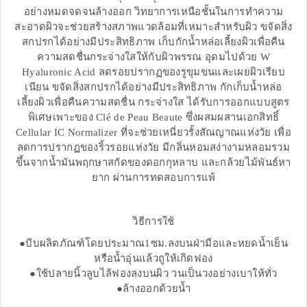
อย่างหมดจดจนล้างออก วิทยาการเหนือชั้นในการทำความ
สะอาดผิวจะช่วยสร้างสภาพแวดล้อมที่เหมาะสำหรับผิว ขจัดสิ่ง
สกปรกได้อย่างมีประสิทธิภาพ เก็บกักน้ำหล่อเลี้ยงผิวเพื่อคืน
ความสดชื่นกระจ่างใสให้กับผิวพรรณ อุดมไปด้วย W
Hyaluronic Acid ลดรอยปรากฏของรูขุมขนและเผยผิวเรียบ
เนียน ขจัดสิ่งสกปรกได้อย่างมีประสิทธิภาพ กักเก็บน้ำหล่อ
เลี้ยงผิวเพื่อคืนความสดชื่น กระจ่างใส ได้รับการออกแบบสูตร
พิเศษเพาะของ Clé de Peau Beaute ซึ่งผสมผสานเอกสิทธิ์
Cellular IC Normalizer ที่จะช่วยเหนี่ยวรั้งสัณญาณแห่งวัย เพื่อ
ลดการปรากฏของริ้วรอยแห่งวัย มีกลิ่นหอมสง่างามหลอมรวม
ขึ้นจากน้ำมันพฤกษาสกัดของดอกกุหลาบ และกล้วยไม้พันธ์หา
ยาก ผ่านการทดสอบการแพ้
วิธีการใช้
●บีบผลิตภัณฑ์โดยประมาณ1ซม.ลงบนฝ่ามือและหยดน้ำเย็น
หรือน้ำอุ่นแล้วถูให้เกิดฟอง
●ใช้ปลายนิ้วลูบไล้ฟองลงบนผิว วนเป็นวงอย่างเบาให้ทั่ว
●ล้างออกด้วยน้ำ