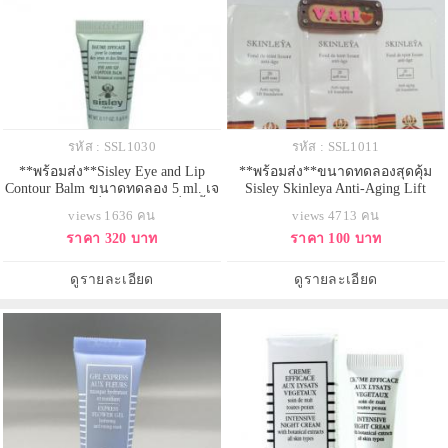
รหัส : SSL1030
รหัส : SSL1011
**พร้อมส่ง**Sisley Eye and Lip
**พร้อมส่ง**ขนาดทดลองสุดคุ้ม
Contour Balm ขนาดทดลอง 5 ml. เจ
Sisley Skinleya Anti-Aging Lift
ลบาล์มเบาใสเปี่ยมความชุ่มชื่น ฟื้น
Foundation # 20 Soft Rose ขนาด 2
views 1636 คน
views 4713 คน
บำรุงผิวรอบดวงตาและเรียวปากให้
ml. รองพื้นรุ่นใหม่ผสมสารบำรุงผิว
ราคา 320 บาท
ราคา 100 บาท
ดูสดใสและผ่อนคลาย ลดการปรากฏ
ลดเลือนริ้วรอย พร้อมปกปิดอย่าง
ของถุงบวมใต้ตา ปรับผิวให้ดูเรียบ
เนียนใส เนื้อสัมผัสที่ออกแบบมาเป็น
เนียน
พิเศษให้ลื่นไหลกลมกลืนแนบสนิท
ดูรายละเอียด
ดูรายละเอียด
กลบทุกรอยริ้วไม่พึงประสงค์ มอบผิว
ส