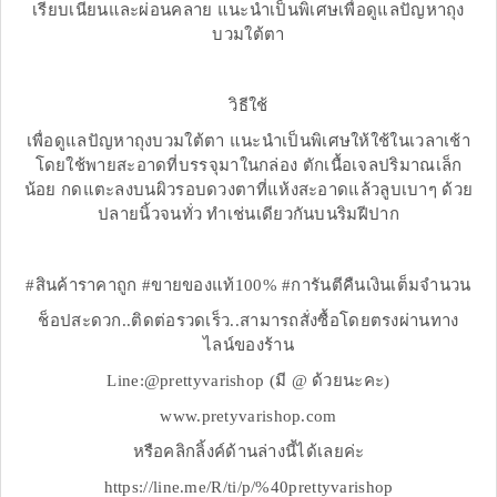
เรียบเนียนและผ่อนคลาย แนะนำเป็นพิเศษเพื่อดูแลปัญหาถุง
บวมใต้ตา
วิธีใช้
เพื่อดูแลปัญหาถุงบวมใต้ตา แนะนำเป็นพิเศษให้ใช้ในเวลาเช้า
โดยใช้พายสะอาดที่บรรจุมาในกล่อง ตักเนื้อเจลปริมาณเล็ก
น้อย กดแตะลงบนผิวรอบดวงตาที่แห้งสะอาดแล้วลูบเบาๆ ด้วย
ปลายนิ้วจนทั่ว ทำเช่นเดียวกันบนริมฝีปาก
#สินค้าราคาถูก #ขายของแท้100% #การันตีคืนเงินเต็มจำนวน
ช็อปสะดวก..ติดต่อรวดเร็ว..สามารถสั่งซื้อโดยตรงผ่านทาง
ไลน์ของร้าน
Line:@prettyvarishop (มี @ ด้วยนะคะ)
www.pretyvarishop.com
หรือคลิกลิ้งค์ด้านล่างนี้ได้เลยค่ะ
https://line.me/R/ti/p/%40prettyvarishop