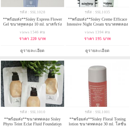
รหัส : SSL1028
รหัส : SSL1035
**พร้อมส่ง**Sisley Express Flower
**พร้อมส่ง**Sisley Creme Efficace
Gel ขนาดทดลอง 10 ml. มาสก์เร่ง
Intensive Night Cream ขนาดทดลอง
ด่วนเจลน้ำกลั่นจากพฤกษาสูตร
4ml. อินเทนสีฟ ไนท์ ครีม ครีมบำรุง
views 1546 คน
views 1394 คน
เฉพาะเพื่อฟื้นบำรุงผิวที่มีภาวะขาด
กลางคืนสูตรเร่งรัดเพื่อจัดการริ้วรอย
ราคา 220 บาท
ราคา 195 บาท
น้ำ มีริ้วรอยกร้าน รู้สึกอ่อนล้า ขาด
แรกเริ่ม บำรุงผิวใหม่ให้ดูแข็งแรง
ประกายชีวิตชีวา เพื่อมอบความชุ่ม
ด้วยส่วนผสมอายุวัฒนะอันเลื่องชื่อ
ชื่น นุ่มละมุน และเอิบอิ่มสู่ผิวหน้า
ผิวดูกระชับ นวลเนียน นุ่มละมุน
ดูรายละเอียด
ดูรายละเอียด
เพียงใช้ 3 นาที
และรู้สึกได้ถึงความอ่
รหัส : SSL1010
รหัส : SSL1001
**พร้อมส่ง**ขนาดทดลอง Sisley
**พร้อมส่ง**Sisley Floral Toning
Phyto Teint Eclat Fluid Foundation
lotion ขนาดทดลอง 30 ml. โลชั่น
Oil Free-Long Lasting 1.5ml.รองพื้น
สำหรับผิวแห้ง และผิวแพ้ง่าย ช่วย