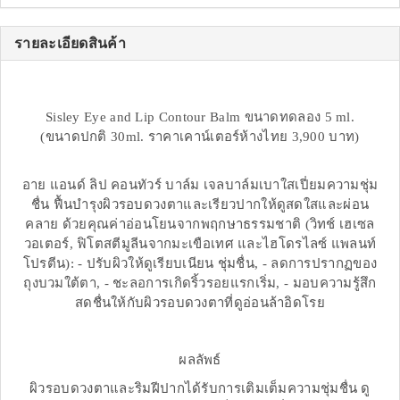
รายละเอียดสินค้า
Sisley Eye and Lip Contour Balm ขนาดทดลอง 5 ml.
(ขนาดปกติ 30ml. ราคาเคาน์เตอร์ห้างไทย 3,900 บาท)
อาย แอนด์ ลิป คอนทัวร์ บาล์ม เจลบาล์มเบาใสเปี่ยมความชุ่ม
ชื่น ฟื้นบำรุงผิวรอบดวงตาและเรียวปากให้ดูสดใสและผ่อน
คลาย ด้วยคุณค่าอ่อนโยนจากพฤกษาธรรมชาติ (วิทช์ เฮเซล
วอเตอร์, ฟิโตสตีมูลีนจากมะเขือเทศ และไฮโดรไลซ์ แพลนท์
โปรตีน): - ปรับผิวให้ดูเรียบเนียน ชุ่มชื่น, - ลดการปรากฏของ
ถุงบวมใต้ตา, - ชะลอการเกิดริ้วรอยแรกเริ่ม, - มอบความรู้สึก
สดชื่นให้กับผิวรอบดวงตาที่ดูอ่อนล้าอิดโรย
ผลลัพธ์
ผิวรอบดวงตาและริมฝีปากได้รับการเติมเต็มความชุ่มชื่น ดู