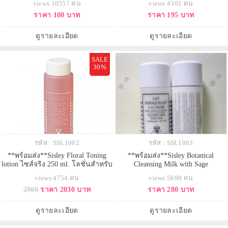
views 10557 คน
views 4301 คน
ตัวเทพที่เนื้อเนียนบาง คุมมันดี เกลี่ย
ผ่อนคลายปรับสภาพผิว ให้ความรู้สึก
ราคา 100 บาท
ราคา 195 บาท
ง่าย ไม่เป็นคราบ ใช้แล้วหน้าเนียน
สดชื่นและสบายคืนความเปล่งปรั่ง
เด้งทั้งวันค่ะ เนื้อบางเบา oil- free
สดชื่นให้กับผิว พร้อมทั้งทำความ
รองพื้นซิสเล่ย์ขึ้นชื่อว่าเป็นรองพื้นที่
สะอาดและช่วยกระชับรูขุมขน
ดูรายละเอียด
ดูรายละเอียด
จะทำให้ผ
SALE
30%
รหัส : SSL1002
รหัส : SSL1003
**พร้อมส่ง**Sisley Floral Toning
**พร้อมส่ง**Sisley Botanical
lotion ไซส์จริง 250 ml. โลชั่นสำหรับ
Cleansing Milk with Sage
ผิวแห้ง และผิวแพ้ง่าย สูตรอ่อนโยน
(combination/oily skin) ขนาดทดลอง
views 4754 คน
views 5699 คน
ปราศจากแอลกอฮอล์ ช่วยผ่อนคลาย
30 ml. ครีมเนื้อนุ่มละเอียด ช่วยลบ
2900
ราคา 2030 บาท
ราคา 280 บาท
ปรับสภาพผิว ให้ความรู้สึกสดชื่น
คราบเครื่องสำอาง สิ่งสกปรกและ
และสบายคืนความเปล่งปรั่งสดชื่น
น้ำมันส่วนเกิน เพื่อผิวสะอาด
ให้กับผิว พร้อมทั้งทำความสะอาด
บริสุทธิ์นุ่มนวล ด้วยสารบำรุงจาก
ดูรายละเอียด
ดูรายละเอียด
และช่วยกระชับรูขุมขน
สาเก ช่วยควบคุมความมันส่วนเกิน
ของผิว และช่ว