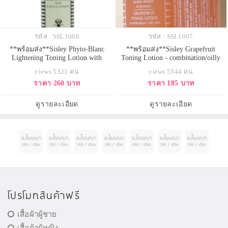
รหัส : SSL1006
รหัส : SSL1007
**พร้อมส่ง**Sisley Phyto-Blanc
**พร้อมส่ง**Sisley Grapefruit
Lightening Toning Lotion with
Toning Lotion - combination/oilly
botanical extracts ขนาดทดลอง 30
skin ขนาดทดลอง 30 ml. โลชั่นปรับ
views 5321 คน
views 5344 คน
ml. โลชั่นเช็ดหน้าปรับสภาพผิวคืนสู่
สภาพผิว สารสกัดจากพืชธรรมชา
ราคา 260 บาท
ราคา 185 บาท
ความสมดุลย์ พร้อมเพิ่มความขาว
จากเกรปฟรุต ช่วยควบคุมการผลิต
กระจ่างใส อุดมด้วยคุณค่าของสาร
น้ำมัน ขจัดเซลผิวเก่าให้ออกไป และ
สกัดจากพืชพรรณธรรมชาติ ช่วยให้
กระชับรูขุมขนโดยไม่ทิ้งความแห้ง
ดูรายละเอียด
ดูรายละเอียด
ผิวหน้าแลดู ขาวกระจ่างใสขึ้น
กร้าน แม้ใช้ขณะเป็นสิวก็ไม่รู้สึก
พร้อม เปิ
กระคาย
โปรโมทสินค้าฟรี
เสื้อผ้าผู้ชาย