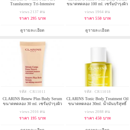
Translucency Tri-Intensive
ขนาดทดลอง 100 ml. เซรั่มบำรุงผิว
Brightening Serum ขนาดทดลอง
กายชนิดแรกของ Clarins ที่ช่วยผลัด
views 2137 คน
views 1964 คน
10ml. เซรั่มบำรุงผิวหน้าล้ำหน้าที่สุด
เซลล์ผิว เผยผิวเนียนกระจ่างใสของ
ราคา 295 บาท
ราคา 550 บาท
กับนวัตกรรมการดูแลที่ช่วยให้ผิวใส
ผิวเกิดใหม่ Clarins Renew-Plus Body
กระจ่างอย่างล้ำลึก ช่วยให้ผิวเรียบ
Serum มอบการบำรุงอย่างล้ำลึก ด้วย
เนียน ไร้ร่องรอย เปล่งปลั่งอมชมพู
ส่วนผสมจาด Pre-Ratinal วิตามิน A
ดูรายละเอียด
ดูรายละเอียด
อย่างมีสุขภาพดี
บริสุทธิ์ พร้อมข
รหัส : CR11011
รหัส : CR11018
CLARINS Renew Plus Body Serum
CLARINS Tonic Body Treatment Oil
ขนาดทดลอง 30 ml. เซรั่มบำรุงผิว
ขนาดทดลอง 30ml. น้ำมันบริสุทธิ์
กายชนิดแรกของ Clarins ที่ช่วยผลัด
100% จากพืชพรรณธรรมชาติที่ขาย
views 2016 คน
views 2088 คน
เซลล์ผิว เผยผิวเนียนกระจ่างใสของ
ดีที่สุดของคลาแรงส์ ช่วยให้ผิว
ราคา 195 บาท
ราคา 450 บาท
ผิวเกิดใหม่ Clarins Renew-Plus Body
ยืดหยุ่น กระชับ เรียบเนียน ต่อต้าน
Serum มอบการบำรุงอย่างล้ำลึก ด้วย
รอยแตกลาย เก็บกักความชุ่มชื้นไว้
ส่วนผสมจาด Pre-Ratinal วิตามิน A
ให้ผิวนุ่มนวล ปรับผิวให้ยืดหยุ่น คง