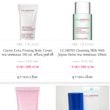
รหัส : CR11020
รหัส : CR11009
Clarins Extra Firming Body Cream
CLARINS Cleansing Milk With
ขนาดทดลอง 100 ml. ครีมนวดตัวที่
Alpine Herbs ขนาดทดลอง 100ml.
ช่วยยกกระชับและลดเลือนริ้วรอย
น้ำนมทำความสะอาดเครื่องสำอาง
views 1933 คน
views 1870 คน
สำหรับผิวแห้ง ทำให้ผิวเนียนเรียบ
และสิ่งสกปรกต่างๆ สำหรับผิวแห้ง
ราคา 490 บาท
ราคา 300 บาท
ขึ้น พร้อมเพิ่มความยืดหยุ่นให้ผิว ไม่
ถึงผิวธรรมดา ช่วยคงความสมดุล
ให้เกิดผิวฟองน้ำที่ดูหย่อนคล้อย
ความชุ่มชื้นผิวอย่างสมบูรณ์ ให้ผิว
เปล่งปลั่ง เนียนนุ่มสบาย สดชื่นอย่าง
ดูรายละเอียด
ดูรายละเอียด
สมบูรณ์