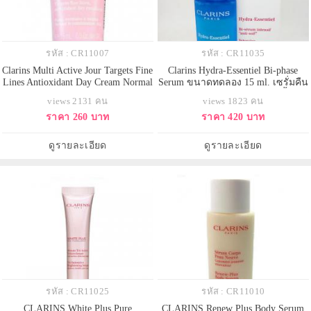
รหัส : CR11007
รหัส : CR11035
Clarins Multi Active Jour Targets Fine
Clarins Hydra-Essentiel Bi-phase
Lines Antioxidant Day Cream Normal
Serum ขนาดทดลอง 15 ml. เซรั่มคืน
To Dry Skin ขนาดทดลอง 15 ml.
ความมีชีวิตชีวาให้ผิวขาดน้ำ
views 2131 คน
views 1823 คน
ครีมลดเลือนริ้วรอยสำหรับตอนเช้า
ราคา 260 บาท
ราคา 420 บาท
สำหรับผิวธรรมดา-ผิวแห้ง ช่วย
ชะลอการเกิดริ้วรอยแรกเริ่ม เนื้อ
บางเบา ซึมซาบไว สบายผิว ให้ผิวได้
ดูรายละเอียด
ดูรายละเอียด
รับการผ่อนคลายจาก
รหัส : CR11025
รหัส : CR11010
CLARINS White Plus Pure
CLARINS Renew Plus Body Serum