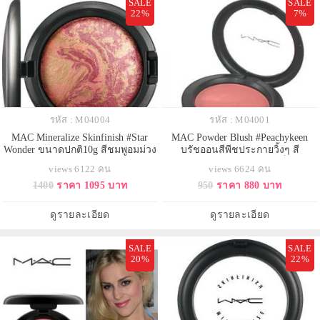
SALE
SALE
22%
7%
รหัส : M04004
รหัส : M04001
MAC Mineralize Skinfinish #Star
MAC Powder Blush #Peachykeen
Wonder ขนาดปกติ10g สีชมพูอมม่วง
บรัชออนสีพีชประกายวิ้งๆ สี
ประกายมุก มินเนอรัลไรซ์สกินฟิน
ทองShimmer ปัดออกมาจะเป็นสีบ่ม
views 6122 คน
views 6624 คน
นิช ใหม่ล่าสุดจากคอลเลคชั่น MAC
แดดนิดๆ แก้มดูมีสุขภาพดี
1400
ราคา 1095 บาท
950
ราคา 880 บาท
Heavenly Creatures Collection for
Fall 2012 ให้ผิวคุณเปล่งประกายดูอบ
อ่น เหมาะกับทุกสภาพผิว Limited
ดูรายละเอียด
ดูรายละเอียด
Edition มีจำนวนจำ
SALE
SALE
20%
22%