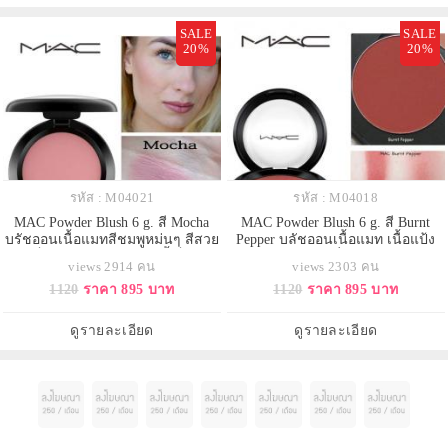
SALE
SALE
20%
20%
รหัส : M04021
รหัส : M04018
MAC Powder Blush 6 g. สี Mocha
MAC Powder Blush 6 g. สี Burnt
บรัชออนเนื้อแมทสีชมพูหม่นๆ สีสวย
Pepper บลัชออนเนื้อแมท เนื้อแป้ง
เป็นธรรมชาติมากๆ สีนี้เป็น
สัมผัสนุ่ม ให้สีสันที่สวยชัดเจนทุกรูป
views 2914 คน
views 2303 คน
Everyday look ได้เลยคะเพิ่มสีสันให้
แบบ ลุคที่ชอฟท์นุ่มธรรมชาติหรือ
1120
ราคา 895 บาท
1120
ราคา 895 บาท
ใบหน้าดูสุกปลั่งสดใส ดูสุขภาพดี
สีสันที่จัดจ้านเต็มรูปแบบทุก
ด้วยเนื้อบลัชติดทนนานจึงทำให้พวง
จินตนาการ หลากหลายสีสันและ
แก้มดูสวยใสตลอดทั้งวัน ด้วยเนื้อฝุ่น
เท็กซ์เจอร์ ตอบโจทย์ทุกรูปแบบของ
ดูรายละเอียด
ดูรายละเอียด
ทีเนียนละมุนดุจแพ
การแต่งหน้าอย่างไร้ขีดจำกั