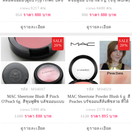
สีส้มพีชอ่อนๆดูแบ๊วๆน่ารักค่ะ บลัช
สีชมพูนม ปริมาณ 6 g. (ขนาดปกติ)
ออนแบบฝุ่น กระจายเนื้อสีเนียนเรียบ
บลัชออนแบบฝุ่น กระจายเนื้อสีเนียน
views 9217 คน
views 6480 คน
ทั่วผิวหน้า มอบ ผลลัพธ์รูปหน้าให้มี
เรียบทั่วผิวหน้า มอบ ผลลัพธ์รูปหน้า
950
ราคา 880 บาท
990
ราคา 880 บาท
มิติโดดเด่น จากการสะท้อนแสงและ
ให้มีมิติโดดเด่น จากการสะท้อนแสง
สีของเนื้อบลัชออน ทำให้ผิวดูเปล่ง
และสีของเนื้อบลัชออน ทำให้ผิวดู
ประกายดูสุขภาพดีค่ะ
เปล่งประกายดูสุขภาพดีค่ะ
ดูรายละเอียด
ดูรายละเอียด
SALE
SALE
20%
20%
รหัส : M04007
รหัส : M04020
MAC Sheertone Blush สี Pinch
MAC Sheertone Powder Blush 6 g. สี
O'Peach 6g. สีชมพูพีช บลัชออนแบบ
Peaches บรัชออนสีส้มพีชสวย ที่ให้
ฝุ่น กระจายเนื้อสีเนียนเรียบทั่วผิว
สีสันน่ารัก สดใสอย่างเป็นธรรมชาติ
views 5990 คน
views 2379 คน
หน้า มอบ ผลลัพธ์รูปหน้าให้มีมิติโดด
ด้วยเนื้อฝุ่นทีเนียนละมุนดุจแพรไหม
1100
ราคา 880 บาท
1120
ราคา 895 บาท
เด่น จากการสะท้อนแสงและสีของ
ให้สัมผัสที่บางเบาเป็นธรรมชาติ
เนื้อบลัชออน ทำให้ผิวดูเปล่งประกาย
และให้สีสันที่ติดทนนาน มอบลุคที่
ดูสุขภาพดีค่ะ
สวยหวานได้อย่างง่ายดาย
ดูรายละเอียด
ดูรายละเอียด