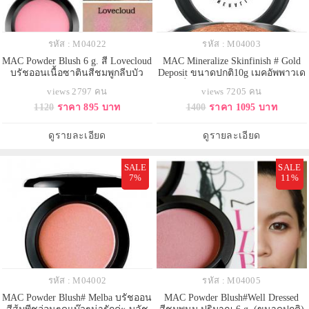
รหัส : M04022
รหัส : M04003
MAC Powder Blush 6 g. สี Lovecloud
MAC Mineralize Skinfinish # Gold
บรัชออนเนื้อซาตินสีชมพูกลีบบัว
Deposit ขนาดปกติ10g เมคอัพพาวเด
อ่อนๆ ให้แก้มสวยๆของคุณดูสดใสมี
อร์เพิ่มความกระจ่างให้ใบหน้า สี
views 2797 คน
views 7205 คน
ชีวิตชีวา และดูเป็นธรรมชาติ เนื้อ
น้ำตาลอมส้มประกายทอง ไล้บน
1120
ราคา 895 บาท
1400
ราคา 1095 บาท
เนียนละเอียด ไอเท็มสุดฮิตที่สาวๆ
โหนกแก้มให้สีระเรื่อ หรือจะใช้
ทุกคนควรมี ด้วยสีสันสวยสดใส ให้
contour ปัดแต่งทั่วใบหน้าให้เกิดมิติ
เม็ดสีคมชัด ติดทนนาน เนรมิตพวง
แห่งความกระจ่างเพิ่มความเป็น
ดูรายละเอียด
ดูรายละเอียด
แก้มให้ดูสวยโดดเด่นอ
ประกายน่าหลงไหล
SALE
SALE
7%
11%
รหัส : M04002
รหัส : M04005
MAC Powder Blush# Melba บรัชออน
MAC Powder Blush#Well Dressed