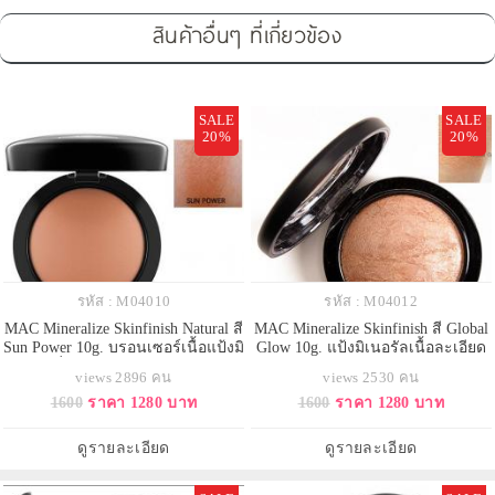
สินค้าอื่นๆ ที่เกี่ยวข้อง
SALE
SALE
20%
20%
รหัส : M04010
รหัส : M04012
MAC Mineralize Skinfinish Natural สี
MAC Mineralize Skinfinish สี Global
Sun Power 10g. บรอนเซอร์เนื้อแป้งมิ
Glow 10g. แป้งมิเนอรัลเนื้อละเอียด
เนอรัลที่ละเอียดนุ่มและอุดมไปด้วย
ให้สัมผัสผิวสวยหรูหราแลดูมีมิติด้วย
views 2896 คน
views 2530 คน
แร่ธาตุหลากชนิด มาเพื่อตอบโจทย์
เนื้อสัมผัสที่หลากหลายตั้งแต่ประกาย
1600
ราคา 1280 บาท
1600
ราคา 1280 บาท
ลุคผิวสวยดูหรูหราอย่างเป็น
ฟรอสต์ หรือเมทัลลิค ชิมเมอร์เนื้อ
ธรรมชาติ ให้ใบหน้าแลดูมีมิติมาก
ละเอียดในโทนสีธรรมชาติ ใช้เป็น
ขึ้นด้วยเนื้อสัมผัสแบบแมทต์
ไฮไลท์หรือปัดแก้มอ่อนๆ
ดูรายละเอียด
ดูรายละเอียด
ธรรมชาติ ให้ผิวดูเรืองร