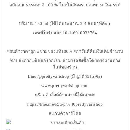
สกัดจากธรรมชาติ 100 % ไม่เป็นอันตรายต่อทารกในครรภ์
ปริมาณ 150 ml (ใช้ได้ประมาณ 3-4 สัปดาห์ค่ะ )
เลขที่ใบรับแจ้ง 10-1-6010033764
#สินค้าราคาถูก #ขายของแท้100% #การันตีคืนเงินเต็มจำนวน
ช็อปสะดวก..ติดต่อรวดเร็ว..สามารถสั่งซื้อโดยตรงผ่านทาง
ไลน์ของร้าน
Line:@prettyvarishop (มี @ ด้วยนะคะ)
www.prettyvarishop.com
หรือคลิกลิ้งค์ด้านล่างนี้ได้เลยค่ะ
https://line.me/R/ti/p/%40prettyvarishop
สแกนคิวอาร์โค้ด