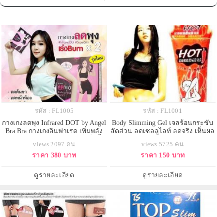
รหัส : FL1005
รหัส : FL1001
กางเกงลดพุง Infrared DOT by Angel
Body Slimming Gel เจลร้อนกระชับ
Bra Bra กางเกงอินฟาเรด เพิ่มพลัง
สัดส่วน ลดเซลลูไลท์ ลดจริง เห็นผล
การเบิร์นถึง 2 เท่า!! พุงยุบเร็วยิ่งขึ้น
จริง
views 2097 คน
views 5725 คน
เริ่มเห็นผลได้ภายใน 7 วัน เพิ่ม
ราคา 380 บาท
ราคา 150 บาท
อุณหภูมิขณะสวมใส่ เร่งการเผา
ผลาญ ลดหน้าท้อง ลดต้นขา กระชับ
ก้น
ดูรายละเอียด
ดูรายละเอียด