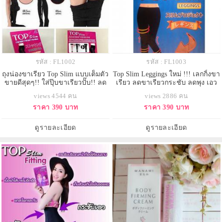
รหัส : FL1002
รหัส : FL1003
ถุงน่องขาเรียว Top Slim แบบเต็มตัว
Top Slim Leggings ใหม่ !!! เลกกิ้งขา
ขายดีสุดๆ!! ใส่ปุ๊บขาเรียวปั๊บ!! ลด
เรียว ลดขาเรียวกระชับ ลดพุง เอว
ขาเรียวกระชับ ลดพุง เอวคอด ก้น
คอด ก้นกระชับ กล่องฟ้า ของแท้
views 4544 คน
views 2886 คน
กระชับ เนื้อหนา ซักบ่อยได้เลย ใส่
100% หากสาวๆ เคยประทับใจ ถุง
ราคา 390 บาท
ราคา 390 บาท
เป็นเลกกิ้งออกจากบ้านได้ กันหนาว
น่องขาเรียว กล่องแดงรุ่นเก่า แต่ติด
กันรังสียูวี
ตรงที่ว่าไม่ค่อยชอบที่รุ่นเก่าคลุมถึง
เท้า ค่อนข้างจะอึดอัด และร้อน ใส่
ดูรายละเอียด
ดูรายละเอียด
ออกไปข้างนอกค่อ