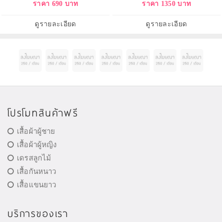
ราคา 690 บาท
ราคา 1350 บาท
และแห้งคันของผิวหนัง ป้องกันริ้ว
หาย สลายเม็ดสี ยิ่งใช้ยิ่งสวย ตัว
รอยที่รักษายาก คุณแม่ตั้งครรภ์ก็
เดียวจบ! ไม่ต้องเสียเวลานวด ไม่
สามารถใช้ได้ สารสกัดอ่อนโยนจาก
ต้องทนร้อน เพียงแค่ทาแล้วลูบเบาๆ
ดูรายละเอียด
ดูรายละเอียด
ธรรมชาติ เห็นผลตั้งแ
เนื้อเจลก็ซึมซาบเข้าสู่ผิวช
โปรโมทสินค้าฟรี
เสื้อผ้าผู้ชาย
เสื้อผ้าผู้หญิง
เดรสลูกไม้
เสื้อกันหนาว
เสื้อแขนยาว
บริการของเรา