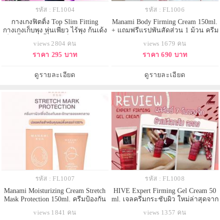
รหัส : FL1004
รหัส : FL1006
กางเกงฟิตติ้ง Top Slim Fitting
Manami Body Firming Cream 150ml.
กางเกงเก็บพุง หุ่นเพียว ไร้พุง ก้นเด้ง
+ แถมฟรีแรปพันสัดส่วน 1 ม้วน ครีม
เก็บเนื้อ หุ่นดีขึ้นทันทีที่สวมใส่นะคะ
กระชับสัดส่วนและลดเซลลูไลท์ ให้
views 2804 คน
views 1679 คน
ไขมันที่สะสมค่อยๆแตกตัวและสลาย
ราคา 295 บาท
ราคา 690 บาท
ตัวลงในที่สุด ส่งผลให้ผิวคลื่น ผิว
เปลือกส้มจะลดลงอย่างเห็นได้ชัด
หลังจากใช้ไป2สัปดาห์แรก
ดูรายละเอียด
ดูรายละเอียด
รหัส : FL1007
รหัส : FL1008
Manami Moisturizing Cream Stretch
HIVE Expert Firming Gel Cream 50
Mask Protection 150ml. ครีมป้องกัน
ml. เจลครีมกระชับผิว ใหม่ล่าสุดจาก
และลดรอยแตกลาย ช่วยปกป้องและ
LEGACY นวัตกรรมใหม่ล่าสุด สูตร
views 1841 คน
views 1357 คน
บำรุงผิวให้นุ่มชุ่มชื่น ลดอาการตึง
บอกลาผิวป้า ผิวเนียนเรียบจุดด่างดำ